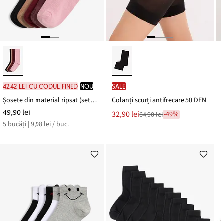
42,42 lei cu codul FINED
nou
SALE
Șosete din material ripsat (set/ 5 perechi)
Colanți scurți antifrecare 50 DEN
49,90 lei
Noul
32,90 lei
-49%
64,90 lei
Reducere
preț
5 bucăți | 9,98 lei / buc.
de
este
preț
64,90 lei