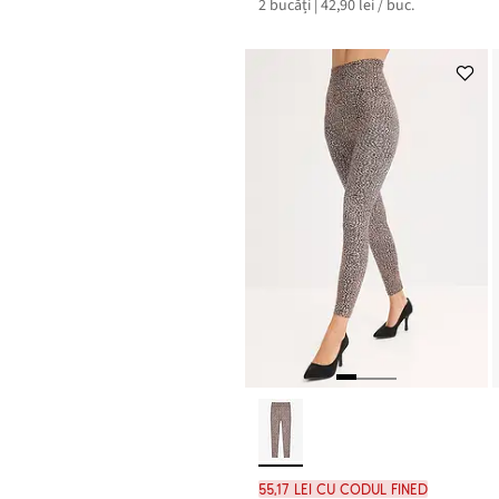
2 bucăți | 42,90 lei / buc.
de
este
preț
129,80 lei
55,17 lei cu codul FINED