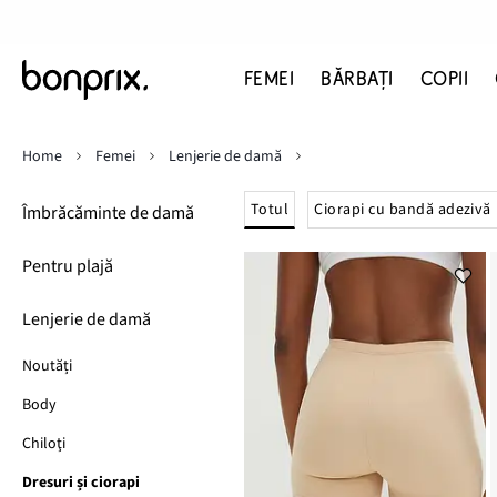
FEMEI
BĂRBAŢI
COPII
Home
Femei
Lenjerie de damă
Totul
Ciorapi cu bandă adezivă
Îmbrăcăminte de damă
Pentru plajă
Lenjerie de damă
Noutăți
Body
Chiloţi
Dresuri și ciorapi