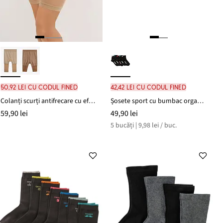
50,92 lei cu codul FINED
42,42 lei cu codul FINED
Colanți scurți antifrecare cu efect modelator, 30 DEN
Șosete sport cu bumbac organic (set/5 perechi)
59,90 lei
49,90 lei
5 bucăți | 9,98 lei / buc.