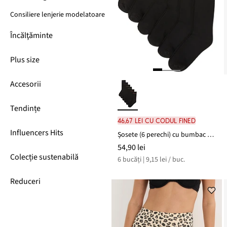
Consiliere lenjerie modelatoare
Încălţăminte
Plus size
Accesorii
Tendințe
46,67 lei cu codul FINED
Influencers Hits
Șosete (6 perechi) cu bumbac organic
54,90 lei
Colecție sustenabilă
6 bucăți | 9,15 lei / buc.
Reduceri