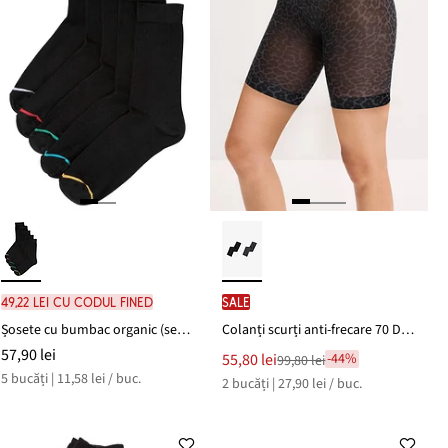
49,22 lei cu codul FINED
SALE
Șosete cu bumbac organic (set/5 perechi)
Colanți scurți anti-frecare 70 DEN (set/ 2 buc.)
57,90 lei
Noul
55,80 lei
-44%
99,80 lei
Reducere
preț
5 bucăți | 11,58 lei / buc.
2 bucăți | 27,90 lei / buc.
de
este
preț
99,80 lei