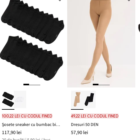
100,22 lei cu codul FINED
49,22 lei cu codul FINED
Şosete sneaker cu bumbac bio (20buc.)
Dresuri 50 DEN
117,90 lei
57,90 lei
20 de bucăți | 5,90 lei / buc.