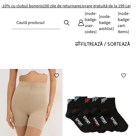
-10% cu clubul bonprix
100 zile de returnare
Livrare gratuită de la 199 Lei
[node-
[node-
[node-
badge-
badge-
Caută produsul
badge-
user-
cart-
wishlist]
codes]
items]
FILTREAZĂ / SORTEAZĂ