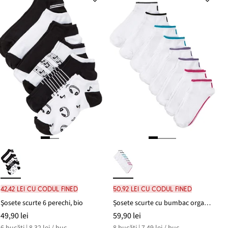
42,42 lei cu codul FINED
50,92 lei cu codul FINED
Şosete scurte 6 perechi, bio
Șosete scurte cu bumbac organic (set/8 buc.)
49,90 lei
59,90 lei
6 bucăți | 8,32 lei / buc.
8 bucăți | 7,49 lei / buc.