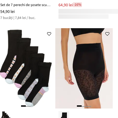
64,90 lei
-16%
Set de 7 perechi de șosete scurte cu bumbac organic
54,90 lei
7 bucăți | 7,84 lei / buc.