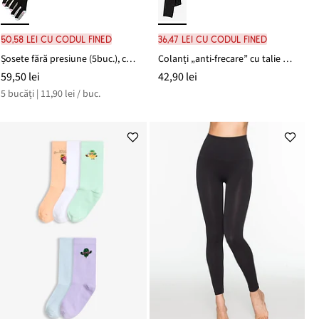
50,58 lei cu codul FINED
36,47 lei cu codul FINED
Șosete fără presiune (5buc.), cu bumbac organic
Colanți „anti-frecare” cu talie comodă, 50 DEN
59,50 lei
42,90 lei
5 bucăți | 11,90 lei / buc.