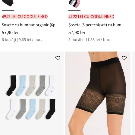
49,22 lei cu codul FINED
49,22 lei cu codul FINED
Șosete cu bumbac organic (6perechi)
Șosete (5 perechi/set) cu bumbac organic
57,90 lei
57,90 lei
6 bucăți | 9,65 lei / buc.
5 bucăți | 11,58 lei / buc.