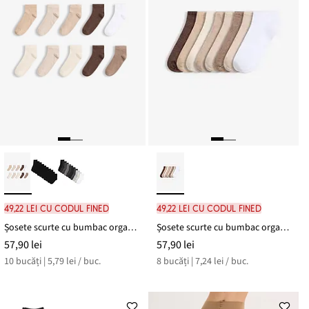
49,22 lei cu codul FINED
49,22 lei cu codul FINED
Șosete scurte cu bumbac organic (set/10 perechi)
Șosete scurte cu bumbac organic (set/8 perechi)
57,90 lei
57,90 lei
10 bucăți | 5,79 lei / buc.
8 bucăți | 7,24 lei / buc.