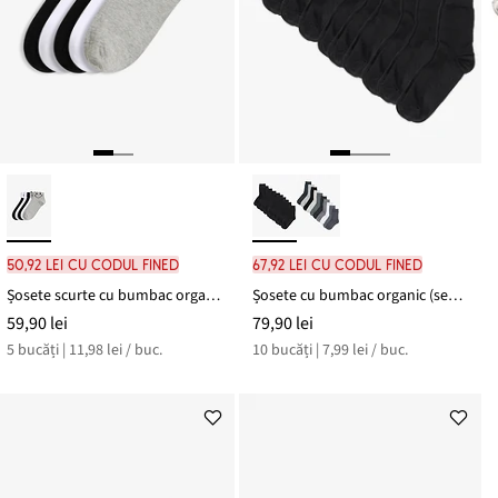
50,92 lei cu codul FINED
67,92 lei cu codul FINED
Șosete scurte cu bumbac organic (set/5 perechi)
Șosete cu bumbac organic (set/10 perechi)
59,90 lei
79,90 lei
5 bucăți | 11,98 lei / buc.
10 bucăți | 7,99 lei / buc.