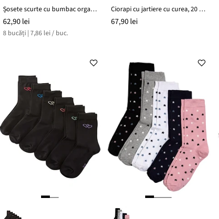
Șosete scurte cu bumbac organic (set/8 perechi)
Ciorapi cu jartiere cu curea, 20 DEN
62,90 lei
67,90 lei
8 bucăți | 7,86 lei / buc.