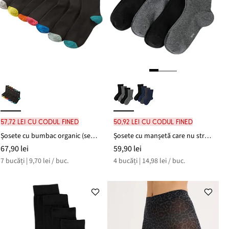
57,72 lei cu codul FINED
50,92 lei cu codul FINED
Șosete cu bumbac organic (set/7 perechi)
Șosete cu manșetă care nu strânge (set/4 perechi)
67,90 lei
59,90 lei
7 bucăți | 9,70 lei / buc.
4 bucăți | 14,98 lei / buc.