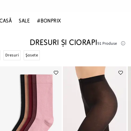
CASĂ
SALE
#BONPRIX
DRESURI ȘI CIORAPI
91 Produse
Dresuri
Şosete