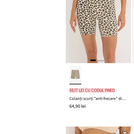
55,17 lei cu codul FINED
Colanți scurți ”anti-frecare” din material răcoros
64,90 lei