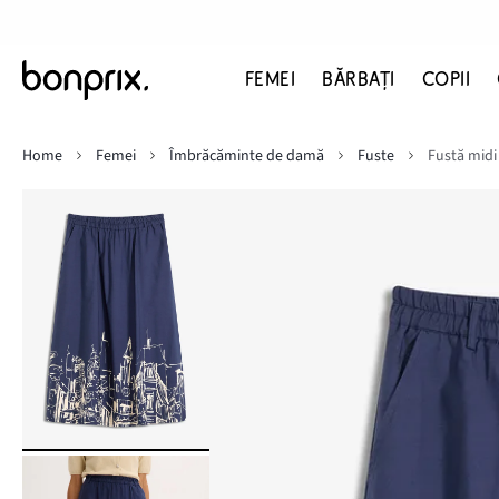
FEMEI
BĂRBAŢI
COPII
Home
Femei
Îmbrăcăminte de damă
Fuste
Fustă mid