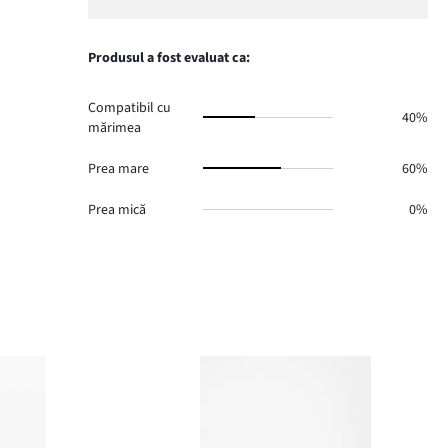
de
numărul
1,
1.
voturi
de
numărul
0.
voturi
de
Produsul a fost evaluat ca:
1.
voturi
0.
Compatibil cu
40%
mărimea
Prea mare
60%
Prea mică
0%