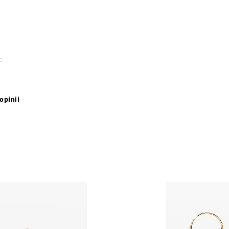
c
opinii