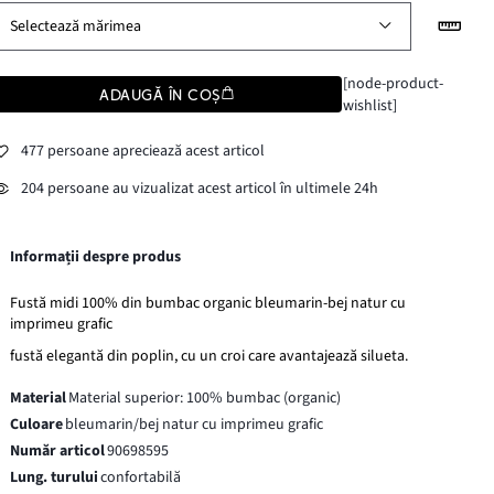
Selectează mărimea
[node-product-
ADAUGĂ ÎN COȘ
wishlist]
477 persoane apreciează acest articol
204 persoane au vizualizat acest articol în ultimele 24h
Informații despre produs
Fustă midi 100% din bumbac organic bleumarin-bej natur cu
imprimeu grafic
fustă elegantă din poplin, cu un croi care avantajează silueta.
Material
Material superior: 100% bumbac (organic)
Culoare
bleumarin/bej natur cu imprimeu grafic
Număr articol
90698595
Lung. turului
confortabilă