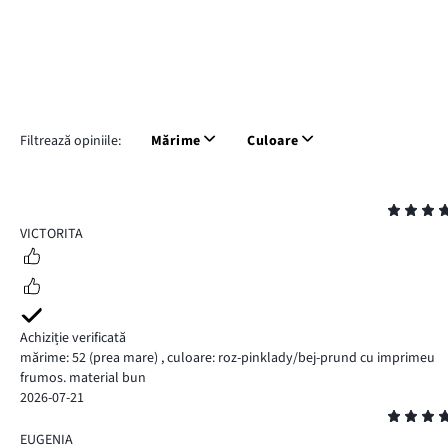
Filtrează opiniile:
Mărime
Culoare
Evaluare
5
VICTORITA
Achiziție verificată
mărime: 52
(prea mare)
,
culoare: roz-pinklady/bej-prund cu imprimeu
frumos. material bun
2026-07-21
Evaluare
5
EUGENIA