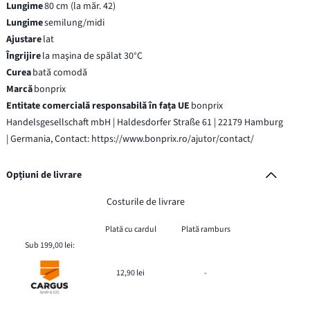
Lungime
80 cm (la măr. 42)
Lungime
semilung/midi
Ajustare
lat
Îngrijire
la maşina de spălat 30°C
Curea
bată comodă
Marcă
bonprix
Entitate comercială responsabilă în fața UE
bonprix
Handelsgesellschaft mbH | Haldesdorfer Straße 61 | 22179 Hamburg
| Germania, Contact: https://www.bonprix.ro/ajutor/contact/
Opțiuni de livrare
Costurile de livrare
Plată cu cardul
Plată ramburs
Sub 199,00 lei:
12,90 lei
-