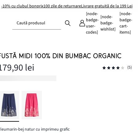
-10% cu clubul bonprix
100 zile de returnare
Livrare gratuită de la 199 Lei
[node-
[node-
[node-
badge-
badge-
Caută produsul
badge-
user-
cart-
wishlist]
codes]
items]
FUSTĂ MIDI 100% DIN BUMBAC ORGANIC
179,90 lei
(5)
leumarin-bej natur cu imprimeu grafic