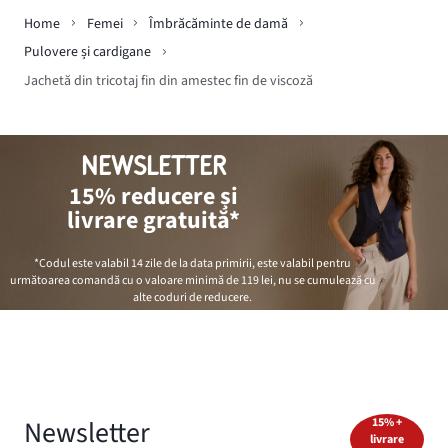
Home
Femei
Îmbrăcăminte de damă
Pulovere și cardigane
Jachetă din tricotaj fin din amestec fin de viscoză
NEWSLETTER
15% reducere și
livrare gratuită*
*Codul este valabil 14 zile de la data primirii, este valabil pentru
următoarea comandă cu o valoare minimă de
119 lei
, nu se cumulează cu
alte coduri de reducere.
Newsletter
15% +
livrare