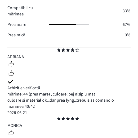
0.
voturi
Compatibil cu
0.
33%
mărimea
Prea mare
67%
Prea mică
0%
Evaluare
4
ADRIANA
Achiziție verificată
mărime: 44
(prea mare)
,
culoare: bej nisipiu mat
culoare si material ok...dar prea lyng...trebuia sa comand o
marimea 40/42
2026-06-21
Evaluare
5
MONICA