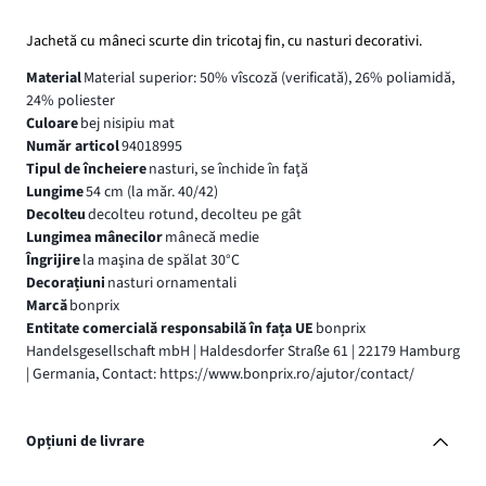
Jachetă cu mâneci scurte din tricotaj fin, cu nasturi decorativi.
Material
Material superior: 50% vîscoză (verificată), 26% poliamidă,
24% poliester
Culoare
bej nisipiu mat
Număr articol
94018995
Tipul de încheiere
nasturi, se închide în faţă
Lungime
54 cm (la măr. 40/42)
Decolteu
decolteu rotund, decolteu pe gât
Lungimea mânecilor
mânecă medie
Îngrijire
la maşina de spălat 30°C
Decorațiuni
nasturi ornamentali
Marcă
bonprix
Entitate comercială responsabilă în fața UE
bonprix
Handelsgesellschaft mbH | Haldesdorfer Straße 61 | 22179 Hamburg
| Germania, Contact: https://www.bonprix.ro/ajutor/contact/
Opțiuni de livrare