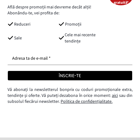
gratuită*
Află despre promoții mai devreme decât alții!
Abonându-te, vei profita de:
Reduceri
Promoții
Cele mai recente
Sale
tendințe
Adresa ta de e-mail *
ÎNSCRIE-TE
Vă abonați la newsletterul bonprix cu coduri promoționale extra,
tendințe și oferte. Vă puteți dezabona în orice moment:
aici
sau din
subsolul fiecărui newsletter.
Politica de confidențialitate.