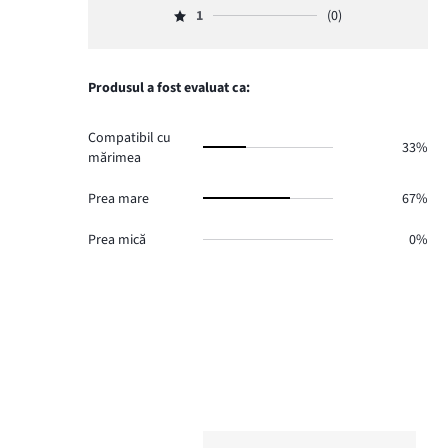
voturi
de
numărul
1
(0)
2,
3.
Evaluare
voturi
de
numărul
1,
1.
voturi
de
numărul
2.
voturi
de
Produsul a fost evaluat ca:
0.
voturi
0.
Compatibil cu
33%
mărimea
Prea mare
67%
Prea mică
0%