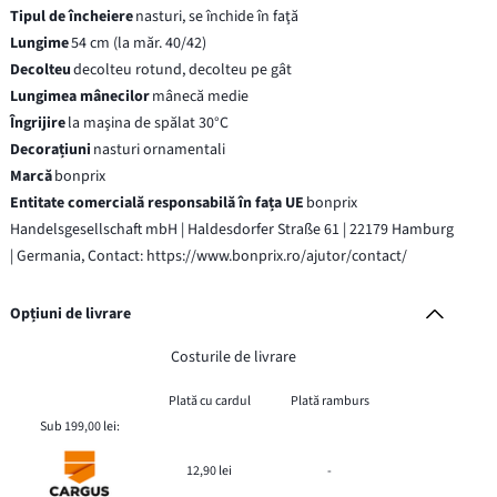
Tipul de încheiere
nasturi, se închide în faţă
Lungime
54 cm (la măr. 40/42)
Decolteu
decolteu rotund, decolteu pe gât
Lungimea mânecilor
mânecă medie
Îngrijire
la maşina de spălat 30°C
Decorațiuni
nasturi ornamentali
Marcă
bonprix
Entitate comercială responsabilă în fața UE
bonprix
Handelsgesellschaft mbH | Haldesdorfer Straße 61 | 22179 Hamburg
| Germania, Contact: https://www.bonprix.ro/ajutor/contact/
Opțiuni de livrare
Costurile de livrare
Plată cu cardul
Plată ramburs
Sub 199,00 lei:
12,90 lei
-