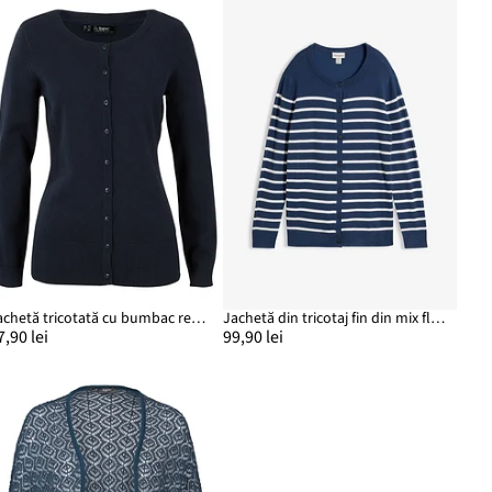
Jachetă tricotată cu bumbac reciclat
Jachetă din tricotaj fin din mix fluid cu viscoză
7,90 lei
99,90 lei