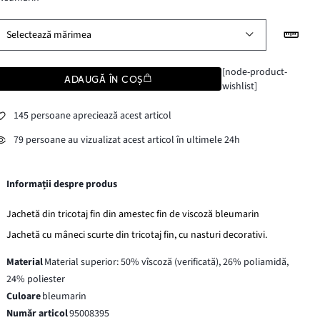
Selectează mărimea
[node-product-
ADAUGĂ ÎN COȘ
wishlist]
145 persoane apreciează acest articol
79 persoane au vizualizat acest articol în ultimele 24h
Informații despre produs
Jachetă din tricotaj fin din amestec fin de viscoză bleumarin
Jachetă cu mâneci scurte din tricotaj fin, cu nasturi decorativi.
Material
Material superior: 50% vîscoză (verificată), 26% poliamidă,
24% poliester
Culoare
bleumarin
Număr articol
95008395