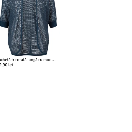
Jachetă tricotată lungă cu model cu găuri
9,90 lei