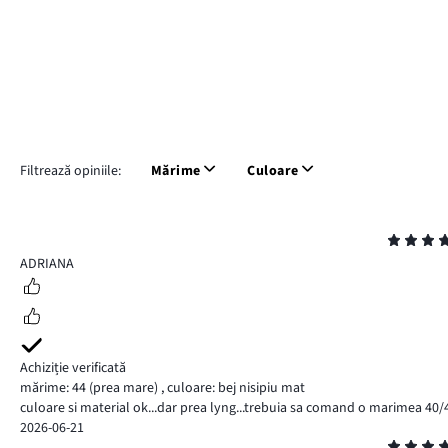
Filtrează opiniile:
Mărime
Culoare
Evaluare
4
ADRIANA
Achiziție verificată
mărime: 44
(prea mare)
,
culoare: bej nisipiu mat
culoare si material ok...dar prea lyng...trebuia sa comand o marimea 40/
2026-06-21
Evaluare