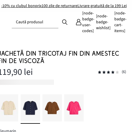
-10% cu clubul bonprix
100 zile de returnare
Livrare gratuită de la 199 Lei
[node-
[node-
[node-
badge-
badge-
Caută produsul
badge-
user-
cart-
wishlist]
codes]
items]
JACHETĂ DIN TRICOTAJ FIN DIN AMESTEC
FIN DE VISCOZĂ
119,90 lei
(6)
bleumarin