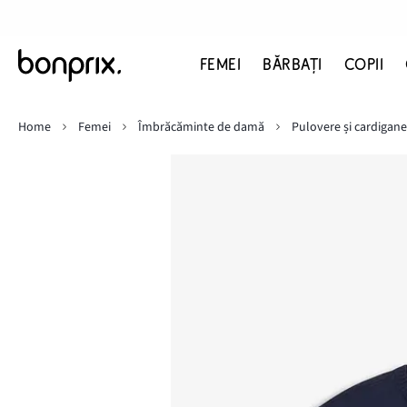
FEMEI
BĂRBAŢI
COPII
Home
Femei
Îmbrăcăminte de damă
Pulovere și cardigane