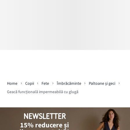
Home
Copii
Fete
Îmbrăcăminte
Paltoane și geci
Geacă funcțională impermeabilă cu glugă
NEWSLETTER
15% reducere și