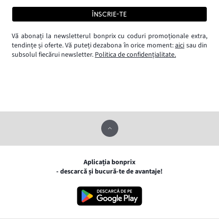
ÎNSCRIE-TE
Vă abonați la newsletterul bonprix cu coduri promoționale extra,
tendințe și oferte. Vă puteți dezabona în orice moment:
aici
sau din
subsolul fiecărui newsletter.
Politica de confidențialitate.
Aplicația bonprix
- descarcă și bucură-te de avantaje!