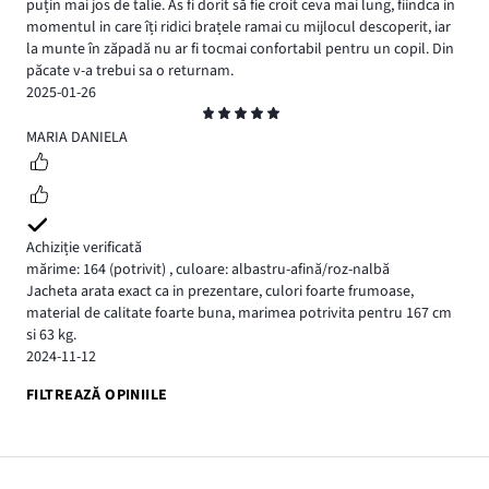
puțin mai jos de talie. As fi dorit să fie croit ceva mai lung, fiindca in
momentul in care îți ridici brațele ramai cu mijlocul descoperit, iar
la munte în zăpadă nu ar fi tocmai confortabil pentru un copil. Din
păcate v-a trebui sa o returnam.
2025-01-26
Evaluare
5
MARIA DANIELA
Achiziție verificată
mărime: 164
(potrivit)
,
culoare: albastru-afină/roz-nalbă
Jacheta arata exact ca in prezentare, culori foarte frumoase,
material de calitate foarte buna, marimea potrivita pentru 167 cm
si 63 kg.
2024-11-12
FILTREAZĂ OPINIILE