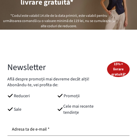
livrare gratuită*
*Codul este valabil 14 zile de la data primirii, este valabil pentru
următoarea comandă cu o valoare minimă de
119 lei
, nu se cumulează cu
alte coduri de reducere.
Newsletter
15% +
livrare
gratuită*
Află despre promoții mai devreme decât alții!
Abonându-te, vei profita de:
Reduceri
Promoții
Cele mai recente
Sale
tendințe
Adresa ta de e-mail *