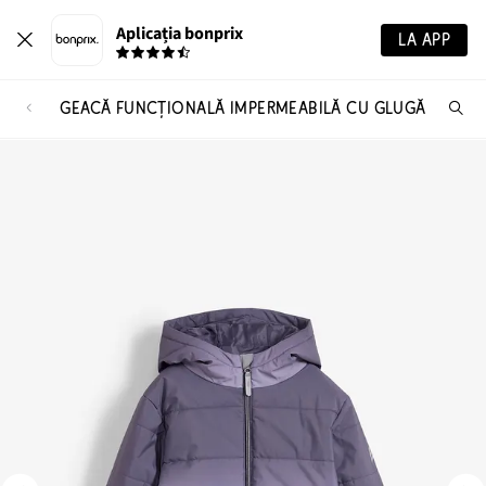
Aplicația bonprix
LA APP
GEACĂ FUNCȚIONALĂ IMPERMEABILĂ CU GLUGĂ
Ca
pr