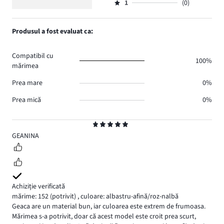
de
numărul
1
(0)
2,
Evaluare
2.
voturi
de
numărul
1,
0.
voturi
de
numărul
Produsul a fost evaluat ca:
0.
voturi
de
0.
voturi
Compatibil cu
0.
100%
mărimea
Prea mare
0%
Prea mică
0%
Evaluare
5
GEANINA
Achiziție verificată
mărime: 152
(potrivit)
,
culoare: albastru-afină/roz-nalbă
Geaca are un material bun, iar culoarea este extrem de frumoasa.
Mărimea s-a potrivit, doar că acest model este croit prea scurt,