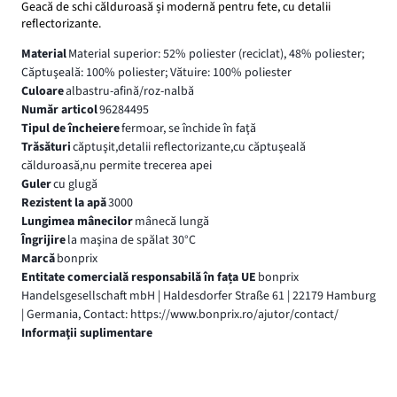
Geacă de schi călduroasă și modernă pentru fete, cu detalii
reflectorizante.
Material
Material superior: 52% poliester (reciclat), 48% poliester;
Căptuşeală: 100% poliester; Vătuire: 100% poliester
Culoare
albastru-afină/roz-nalbă
Număr articol
96284495
Tipul de încheiere
fermoar, se închide în faţă
Trăsături
căptuşit,detalii reflectorizante,cu căptuşeală
călduroasă,nu permite trecerea apei
Guler
cu glugă
Rezistent la apă
3000
Lungimea mânecilor
mânecă lungă
Îngrijire
la maşina de spălat 30°C
Marcă
bonprix
Entitate comercială responsabilă în fața UE
bonprix
Handelsgesellschaft mbH | Haldesdorfer Straße 61 | 22179 Hamburg
| Germania, Contact: https://www.bonprix.ro/ajutor/contact/
Informaţii suplimentare