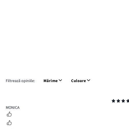
Filtrează opiniile:
Mărime
Culoare
Evaluare
5
MONICA