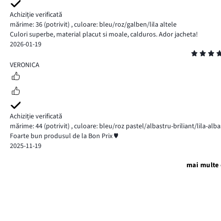
Achiziție verificată
mărime: 36
(potrivit)
,
culoare: bleu/roz/galben/lila altele
Culori superbe, material placut si moale, calduros. Ador jacheta!
2026-01-19
Evaluare
5
VERONICA
Achiziție verificată
mărime: 44
(potrivit)
,
culoare: bleu/roz pastel/albastru-briliant/lila-alb
Foarte bun produsul de la Bon Prix ♥️
2025-11-19
mai multe 