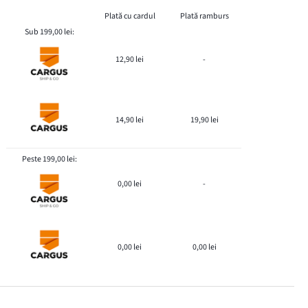
Plată cu cardul
Plată ramburs
Sub 199,00 lei:
12,90 lei
-
14,90 lei
19,90 lei
Peste 199,00 lei:
0,00 lei
-
0,00 lei
0,00 lei