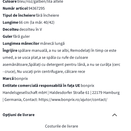
Culoare
bleu/roz/galben/lila altele
Număr articol
94367295
Tipul de încheiere
fără încheiere
Lungime
66 cm (la măr. 40/42)
Decolteu
decolteu în V
Guler
fără guler
Lungimea mânecilor
mânecă lungă
Îngrijire
spălare manuală, a nu se albi, Remodelați în timp ce este
umed, a se usca plat,a se spăla cu rufe de culoare
asemănătoare,Spălați cu detergent pentru lână, a nu se curăţa (cerc
- cruce), Nu uscați prin centrifugare, călcare rece
Marcă
bonprix
Entitate comercială responsabilă în fața UE
bonprix
Handelsgesellschaft mbH | Haldesdorfer Straße 61 | 22179 Hamburg
| Germania, Contact: https://www.bonprix.ro/ajutor/contact/
Opțiuni de livrare
Costurile de livrare