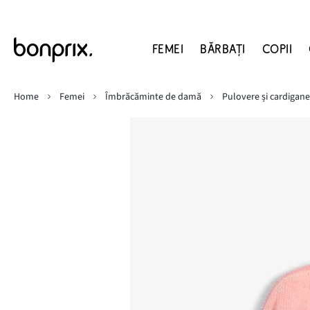
FEMEI
BĂRBAŢI
COPII
Home
Femei
Îmbrăcăminte de damă
Pulovere și cardigane