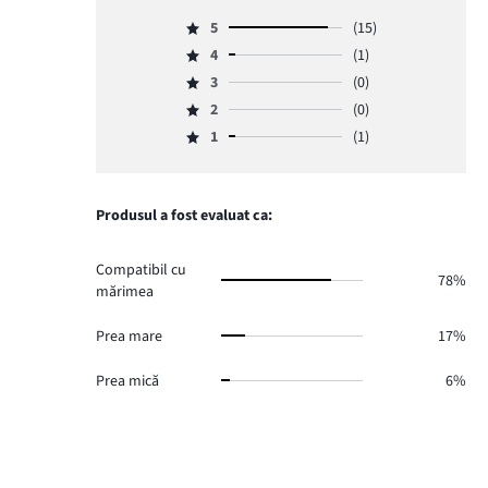
5
(15)
Evaluare
4
(1)
5,
Evaluare
numărul
3
(0)
4,
Evaluare
de
numărul
2
(0)
3,
Evaluare
voturi
de
numărul
1
(1)
2,
15.
Evaluare
voturi
de
numărul
1,
1.
voturi
de
numărul
0.
voturi
de
Produsul a fost evaluat ca:
0.
voturi
1.
Compatibil cu
78%
mărimea
Prea mare
17%
Prea mică
6%