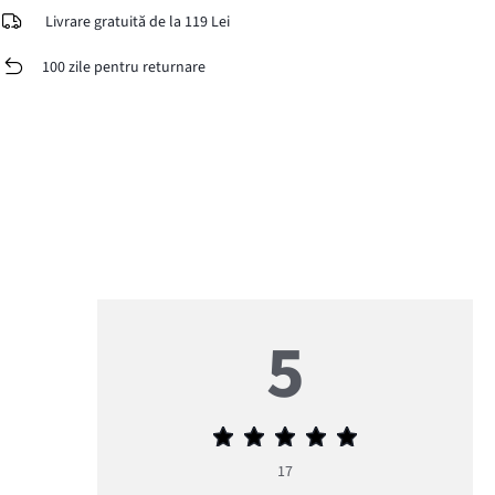
Livrare gratuită de la 119 Lei
100 zile pentru returnare
5
Evaluarea
medie
17
5