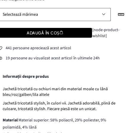
Selectează mărimea
[node-product-
ADAUGĂ ÎN COȘ
wishlist]
441 persoane apreciează acest articol
19 persoane au vizualizat acest articol în ultimele 24h
Informații despre produs
Jachetă tricotată cu ochiuri mari din material moale cu lână
bleu/roz/galben/lila altele
Jachetă tricotată stylish, în culori vii. Jachetă adorabilă, plină de
culoare, tricotată stylish. Fiecare piesă este un unicat.
Material
Material superior: 58% poliacril, 29% poliester, 9%
poliamidă, 4% lână