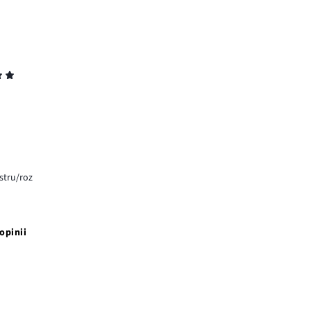
astru/roz
opinii