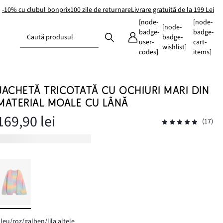
-10% cu clubul bonprix
100 zile de returnare
Livrare gratuită de la 199 Lei
[node-
[node-
[node-
badge-
badge-
Caută produsul
badge-
user-
cart-
wishlist]
codes]
items]
JACHETĂ TRICOTATĂ CU OCHIURI MARI DIN
MATERIAL MOALE CU LÂNĂ
169,90 lei
(17)
leu/roz/galben/lila altele