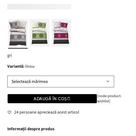
gri
variantă
:
linou
Selectează mărimea
[node-product-
ADAUGĂ ÎN COȘ
wishlist]
24 persoane apreciează acest articol
Informații despre produs