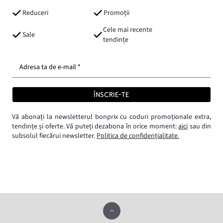
Reduceri
Promoții
Cele mai recente
Sale
tendințe
Adresa ta de e-mail *
ÎNSCRIE-TE
Vă abonați la newsletterul bonprix cu coduri promoționale extra,
tendințe și oferte. Vă puteți dezabona în orice moment:
aici
sau din
subsolul fiecărui newsletter.
Politica de confidențialitate.