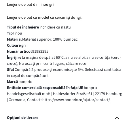
Lenjerie de pat din linou gri
Lenjerie de pat cu model cu cercuri și dungi.
Tipul de încheiere
închidere cu nastu
Tip
linou
Material
Material superior: 100% bumbac
Culoare
gri
Număr articol
91982295
Îngrijire
la maşina de spălat 60°C, a nu se albi, a nu se curăţa (cerc -
cruce), Nu uscați prin centrifugare, călcare rece
Sfat
Cumpără 2 produse și economisește 5%. Selectează cantitatea
în coșul de cumpărături.
Marcă
bonprix
Entitate comercială responsabilă în fața UE
bonprix
Handelsgesellschaft mbH | Haldesdorfer Straße 61 | 22179 Hamburg
| Germania, Contact: https://www.bonprix.ro/ajutor/contact/
Opțiuni de livrare