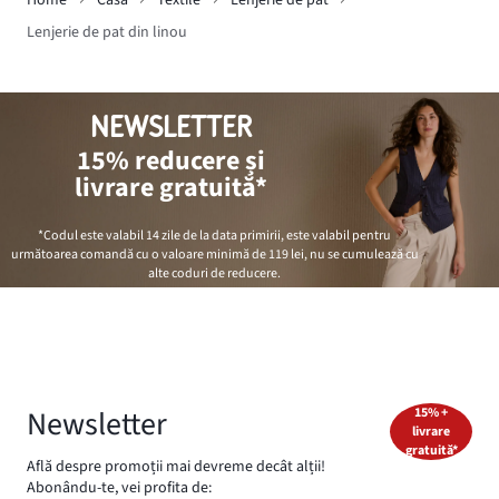
Home
Casă
Textile
Lenjerie de pat
Lenjerie de pat din linou
NEWSLETTER
15% reducere și
livrare gratuită*
*Codul este valabil 14 zile de la data primirii, este valabil pentru
următoarea comandă cu o valoare minimă de
119 lei
, nu se cumulează cu
alte coduri de reducere.
Newsletter
15% +
livrare
gratuită*
Află despre promoții mai devreme decât alții!
Abonându-te, vei profita de: