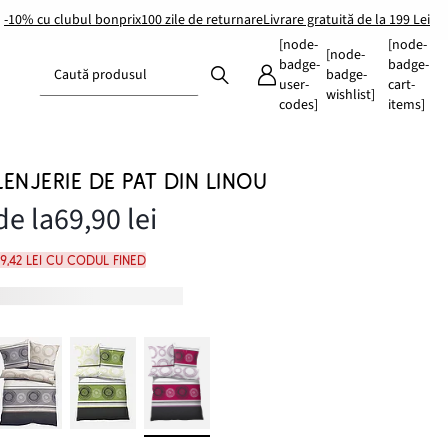
-10% cu clubul bonprix
100 zile de returnare
Livrare gratuită de la 199 Lei
[node-
[node-
[node-
badge-
badge-
Caută produsul
badge-
user-
cart-
wishlist]
codes]
items]
LENJERIE DE PAT DIN LINOU
de la
69,90 lei
9,42 lei cu codul FINED