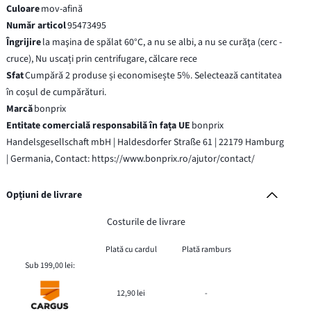
Culoare
mov-afină
Număr articol
95473495
Îngrijire
la maşina de spălat 60°C, a nu se albi, a nu se curăţa (cerc -
cruce), Nu uscați prin centrifugare, călcare rece
Sfat
Cumpără 2 produse și economisește 5%. Selectează cantitatea
în coșul de cumpărături.
Marcă
bonprix
Entitate comercială responsabilă în fața UE
bonprix
Handelsgesellschaft mbH | Haldesdorfer Straße 61 | 22179 Hamburg
| Germania, Contact: https://www.bonprix.ro/ajutor/contact/
Opțiuni de livrare
Costurile de livrare
Plată cu cardul
Plată ramburs
Sub 199,00 lei:
12,90 lei
-