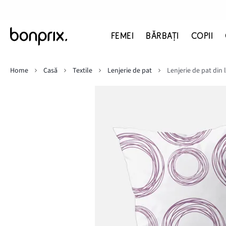
FEMEI
BĂRBAŢI
COPII
Home
Casă
Textile
Lenjerie de pat
Lenjerie de pat din 