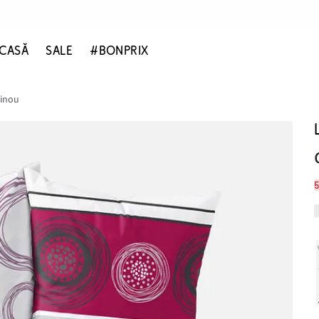
CASĂ
SALE
#BONPRIX
linou
5