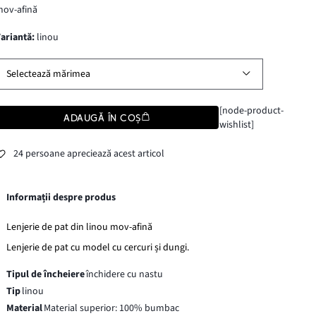
ov-afină
variantă
:
linou
Selectează mărimea
[node-product-
ADAUGĂ ÎN COȘ
wishlist]
24 persoane apreciează acest articol
Informații despre produs
Lenjerie de pat din linou mov-afină
Lenjerie de pat cu model cu cercuri și dungi.
Tipul de încheiere
închidere cu nastu
Tip
linou
Material
Material superior: 100% bumbac