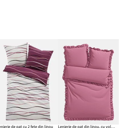
enjerie de pat cu 2 fețe din linou
Lenjerie de pat din linou, cu volănașe