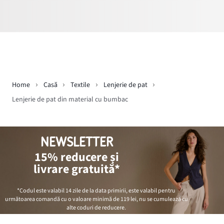
Home
Casă
Textile
Lenjerie de pat
Lenjerie de pat din material cu bumbac
NEWSLETTER
15% reducere și
livrare gratuită*
*Codul este valabil 14 zile de la data primirii, este valabil pentru
următoarea comandă cu o valoare minimă de
119 lei
, nu se cumulează cu
alte coduri de reducere.