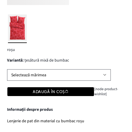
roșu
variantă
:
ţesătură mixă de bumbac
Selectează mărimea
[node-product-
ADAUGĂ ÎN COȘ
wishlist]
Informații despre produs
Lenjerie de pat din material cu bumbac roșu