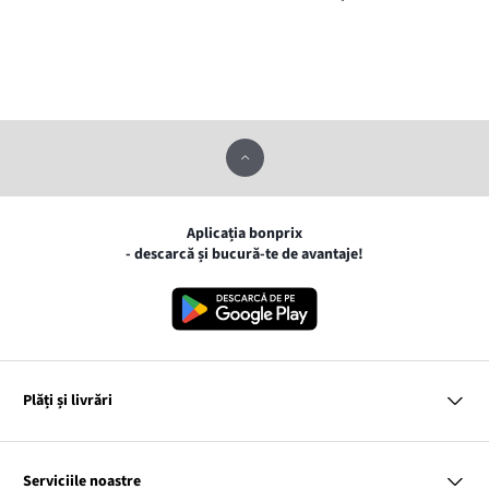
Aplicația bonprix
- descarcă și bucură-te de avantaje!
Plăți și livrări
MasterCard
VISA
Serviciile noastre