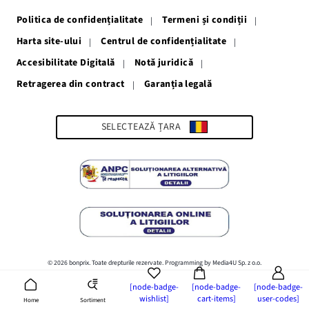
o
o
o
o
o
fereastră
fereastră
fereastră
fereastră
fereastră
Politica de confidențialitate
Termeni și condiții
nouă
nouă
nouă
nouă
nouă
Harta site-ului
Centrul de confidențialitate
Accesibilitate Digitală
Notă juridică
Retragerea din contract
Garanția legală
Link-
ul
se
deschide
SELECTEAZĂ ȚARA
într-
o
fereastră
nouă
© 2026 bonprix. Toate drepturile rezervate. Programming by Media4U Sp. z o.o.
[node-badge-
[node-badge-
[node-badge-
wishlist]
cart-items]
user-codes]
Sortiment
Home