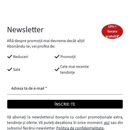
Newsletter
15% +
livrare
gratuită*
Află despre promoții mai devreme decât alții!
Abonându-te, vei profita de:
Reduceri
Promoții
Cele mai recente
Sale
tendințe
Adresa ta de e-mail *
ÎNSCRIE-TE
Vă abonați la newsletterul bonprix cu coduri promoționale extra,
tendințe și oferte. Vă puteți dezabona în orice moment:
aici
sau din
subsolul fiecărui newsletter.
Politica de confidențialitate.