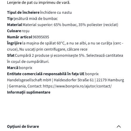
Lenjerie de pat cu imprimeu de vară.
Tipul de încheiere
închidere cu nastu
Tip
ţesătură mixă de bumbac
Material
Material superior: 65% bumbac, 35% poliester (reciclat)
Culoare
roșu
Număr articol
96995695
Îngrijire
la maşina de spălat 60°C, a nu se albi, a nu se curăţa (cerc -
cruce), Nu uscați prin centrifugare, călcare rece
Sfat
Cumpără 2 produse și economisește 5%. Selectează cantitatea
în coșul de cumpărături.
Marcă
bonprix
Entitate comercială responsabilă în fața UE
bonprix
Handelsgesellschaft mbH | Haldesdorfer Straße 61 | 22179 Hamburg
| Germania, Contact: https://www.bonprix.ro/ajutor/contact/
Informaţii suplimentare
Opțiuni de livrare