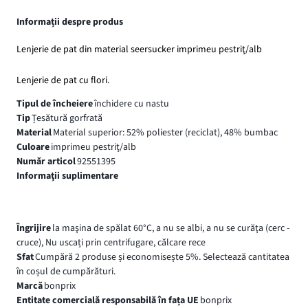
Informații despre produs
Lenjerie de pat din material seersucker imprimeu pestriţ/alb
Lenjerie de pat cu flori.
Tipul de încheiere
închidere cu nastu
Tip
Țesătură gorfrată
Material
Material superior: 52% poliester (reciclat), 48% bumbac
Culoare
imprimeu pestriţ/alb
Număr articol
92551395
Informaţii suplimentare
Îngrijire
la maşina de spălat 60°C, a nu se albi, a nu se curăţa (cerc -
cruce), Nu uscați prin centrifugare, călcare rece
Sfat
Cumpără 2 produse și economisește 5%. Selectează cantitatea
în coșul de cumpărături.
Marcă
bonprix
Entitate comercială responsabilă în fața UE
bonprix