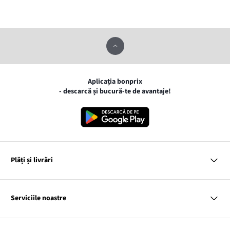
Aplicația bonprix
- descarcă și bucură-te de avantaje!
Plăți și livrări
MasterCard
VISA
Serviciile noastre
Gpay
Apple pay
Întrebări și răspunsuri