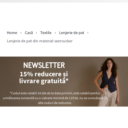
Home
Casă
Textile
Lenjerie de pat
Lenjerie de pat din material seersucker
NEWSLETTER
15% reducere și
livrare gratuită*
*Codul este valabil 14 zile de la data primirii, este valabil pentru
următoarea comandă cu o valoare minimă de
119 lei
, nu se cumulează cu
alte coduri de reducere.