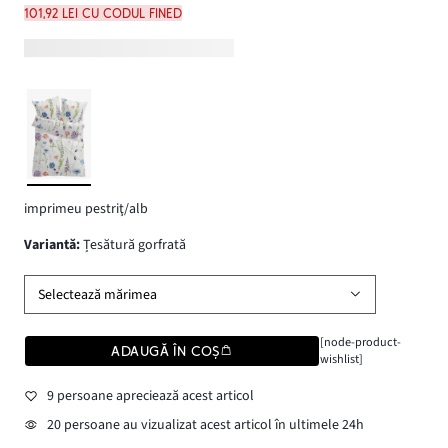
101,92 lei cu codul FINED
imprimeu pestriţ/alb
variantă
:
Țesătură gorfrată
Selectează mărimea
[node-product-
ADAUGĂ ÎN COȘ
wishlist]
9 persoane apreciează acest articol
20 persoane au vizualizat acest articol în ultimele 24h