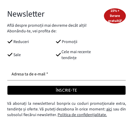
Newsletter
15% +
livrare
gratuită*
Află despre promoții mai devreme decât alții!
Abonându-te, vei profita de:
Reduceri
Promoții
Cele mai recente
Sale
tendințe
Adresa ta de e-mail *
ÎNSCRIE-TE
Vă abonați la newsletterul bonprix cu coduri promoționale extra,
tendințe și oferte. Vă puteți dezabona în orice moment:
aici
sau din
subsolul fiecărui newsletter.
Politica de confidențialitate.