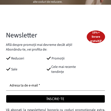
alte coduri de reducere.
Newsletter
15% +
livrare
gratuită*
Află despre promoții mai devreme decât alții!
Abonându-te, vei profita de:
Reduceri
Promoții
Cele mai recente
Sale
tendințe
Adresa ta de e-mail *
ÎNSCRIE-TE
Vă abonați la newsletterul bonprix cu coduri promoționale extra,