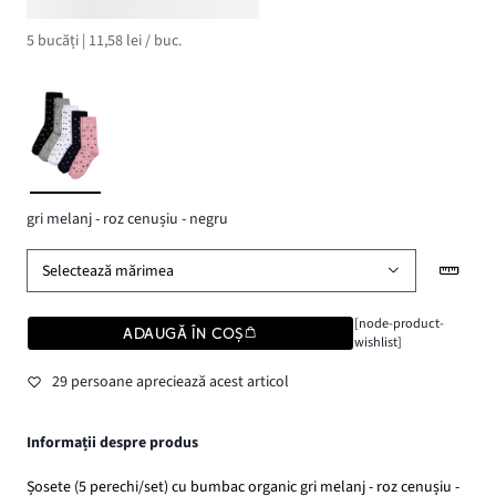
5 bucăți | 11,58 lei / buc.
gri melanj - roz cenușiu - negru
Selectează mărimea
[node-product-
ADAUGĂ ÎN COȘ
wishlist]
29 persoane apreciează acest articol
Informații despre produs
Șosete (5 perechi/set) cu bumbac organic gri melanj - roz cenușiu -