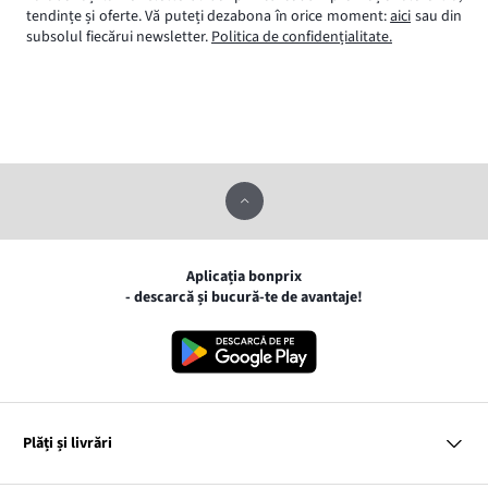
tendințe și oferte. Vă puteți dezabona în orice moment:
aici
sau din
subsolul fiecărui newsletter.
Politica de confidențialitate.
Aplicația bonprix
- descarcă și bucură-te de avantaje!
Plăți și livrări