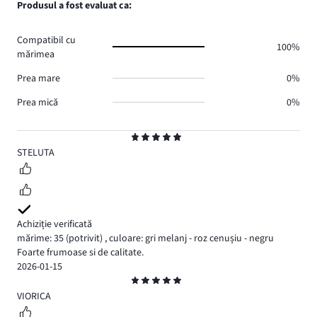
Produsul a fost evaluat ca:
0.
voturi
de
0.
voturi
Compatibil cu
0.
100%
mărimea
Prea mare
0%
Prea mică
0%
Evaluare
5
STELUTA
Achiziție verificată
mărime: 35
(potrivit)
,
culoare: gri melanj - roz cenușiu - negru
Foarte frumoase si de calitate.
2026-01-15
Evaluare
5
VIORICA