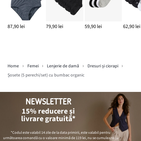
87,90 lei
79,90 lei
59,90 lei
62,90 lei
Home
Femei
Lenjerie de damă
Dresuri și ciorapi
Șosete (5 perechi/set) cu bumbac organic
NEWSLETTER
15% reducere și
livrare gratuită*
*Codul este valabil 14 zile de la data primirii, este valabil pentru
următoarea comandă cu o valoare minimă de
119 lei
, nu se cumulează cu