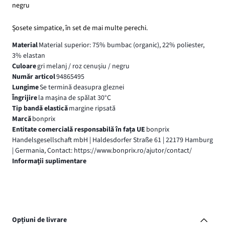
negru
Șosete simpatice, în set de mai multe perechi.
Material
Material superior: 75% bumbac (organic), 22% poliester,
3% elastan
Culoare
gri melanj / roz cenușiu / negru
Număr articol
94865495
Lungime
Se termină deasupra gleznei
Îngrijire
la maşina de spălat 30°C
Tip bandă elastică
margine ripsată
Marcă
bonprix
Entitate comercială responsabilă în fața UE
bonprix
Handelsgesellschaft mbH | Haldesdorfer Straße 61 | 22179 Hamburg
| Germania, Contact: https://www.bonprix.ro/ajutor/contact/
Informaţii suplimentare
Opțiuni de livrare