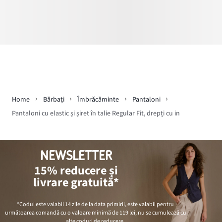
Home
Bărbaţi
Îmbrăcăminte
Pantaloni
Pantaloni cu elastic și șiret în talie Regular Fit, drepți cu in
NEWSLETTER
15% reducere și
livrare gratuită*
*Codul este valabil 14 zile de la data primirii, este valabil pentru
următoarea comandă cu o valoare minimă de
119 lei
, nu se cumulează cu
alte coduri de reducere.