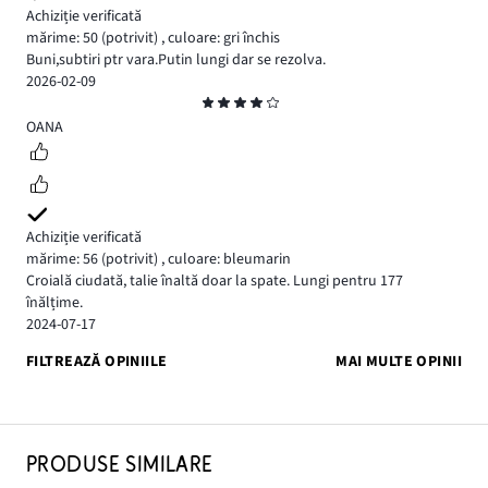
Achiziție verificată
mărime: 50
(potrivit)
,
culoare: gri închis
Buni,subtiri ptr vara.Putin lungi dar se rezolva.
2026-02-09
Evaluare
4
OANA
Achiziție verificată
mărime: 56
(potrivit)
,
culoare: bleumarin
Croială ciudată, talie înaltă doar la spate. Lungi pentru 177
înălțime.
2024-07-17
FILTREAZĂ OPINIILE
MAI MULTE OPINII
PRODUSE SIMILARE