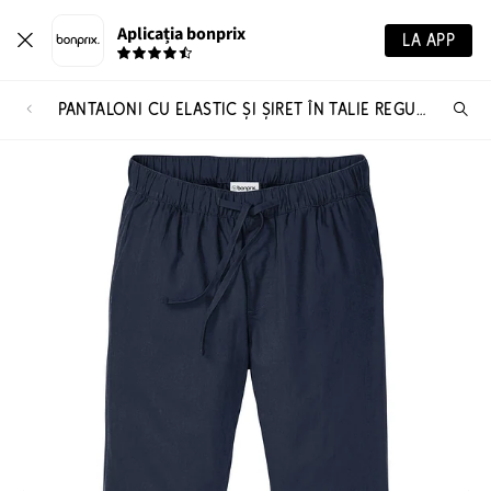
Aplicația bonprix
LA APP
PANTALONI CU ELASTIC ȘI ȘIRET ÎN TALIE REGULAR FIT, DREPȚI CU IN
Ca
pr