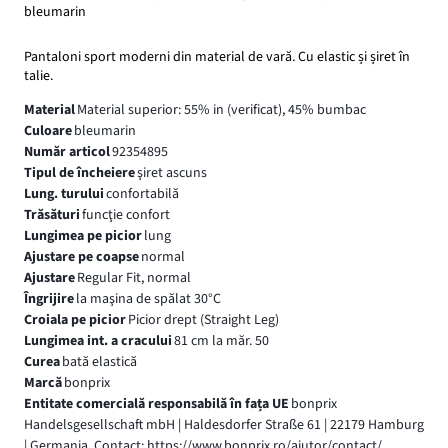
bleumarin
Pantaloni sport moderni din material de vară. Cu elastic și șiret în
talie.
Material
Material superior: 55% in (verificat), 45% bumbac
Culoare
bleumarin
Număr articol
92354895
Tipul de încheiere
şiret ascuns
Lung. turului
confortabilă
Trăsături
funcţie confort
Lungimea pe picior
lung
Ajustare pe coapse
normal
Ajustare
Regular Fit, normal
Îngrijire
la maşina de spălat 30°C
Croiala pe picior
Picior drept (Straight Leg)
Lungimea int. a cracului
81 cm la măr. 50
Curea
bată elastică
Marcă
bonprix
Entitate comercială responsabilă în fața UE
bonprix
Handelsgesellschaft mbH | Haldesdorfer Straße 61 | 22179 Hamburg
| Germania, Contact: https://www.bonprix.ro/ajutor/contact/