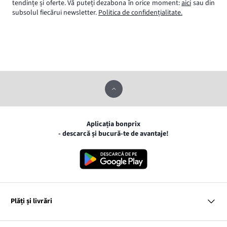
tendințe și oferte. Vă puteți dezabona în orice moment:
aici
sau din
subsolul fiecărui newsletter.
Politica de confidențialitate.
Aplicația bonprix
- descarcă și bucură-te de avantaje!
Plăți și livrări
MasterCard