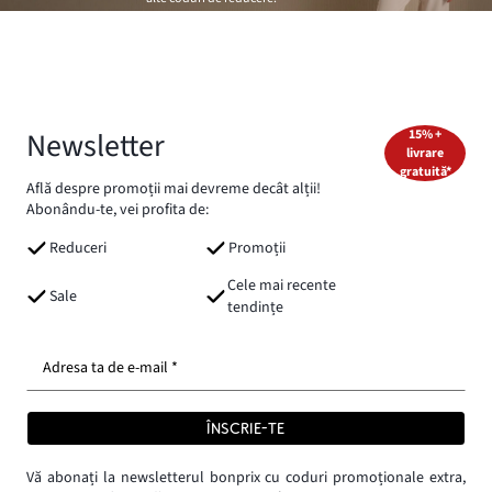
Newsletter
15% +
livrare
gratuită*
Află despre promoții mai devreme decât alții!
Abonându-te, vei profita de:
Reduceri
Promoții
Cele mai recente
Sale
tendințe
Adresa ta de e-mail *
ÎNSCRIE-TE
Vă abonați la newsletterul bonprix cu coduri promoționale extra,