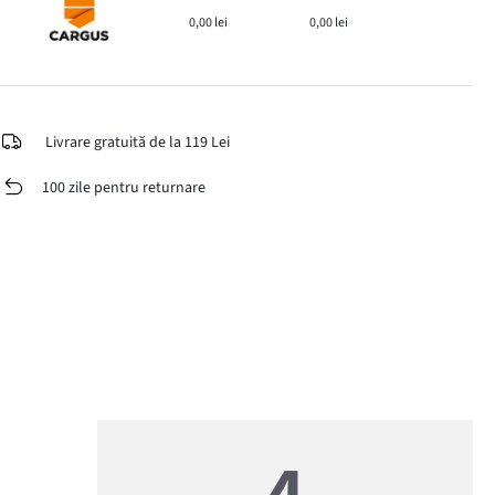
0,00 lei
0,00 lei
Livrare gratuită de la 119 Lei
100 zile pentru returnare
4