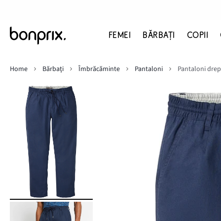
FEMEI
BĂRBAŢI
COPII
Home
Bărbaţi
Îmbrăcăminte
Pantaloni
Pantaloni drepți