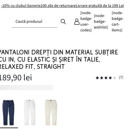
-10% cu clubul bonprix
100 zile de returnare
Livrare gratuită de la 199 Lei
[node-
[node-
[node-
badge-
badge-
Caută produsul
badge-
user-
cart-
wishlist]
codes]
items]
PANTALONI DREPȚI DIN MATERIAL SUBȚIRE
CU IN, CU ELASTIC ȘI ȘIRET ÎN TALIE,
RELAXED FIT, STRAIGHT
189,90 lei
(7)