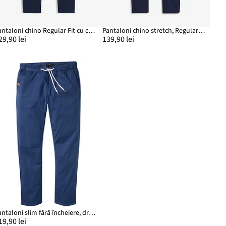
Pantaloni chino Regular Fit cu căptușeală termo din flanelă, tapered
Pantaloni chino stretch, Regular Fit, Straight
29,90 lei
139,90 lei
Pantaloni slim fără încheiere, drepți
19,90 lei