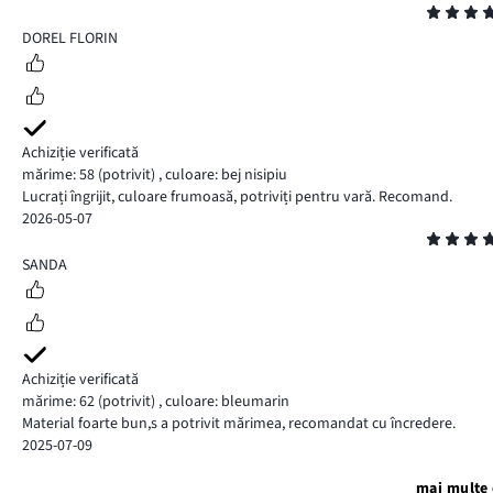
Evaluare
5
DOREL FLORIN
Achiziție verificată
mărime: 58
(potrivit)
,
culoare: bej nisipiu
Lucrați îngrijit, culoare frumoasă, potriviți pentru vară. Recomand.
2026-05-07
Evaluare
5
SANDA
Achiziție verificată
mărime: 62
(potrivit)
,
culoare: bleumarin
Material foarte bun,s a potrivit mărimea, recomandat cu încredere.
2025-07-09
mai multe 