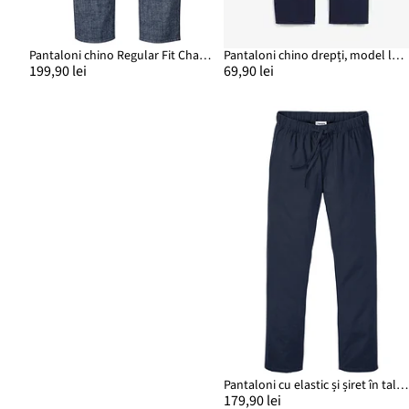
Pantaloni chino Regular Fit Chambray, Straight
Pantaloni chino drepți, model loose fit, din bumbac 100%
199,90 lei
69,90 lei
Pantaloni cu elastic și șiret în talie Regular Fit, drepți cu in
179,90 lei