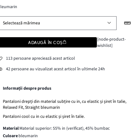
bleumarin
Selectează mărimea
[node-product-
ADAUGĂ ÎN COȘ
wishlist]
113 persoane apreciează acest articol
42 persoane au vizualizat acest articol în ultimele 24h
Informații despre produs
Pantaloni drepți din material subțire cu in, cu elastic și șiret în talie,
Relaxed Fit, Straight bleumarin
Pantaloni cool cu in cu elastic și șiret în talie.
Material
Material superior: 55% in (verificat), 45% bumbac
Culoare
bleumarin