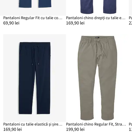
Pantaloni Regular Fit cu talie comodă reglabilă, Straight
Pantaloni chino drepți cu talie elastică și curea, Regular Fit
69,90 lei
169,90 lei
2
Pantaloni cu talie elastică și șiret Relaxed Fit Stretch, Straight
Pantaloni chino Regular Fit, Straight, din mix lejer cu in
169,90 lei
199,90 lei
1