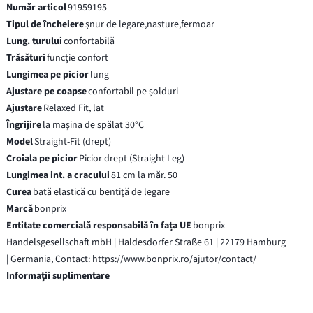
Număr articol
91959195
Tipul de încheiere
şnur de legare,nasture,fermoar
Lung. turului
confortabilă
Trăsături
funcţie confort
Lungimea pe picior
lung
Ajustare pe coapse
confortabil pe șolduri
Ajustare
Relaxed Fit, lat
Îngrijire
la maşina de spălat 30°C
Model
Straight-Fit (drept)
Croiala pe picior
Picior drept (Straight Leg)
Lungimea int. a cracului
81 cm la măr. 50
Curea
bată elastică cu bentiţă de legare
Marcă
bonprix
Entitate comercială responsabilă în fața UE
bonprix
Handelsgesellschaft mbH | Haldesdorfer Straße 61 | 22179 Hamburg
| Germania, Contact: https://www.bonprix.ro/ajutor/contact/
Informaţii suplimentare