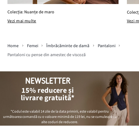
Colecția: Nuanțe de maro
Colecț
Vezi mai multe
Vezi 
Home
Femei
Îmbrăcăminte de damă
Pantaloni
Pantaloni cu pense din amestec de viscoză
NEWSLETTER
15% reducere și
livrare gratuită*
*Codul este valabil 14 zile de la data primirii, este valabil pentru
următoarea comandă cu o valoare minimă de
119 lei
, nu se cumulează cu
alte coduri de reducere.