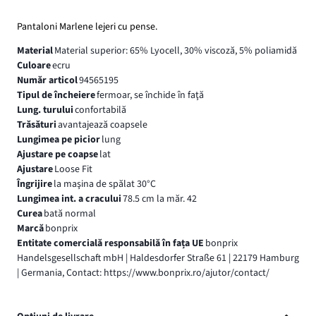
Pantaloni Marlene lejeri cu pense.
Material
Material superior: 65% Lyocell, 30% viscoză, 5% poliamidă
Culoare
ecru
Număr articol
94565195
Tipul de încheiere
fermoar, se închide în faţă
Lung. turului
confortabilă
Trăsături
avantajează coapsele
Lungimea pe picior
lung
Ajustare pe coapse
lat
Ajustare
Loose Fit
Îngrijire
la maşina de spălat 30°C
Lungimea int. a cracului
78.5 cm la măr. 42
Curea
bată normal
Marcă
bonprix
Entitate comercială responsabilă în fața UE
bonprix
Handelsgesellschaft mbH | Haldesdorfer Straße 61 | 22179 Hamburg
| Germania, Contact: https://www.bonprix.ro/ajutor/contact/