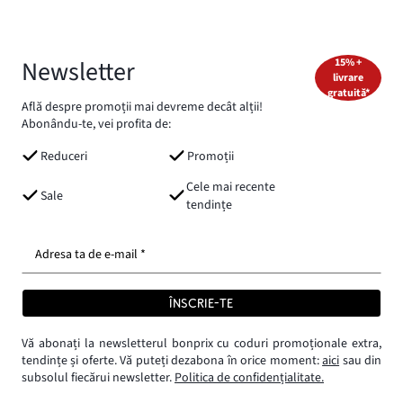
Newsletter
15% +
livrare
gratuită*
Află despre promoții mai devreme decât alții!
Abonându-te, vei profita de:
Reduceri
Promoții
Cele mai recente
Sale
tendințe
Adresa ta de e-mail *
ÎNSCRIE-TE
Vă abonați la newsletterul bonprix cu coduri promoționale extra,
tendințe și oferte. Vă puteți dezabona în orice moment:
aici
sau din
subsolul fiecărui newsletter.
Politica de confidențialitate.