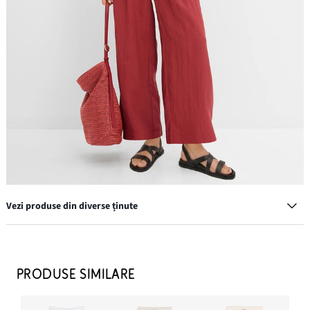
Vezi produse din diverse ținute
Cercei creolen
69,90 lei
PRODUSE SIMILARE
ADAUGĂ ÎN COȘ