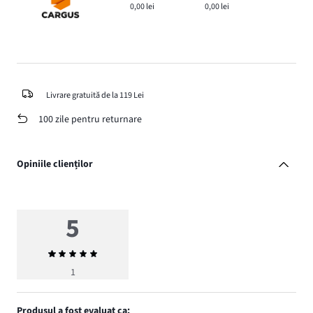
0,00 lei
0,00 lei
Livrare gratuită de la 119 Lei
100 zile pentru returnare
Opiniile clienților
5
Evaluarea
medie
1
5
Produsul a fost evaluat ca: