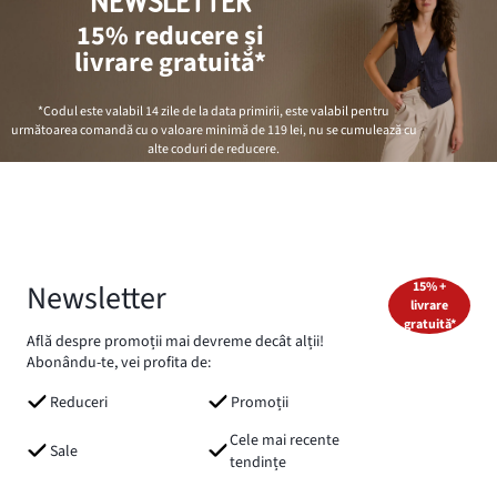
NEWSLETTER
15% reducere și
livrare gratuită*
*Codul este valabil 14 zile de la data primirii, este valabil pentru
următoarea comandă cu o valoare minimă de
119 lei
, nu se cumulează cu
alte coduri de reducere.
Newsletter
15% +
livrare
gratuită*
Află despre promoții mai devreme decât alții!
Abonându-te, vei profita de:
Reduceri
Promoții
Cele mai recente
Sale
tendințe