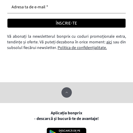
Adresa ta de e-mail *
ÎNSCRIE-TE
Vă abonați la newsletterul bonprix cu coduri promoționale extra,
tendințe și oferte. Vă puteți dezabona în orice moment:
aici
sau din
subsolul fiecărui newsletter.
Politica de confidențialitate.
Aplicația bonprix
- descarcă și bucură-te de avantaje!