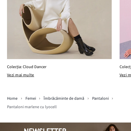
Colecț
Colecția: Cloud Dancer
Vezi 
Vezi mai multe
Home
Femei
Îmbrăcăminte de damă
Pantaloni
Pantaloni marlene cu lyocell