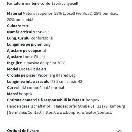
Pantaloni marlene confortabili cu lyocell.
Material
Material superior: 55% Lyocell (verificat), 25% bumbac,
20% poliamidă
Culoare
ecru
Număr articol
97749895
Lung. turului
confortabilă
Lungimea pe picior
lung
Ajustare pe coapse
lat
Ajustare
Loose Fit, lat
Îngrijire
la maşina de spălat 30°C
Model
Loose-Fit (lejer)
Croiala pe picior
Picior larg (Flared Leg)
Lungimea int. a cracului
78.5 cm la măr. 42
Curea
bată comodă,bată normal
Marcă
bonprix
Entitate comercială responsabilă în fața UE
bonprix
Handelsgesellschaft mbH | Haldesdorfer Straße 61 | 22179 Hamburg
| Germania, Contact: https://www.bonprix.ro/ajutor/contact/
Opțiuni de livrare