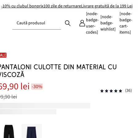
-10% cu clubul bonprix
100 zile de returnare
Livrare gratuită de la 199 Lei
[node-
[node-
[node-
badge-
badge-
Caută produsul
badge-
user-
cart-
wishlist]
codes]
items]
SALE
PANTALONI CULOTTE DIN MATERIAL CU
VISCOZĂ
69,90 lei
-30%
(36)
99,90 lei