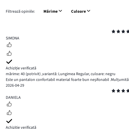
Filtrează opiniile:
Mărime
Culoare
Evaluare
5
SIMONA
Achiziție verificată
mărime: 40
(potrivit)
,
variantă: Lungimea Regular,
culoare: negru
Este un pantalon confortabil material foarte bun neșifonabil .Mulțumită
2026-04-29
Evaluare
5
DANIELA
Achiziție verificată