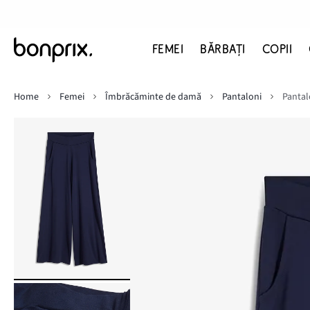
FEMEI
BĂRBAŢI
COPII
Home
Femei
Îmbrăcăminte de damă
Pantaloni
Pantal