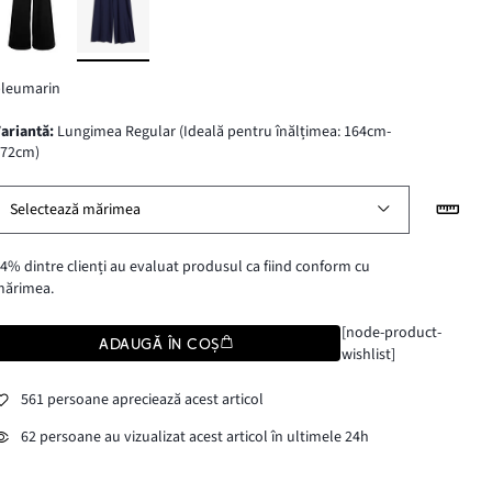
bleumarin
variantă
:
Lungimea Regular (Ideală pentru înălțimea: 164cm-
172cm)
Selectează mărimea
4% dintre clienți au evaluat produsul ca fiind conform cu
mărimea.
[node-product-
ADAUGĂ ÎN COȘ
wishlist]
561 persoane apreciează acest articol
62 persoane au vizualizat acest articol în ultimele 24h