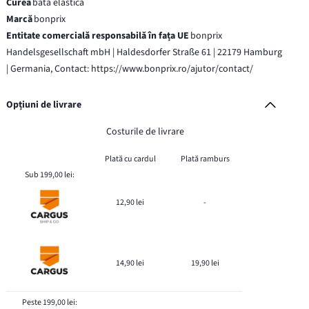
Curea
bată elastică
Marcă
bonprix
Entitate comercială responsabilă în fața UE
bonprix
Handelsgesellschaft mbH | Haldesdorfer Straße 61 | 22179 Hamburg
| Germania, Contact: https://www.bonprix.ro/ajutor/contact/
Opțiuni de livrare
Costurile de livrare
Plată cu cardul
Plată ramburs
Sub 199,00 lei:
12,90 lei
-
14,90 lei
19,90 lei
Peste 199,00 lei: