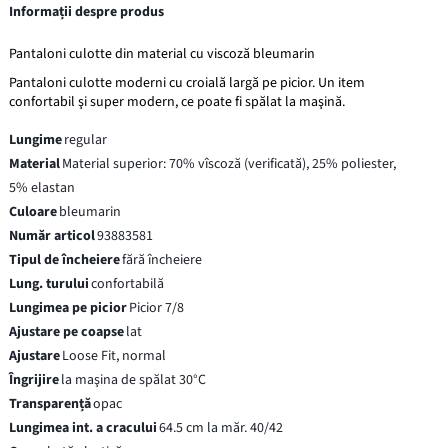
Informații despre produs
Pantaloni culotte din material cu viscoză bleumarin
Pantaloni culotte moderni cu croială largă pe picior. Un item
confortabil şi super modern, ce poate fi spălat la maşină.
Lungime
regular
Material
Material superior: 70% vîscoză (verificată), 25% poliester,
5% elastan
Culoare
bleumarin
Număr articol
93883581
Tipul de încheiere
fără încheiere
Lung. turului
confortabilă
Lungimea pe picior
Picior 7/8
Ajustare pe coapse
lat
Ajustare
Loose Fit, normal
Îngrijire
la maşina de spălat 30°C
Transparență
opac
Lungimea int. a cracului
64.5 cm la măr. 40/42