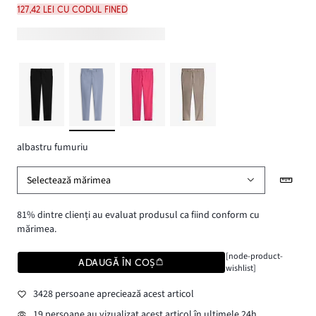
127,42 lei cu codul FINED
albastru fumuriu
Selectează mărimea
81% dintre clienți au evaluat produsul ca fiind conform cu
mărimea.
[node-product-
ADAUGĂ ÎN COȘ
wishlist]
3428 persoane apreciează acest articol
19 persoane au vizualizat acest articol în ultimele 24h