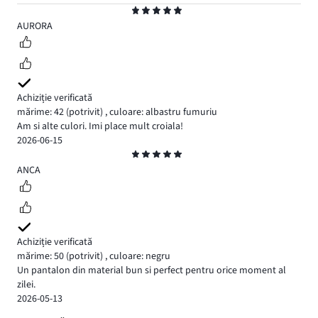
Evaluare
5
AURORA
Achiziție verificată
mărime: 42
(potrivit)
,
culoare: albastru fumuriu
Am si alte culori. Imi place mult croiala!
2026-06-15
Evaluare
5
ANCA
Achiziție verificată
mărime: 50
(potrivit)
,
culoare: negru
Un pantalon din material bun si perfect pentru orice moment al
zilei.
2026-05-13