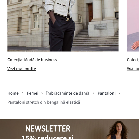
Colecț
Colecția: Modă de business
Vezi 
Vezi mai multe
Home
Femei
Îmbrăcăminte de damă
Pantaloni
Pantaloni stretch din bengalină elastică
NEWSLETTER
15% reducere și