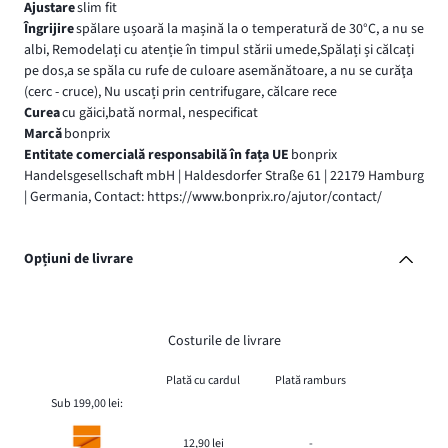
Ajustare
slim fit
Îngrijire
spălare ușoară la mașină la o temperatură de 30°C, a nu se
albi, Remodelați cu atenție în timpul stării umede,Spălați și călcați
pe dos,a se spăla cu rufe de culoare asemănătoare, a nu se curăţa
(cerc - cruce), Nu uscați prin centrifugare, călcare rece
Curea
cu găici,bată normal, nespecificat
Marcă
bonprix
Entitate comercială responsabilă în fața UE
bonprix
Handelsgesellschaft mbH | Haldesdorfer Straße 61 | 22179 Hamburg
| Germania, Contact: https://www.bonprix.ro/ajutor/contact/
Opțiuni de livrare
Costurile de livrare
Plată cu cardul
Plată ramburs
Sub 199,00 lei:
12,90 lei
-