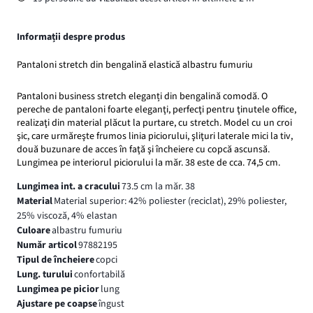
Informații despre produs
Pantaloni stretch din bengalină elastică albastru fumuriu
Pantaloni business stretch eleganți din bengalină comodă. O
pereche de pantaloni foarte eleganţi, perfecţi pentru ţinutele office,
realizaţi din material plăcut la purtare, cu stretch. Model cu un croi
şic, care urmăreşte frumos linia piciorului, şliţuri laterale mici la tiv,
două buzunare de acces în faţă şi încheiere cu copcă ascunsă.
Lungimea pe interiorul piciorului la măr. 38 este de cca. 74,5 cm.
Lungimea int. a cracului
73.5 cm la măr. 38
Material
Material superior: 42% poliester (reciclat), 29% poliester,
25% viscoză, 4% elastan
Culoare
albastru fumuriu
Număr articol
97882195
Tipul de încheiere
copci
Lung. turului
confortabilă
Lungimea pe picior
lung
Ajustare pe coapse
îngust