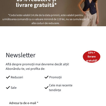
livrare gratuită*
*Codul este valabil 14 zile de la data primirii, este valabil pentru
următoarea comandă cu o valoare minimă de
119 lei
, nu se cumulează cu
alte coduri de reducere.
Newsletter
15% +
livrare
gratuită*
Află despre promoții mai devreme decât alții!
Abonându-te, vei profita de:
Reduceri
Promoții
Cele mai recente
Sale
tendințe
Adresa ta de e-mail *