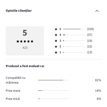
Opiniile clienților
5
5
(339)
Evaluare
4
(37)
5,
Evaluare
numărul
3
(19)
Evaluarea
4,
Evaluare
de
medie
numărul
2
(15)
3,
423
Evaluare
voturi
5
de
numărul
1
(13)
2,
Evaluare
339.
voturi
de
numărul
1,
37.
voturi
de
numărul
Produsul a fost evaluat ca:
19.
voturi
de
15.
voturi
Compatibil cu
13.
81%
mărimea
Prea mare
14%
Prea mică
6%