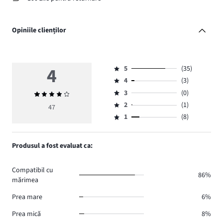
Opiniile clienților
4
5
(35)
Evaluare
4
(3)
5,
Evaluare
numărul
3
(0)
Evaluarea
4,
Evaluare
de
medie
numărul
2
(1)
3,
47
Evaluare
voturi
4
de
numărul
1
(8)
2,
Evaluare
35.
voturi
de
numărul
1,
3.
voturi
de
numărul
Produsul a fost evaluat ca:
0.
voturi
de
1.
voturi
Compatibil cu
8.
86%
mărimea
Prea mare
6%
Prea mică
8%