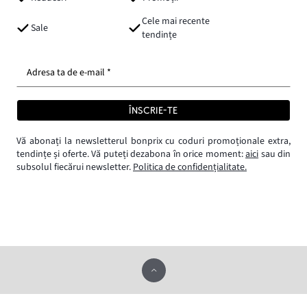
Cele mai recente
Sale
tendințe
Adresa ta de e-mail *
ÎNSCRIE-TE
Vă abonați la newsletterul bonprix cu coduri promoționale extra,
tendințe și oferte. Vă puteți dezabona în orice moment:
aici
sau din
subsolul fiecărui newsletter.
Politica de confidențialitate.