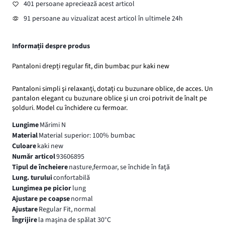
401 persoane apreciează acest articol
91 persoane au vizualizat acest articol în ultimele 24h
Informații despre produs
Pantaloni drepți regular fit, din bumbac pur kaki new
Pantaloni simpli şi relaxanţi, dotaţi cu buzunare oblice, de acces. Un
pantalon elegant cu buzunare oblice şi un croi potrivit de înalt pe
şolduri. Model cu închidere cu fermoar.
Lungime
Mărimi N
Material
Material superior: 100% bumbac
Culoare
kaki new
Număr articol
93606895
Tipul de încheiere
nasture,fermoar, se închide în faţă
Lung. turului
confortabilă
Lungimea pe picior
lung
Ajustare pe coapse
normal
Ajustare
Regular Fit, normal
Îngrijire
la maşina de spălat 30°C