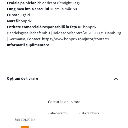
Croiala pe picior
Picior drept (Straight Leg)
Lungimea int. a cracului
81 cm la măr. 50
Curea
cu găici
Marcă
bonprix
Entitate comercială responsabilă în fața UE
bonprix
Handelsgesellschaft mbH | Haldesdorfer Straße 61 | 22179 Hamburg
| Germania, Contact: https://www.bonprix.ro/ajutor/contact/
Informaţii suplimentare
Opțiuni de livrare
Costurile de livrare
Plată cu cardul
Plată ramburs
Sub 199,00 lei: