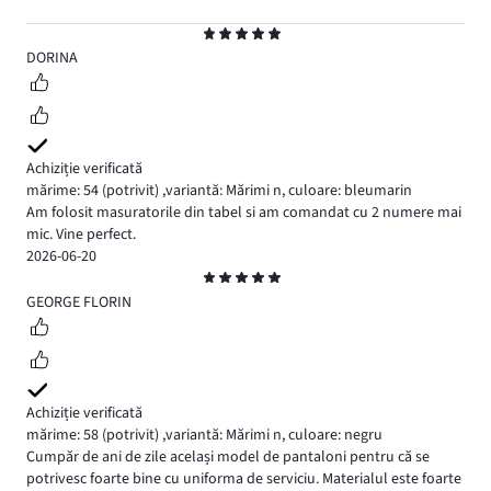
Evaluare
5
DORINA
Achiziție verificată
mărime: 54
(potrivit)
,
variantă: Mărimi n,
culoare: bleumarin
Am folosit masuratorile din tabel si am comandat cu 2 numere mai
mic. Vine perfect.
2026-06-20
Evaluare
5
GEORGE FLORIN
Achiziție verificată
mărime: 58
(potrivit)
,
variantă: Mărimi n,
culoare: negru
Cumpăr de ani de zile același model de pantaloni pentru că se
potrivesc foarte bine cu uniforma de serviciu. Materialul este foarte