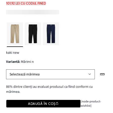
101,92 lei cu codul FINED
kaki new
variantă
:
Mărimi n
Selectează mărimea
86% dintre clienți au evaluat produsul ca fiind conform cu
mărimea.
[node-product-
ADAUGĂ ÎN COȘ
wishlist]