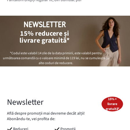
Pantaloni drepți regular fit, din bumbac pur
NEWSLETTER
15% reducere și
livrare gratuită*
*Codul este valabil 14 zile de la data primirii, este valabil pentru
următoarea comandă cu o valoare minimă de
119 lei
, nu se cumulează cu
alte coduri de reducere.
Newsletter
15% +
livrare
gratuită*
Află despre promoții mai devreme decât alții!
Abonându-te, vei profita de:
Reduceri
Promoții