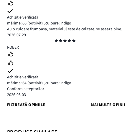
Achiziție verificată
mărime: 66
(potrivit)
,
culoare: indigo
Au o culoare frumoasa, materialul este de calitate, se aseaza bine.
2026-07-29
Evaluare
5
ROBERT
Achiziție verificată
mărime: 64
(potrivit)
,
culoare: indigo
Conform asteptarilor
2026-05-03
FILTREAZĂ OPINIILE
MAI MULTE OPINII