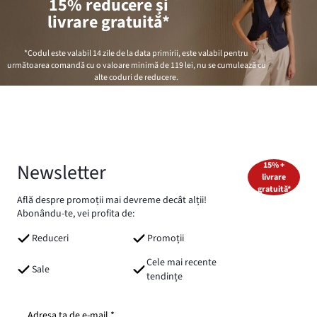
15% reducere și
livrare gratuită*
*Codul este valabil 14 zile de la data primirii, este valabil pentru
următoarea comandă cu o valoare minimă de
119 lei
, nu se cumulează cu
alte coduri de reducere.
Newsletter
15% +
livrare
gratuită*
Află despre promoții mai devreme decât alții!
Abonându-te, vei profita de:
Reduceri
Promoții
Cele mai recente
Sale
tendințe
Adresa ta de e-mail *