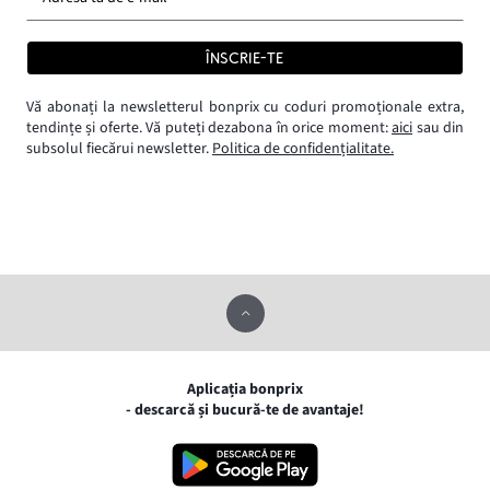
ÎNSCRIE-TE
Vă abonați la newsletterul bonprix cu coduri promoționale extra,
tendințe și oferte. Vă puteți dezabona în orice moment:
aici
sau din
subsolul fiecărui newsletter.
Politica de confidențialitate.
Aplicația bonprix
- descarcă și bucură-te de avantaje!