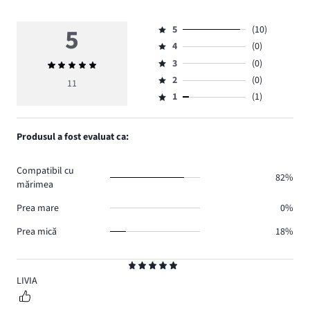
5
5
(10)
Evaluare
4
(0)
5,
Evaluare
numărul
3
(0)
Evaluarea
4,
Evaluare
de
medie
numărul
2
(0)
3,
11
Evaluare
voturi
5
de
numărul
1
(1)
2,
Evaluare
10.
voturi
de
numărul
1,
0.
voturi
de
numărul
Produsul a fost evaluat ca:
0.
voturi
de
0.
voturi
Compatibil cu
1.
82%
mărimea
Prea mare
0%
Prea mică
18%
Evaluare
5
LIVIA