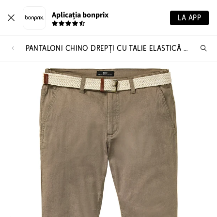
Aplicația bonprix
LA APP
PANTALONI CHINO DREPȚI CU TALIE ELASTICĂ ȘI CUREA, REGULAR FIT
Ca
pr