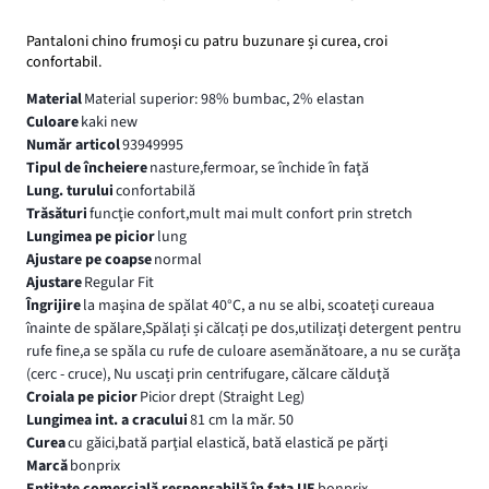
Pantaloni chino frumoși cu patru buzunare și curea, croi
confortabil.
Material
Material superior: 98% bumbac, 2% elastan
Culoare
kaki new
Număr articol
93949995
Tipul de încheiere
nasture,fermoar, se închide în faţă
Lung. turului
confortabilă
Trăsături
funcţie confort,mult mai mult confort prin stretch
Lungimea pe picior
lung
Ajustare pe coapse
normal
Ajustare
Regular Fit
Îngrijire
la maşina de spălat 40°C, a nu se albi, scoateţi cureaua
înainte de spălare,Spălați și călcați pe dos,utilizaţi detergent pentru
rufe fine,a se spăla cu rufe de culoare asemănătoare, a nu se curăţa
(cerc - cruce), Nu uscați prin centrifugare, călcare călduţă
Croiala pe picior
Picior drept (Straight Leg)
Lungimea int. a cracului
81 cm la măr. 50
Curea
cu găici,bată parţial elastică, bată elastică pe părţi
Marcă
bonprix
Entitate comercială responsabilă în fața UE
bonprix