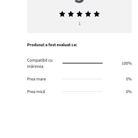
Evaluarea
medie
1
5
Produsul a fost evaluat ca:
Compatibil cu
100%
mărimea
Prea mare
0%
Prea mică
0%