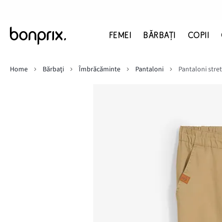
FEMEI
BĂRBAŢI
COPII
Home
Bărbaţi
Îmbrăcăminte
Pantaloni
Pantaloni stretc