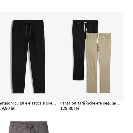
Pantaloni cu talie elastică și șiret Relaxed Fit Stretch, Straight
Pantaloni fără încheiere Regular Fit, Straight, cu stretch (set/2 buc.)
69,90 lei
129,80 lei