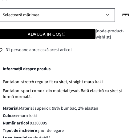
Selectează mărimea
[node-product-
ADAUGĂ ÎN COȘ
wishlist]
31 persoane apreciează acest articol
Informații despre produs
Pantaloni stretch regular fit cu șiret, straight maro-kaki
Pantaloni sport comozi din material țesut. Bată elastică cu șiret și
formă normală.
Material
Material superior: 98% bumbac, 2% elastan
Culoare
maro-kaki
Număr articol
93300095
Tipul de încheiere
şnur de legare
Lung. turului
confortabilă