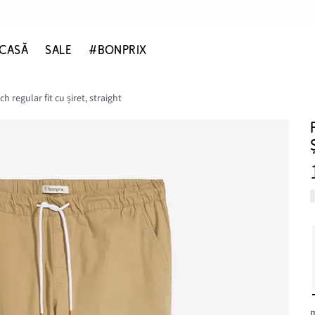
CASĂ
SALE
#BONPRIX
h regular fit cu șiret, straight
m