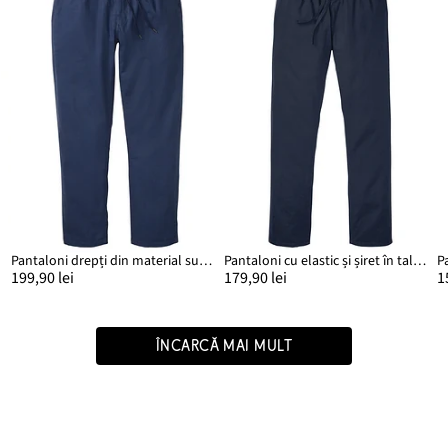
Pantaloni drepți din material subțire cu in, cu elastic și șiret în talie, Relaxed Fit, Straight
Pantaloni cu elastic și șiret în talie Regular Fit, drepți cu in
199,90 lei
179,90 lei
1
ÎNCARCĂ MAI MULT