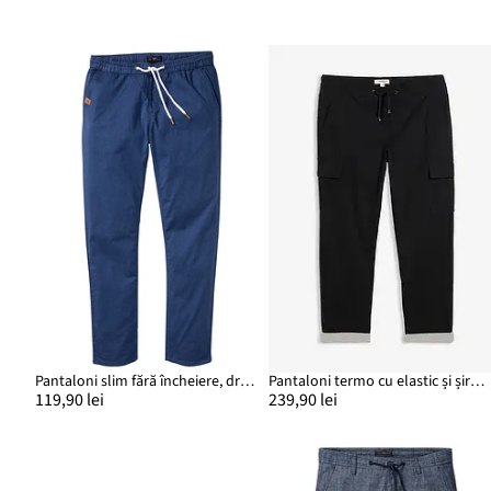
Pantaloni slim fără încheiere, drepți
Pantaloni termo cu elastic și șiret în talie, tapered, Relaxed Fit
119,90 lei
239,90 lei