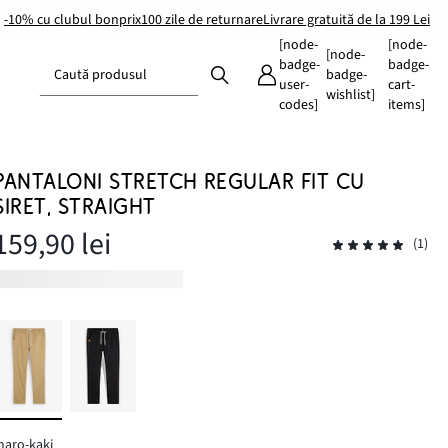
-10% cu clubul bonprix
100 zile de returnare
Livrare gratuită de la 199 Lei
[node-
[node-
[node-
badge-
badge-
Caută produsul
badge-
user-
cart-
wishlist]
codes]
items]
PANTALONI STRETCH REGULAR FIT CU
ȘIRET, STRAIGHT
159,90 lei
(1)
aro-kaki