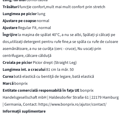
Trăsături
funcţie confort,mult mai mult confort prin stretch
Lungimea pe picior
lung
Ajustare pe coapse
normal
Ajustare
Regular Fit, normal
Îngrijire
la maşina de spălat 40°C, a nu se albi, Spălați și călcați pe
dos,utilizaţi detergent pentru rufe fine,a se spăla cu rufe de culoare
asemănătoare, a nu se curăţa (cerc - cruce), Nu uscați prin
centrifugare, călcare călduţă
Croiala pe picior
Picior drept (Straight Leg)
Lungimea int. a cracului
81 cm la măr. 50
Curea
bată elastică cu bentiţă de legare, bată elastică
Marcă
bonprix
Entitate comercială responsabilă în fața UE
bonprix
Handelsgesellschaft mbH | Haldesdorfer Straße 61 | 22179 Hamburg
| Germania, Contact: https://www.bonprix.ro/ajutor/contact/
Informaţii suplimentare