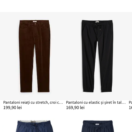
Pantaloni reiați cu stretch, croi confortabil, slim fit
Pantaloni cu elastic și șiret în talie Relaxed Fit, Straight
199,90 lei
169,90 lei
1