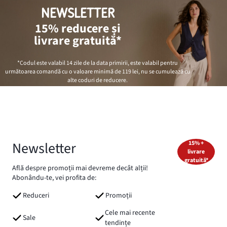
NEWSLETTER
15% reducere și
livrare gratuită*
*Codul este valabil 14 zile de la data primirii, este valabil pentru
următoarea comandă cu o valoare minimă de
119 lei
, nu se cumulează cu
alte coduri de reducere.
Newsletter
15% +
livrare
gratuită*
Află despre promoții mai devreme decât alții!
Abonându-te, vei profita de:
Reduceri
Promoții
Cele mai recente
Sale
tendințe