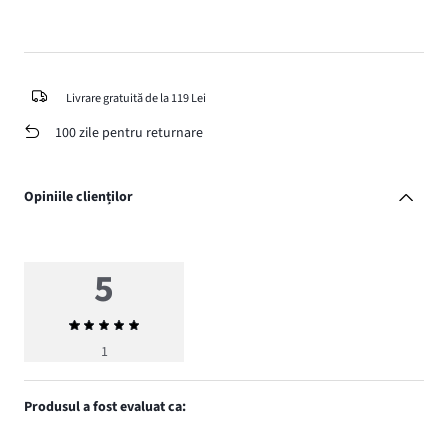
Livrare gratuită de la 119 Lei
100 zile pentru returnare
Opiniile clienților
5
Evaluarea
medie
1
5
Produsul a fost evaluat ca: