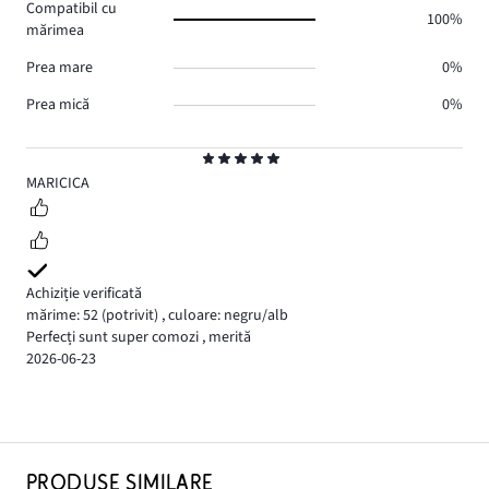
Compatibil cu
100%
mărimea
Prea mare
0%
Prea mică
0%
Evaluare
5
MARICICA
Achiziție verificată
mărime: 52
(potrivit)
,
culoare: negru/alb
Perfecți sunt super comozi , merită
2026-06-23
PRODUSE SIMILARE