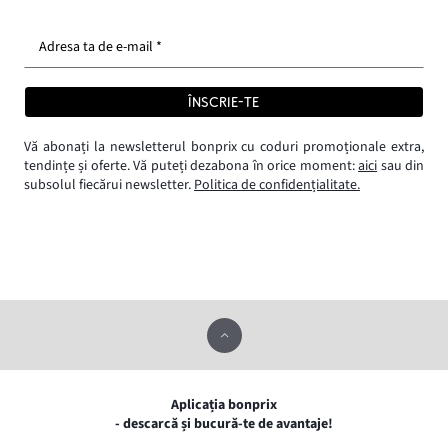
Adresa ta de e-mail *
ÎNSCRIE-TE
Vă abonați la newsletterul bonprix cu coduri promoționale extra,
tendințe și oferte. Vă puteți dezabona în orice moment:
aici
sau din
subsolul fiecărui newsletter.
Politica de confidențialitate.
Aplicația bonprix
- descarcă și bucură-te de avantaje!