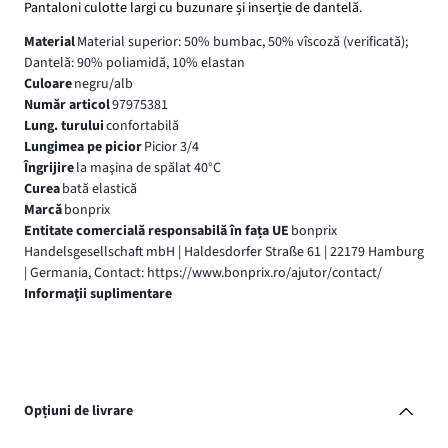
Pantaloni culotte largi cu buzunare și inserție de dantelă.
Material
Material superior: 50% bumbac, 50% vîscoză (verificată);
Dantelă: 90% poliamidă, 10% elastan
Culoare
negru/alb
Număr articol
97975381
Lung. turului
confortabilă
Lungimea pe picior
Picior 3/4
Îngrijire
la maşina de spălat 40°C
Curea
bată elastică
Marcă
bonprix
Entitate comercială responsabilă în fața UE
bonprix
Handelsgesellschaft mbH | Haldesdorfer Straße 61 | 22179 Hamburg
| Germania, Contact: https://www.bonprix.ro/ajutor/contact/
Informaţii suplimentare
Opțiuni de livrare