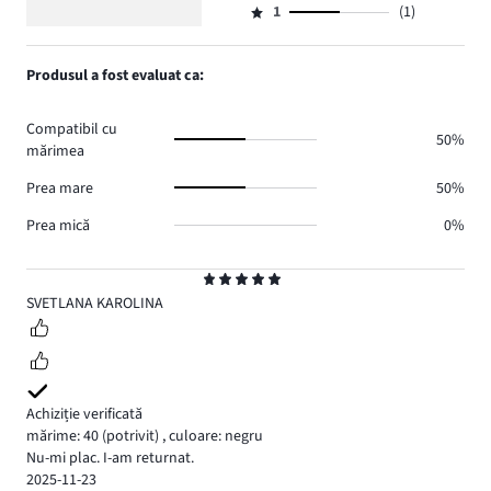
voturi
3
de
numărul
1
(1)
2,
Evaluare
1.
voturi
de
numărul
1,
0.
voturi
de
numărul
Produsul a fost evaluat ca:
0.
voturi
de
0.
voturi
Compatibil cu
1.
50%
mărimea
Prea mare
50%
Prea mică
0%
Evaluare
5
SVETLANA KAROLINA
Achiziție verificată
mărime: 40
(potrivit)
,
culoare: negru
Nu-mi plac. I-am returnat.
2025-11-23