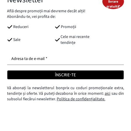
livrare
gratuită*
Află despre promoții mai devreme decât alții!
Abonându-te, vei profita de:
Reduceri
Promoții
Cele mai recente
Sale
tendințe
Adresa ta de e-mail *
ÎNSCRIE-TE
Vă abonați la newsletterul bonprix cu coduri promoționale extra,
tendințe și oferte. Vă puteți dezabona în orice moment:
aici
sau din
subsolul fiecărui newsletter.
Politica de confidențialitate.