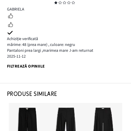
Evaluare
1
GABRIELA
Achiziție verificată
mărime: 48
(prea mare)
,
culoare: negru
Pantaloni prea largi ,marimea mare .I-am returnat
2025-11-12
FILTREAZĂ OPINIILE
PRODUSE SIMILARE