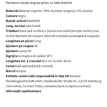
Pantaloni ripsați largi pe picior, cu talie elastică.
Material
Material superior: 95% bumbac (organic), 5% elastan
Culoare
negru
Număr articol
94448595
Lung. turului
talie înaltă
Trăsături
bata lată conferă o ţinută mai sveltă,funcţie confort,mai
multă libertate de mişcare datorită inserţiilo,avantajează coapsele
Lungimea pe picior
lung
Ajustare pe coapse
lat
Ajustare
Loose Fit
Îngrijire
la maşina de spălat 30°C
Lungimea int. a cracului
80.5 cm la măr. 40/42
Curea
bată aplicată,bată comodă
Marcă
bonprix
Entitate comercială responsabilă în fața UE
bonprix
Handelsgesellschaft mbH | Haldesdorfer Straße 61 | 22179 Hamburg
| Germania, Contact: https://www.bonprix.ro/ajutor/contact/
Informaţii suplimentare