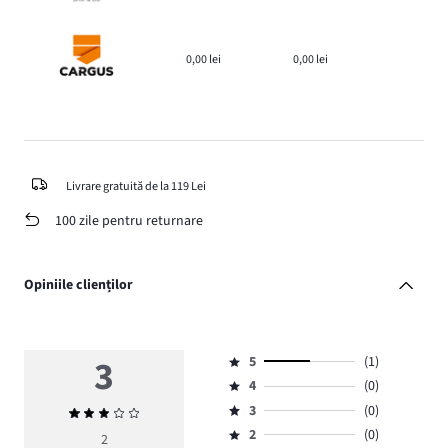
0,00 lei
0,00 lei
Livrare gratuită de la 119 Lei
100 zile pentru returnare
Opiniile clienților
3
5
(1)
Evaluare
4
(0)
5,
Evaluare
numărul
3
(0)
Evaluarea
4,
Evaluare
de
medie
numărul
2
(0)
3,
2
Evaluare