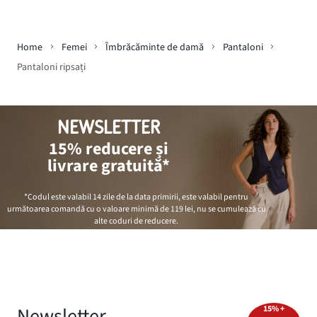
Home
Femei
Îmbrăcăminte de damă
Pantaloni
Pantaloni ripsați
NEWSLETTER
15% reducere și
livrare gratuită*
*Codul este valabil 14 zile de la data primirii, este valabil pentru
următoarea comandă cu o valoare minimă de
119 lei
, nu se cumulează cu
alte coduri de reducere.
Newsletter
15% +