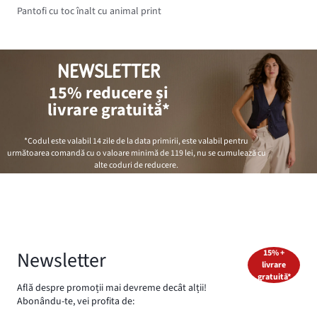
Pantofi cu toc înalt cu animal print
NEWSLETTER
15% reducere și
livrare gratuită*
*Codul este valabil 14 zile de la data primirii, este valabil pentru
următoarea comandă cu o valoare minimă de
119 lei
, nu se cumulează cu
alte coduri de reducere.
Newsletter
15% +
livrare
gratuită*
Află despre promoții mai devreme decât alții!
Abonându-te, vei profita de: