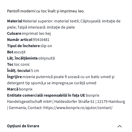
Pantofi moderni cu toc înalt și imprimeu leo.
Material
Material superior: material textil; Căptuşeală: imitaţie de
piele; Talpă interioară: imitaţie de piele
Culoare
imprimat leo bej
Număr articol
95416481
Tipul de încheiere
slip on
Bot
ascuţit
Lăț. încălțăminte
obișnuită
Toc
toc conic
Înălț. tocului
5 cm
Îngrijire
mizeria puternică poate fi scoasă cu un batic umed şi
detergent tip spumă,a se impregna,se curăță umed
Marcă
bonprix
Entitate comercială responsabilă în fața UE
bonprix
Handelsgesellschaft mbH | Haldesdorfer Straße 61 | 22179 Hamburg
| Germania, Contact: https://www.bonprix.ro/ajutor/contact/
Opțiuni de livrare