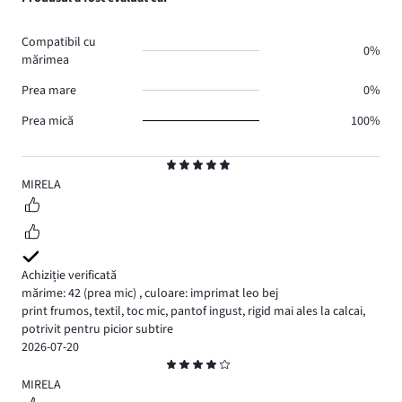
0.
voturi
de
0.
voturi
Compatibil cu
0.
0%
mărimea
Prea mare
0%
Prea mică
100%
Evaluare
5
MIRELA
Achiziție verificată
mărime: 42
(prea mic)
,
culoare: imprimat leo bej
print frumos, textil, toc mic, pantof ingust, rigid mai ales la calcai,
potrivit pentru picior subtire
2026-07-20
Evaluare
4
MIRELA