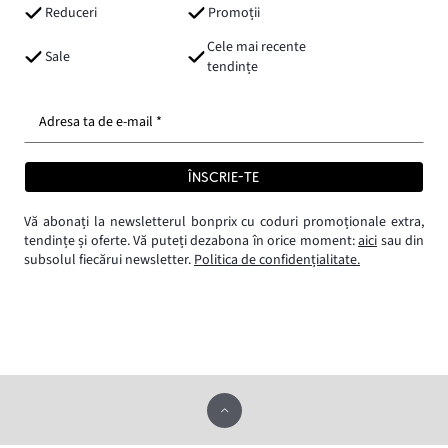
Reduceri
Promoții
Cele mai recente
Sale
tendințe
Adresa ta de e-mail *
ÎNSCRIE-TE
Vă abonați la newsletterul bonprix cu coduri promoționale extra,
tendințe și oferte. Vă puteți dezabona în orice moment:
aici
sau din
subsolul fiecărui newsletter.
Politica de confidențialitate.