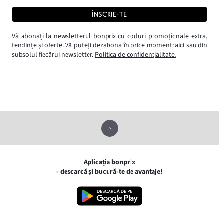
ÎNSCRIE-TE
Vă abonați la newsletterul bonprix cu coduri promoționale extra,
tendințe și oferte. Vă puteți dezabona în orice moment:
aici
sau din
subsolul fiecărui newsletter.
Politica de confidențialitate.
Aplicația bonprix
- descarcă și bucură-te de avantaje!