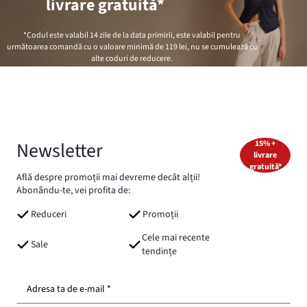
livrare gratuită*
*Codul este valabil 14 zile de la data primirii, este valabil pentru
următoarea comandă cu o valoare minimă de
119 lei
, nu se cumulează cu
alte coduri de reducere.
Newsletter
15% +
livrare
gratuită*
Află despre promoții mai devreme decât alții!
Abonându-te, vei profita de:
Reduceri
Promoții
Cele mai recente
Sale
tendințe
Adresa ta de e-mail *