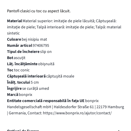
Pantofi clasici cu toc cu aspect lăcuit.
Material
Material superior: imitaţie de piele lăcuită; Căptuşeală:
imitaţie de piele; Talpă interioară: imitaţie de piele; Talpă: material
sintetic
Culoare
bej nisipiu mat
Număr articol
97406795
Tipul de încheiere
slip on
Bot
ascuţit
Lăț. încălțăminte
obișnuită
Toc
toc conic
Căptușeală interioară
căptuşită moale
Înălț. tocului
5 cm
Îngrijire
se curăță umed
Marcă
bonprix
Entitate comercială responsabilă în fața UE
bonprix
Handelsgesellschaft mbH | Haldesdorfer Straße 61 | 22179 Hamburg
| Germania, Contact: https://www.bonprix.ro/ajutor/contact/