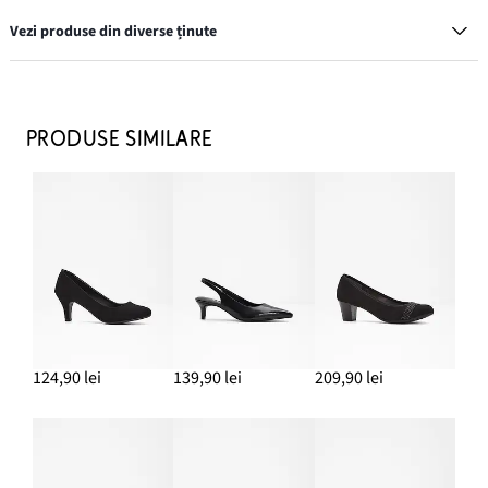
Vezi produse din diverse ținute
Bermude din imitație de piele
109,90 lei
PRODUSE SIMILARE
ADAUGĂ ÎN COȘ
Geantă shopper
99,90 lei
ADAUGĂ ÎN COȘ
Pulover din tricot fin, cu mâneci balon
122,90 lei
124,90 lei
139,90 lei
209,90 lei
ADAUGĂ ÎN COȘ
Cercei creolen
54,90 lei