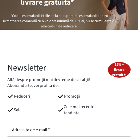
livrare gratuită*
*Codul este valabil 14 zile de la data primirii, este valabil pentru
următoarea comandă cu o valoare minimă de
119 lei
, nu se cumulează cu
alte coduri de reducere.
Newsletter
15% +
livrare
gratuită*
Află despre promoții mai devreme decât alții!
Abonându-te, vei profita de:
Reduceri
Promoții
Cele mai recente
Sale
tendințe
Adresa ta de e-mail *