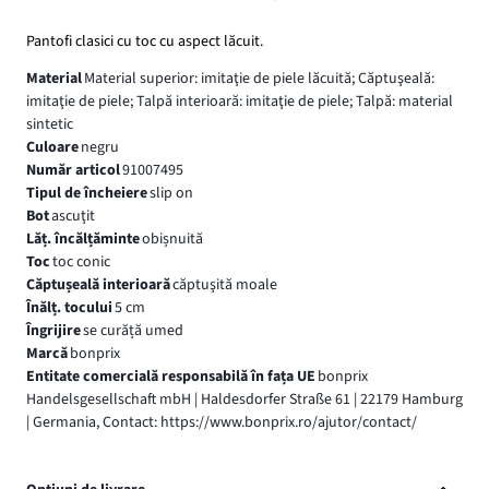
Pantofi clasici cu toc cu aspect lăcuit.
Material
Material superior: imitaţie de piele lăcuită; Căptuşeală:
imitaţie de piele; Talpă interioară: imitaţie de piele; Talpă: material
sintetic
Culoare
negru
Număr articol
91007495
Tipul de încheiere
slip on
Bot
ascuţit
Lăț. încălțăminte
obișnuită
Toc
toc conic
Căptușeală interioară
căptuşită moale
Înălț. tocului
5 cm
Îngrijire
se curăță umed
Marcă
bonprix
Entitate comercială responsabilă în fața UE
bonprix
Handelsgesellschaft mbH | Haldesdorfer Straße 61 | 22179 Hamburg
| Germania, Contact: https://www.bonprix.ro/ajutor/contact/