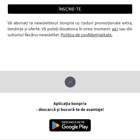
ÎNSCRIE-TE
Vă abonați la newsletterul bonprix cu coduri promoționale extra,
tendințe și oferte. Vă puteți dezabona în orice moment:
aici
sau din
subsolul fiecărui newsletter.
Politica de confidențialitate.
Aplicația bonprix
- descarcă și bucură-te de avantaje!