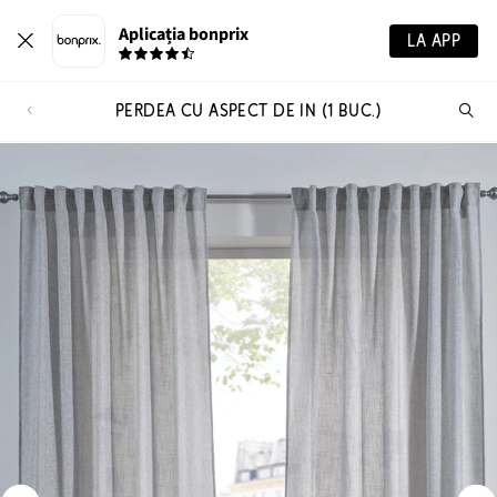
Aplicația bonprix
LA APP
PERDEA CU ASPECT DE IN (1 BUC.)
Ca
pr