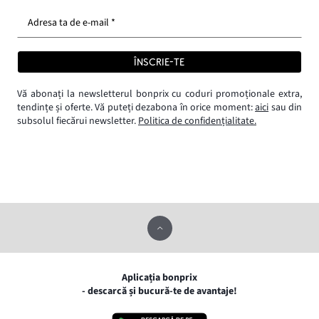
Adresa ta de e-mail *
ÎNSCRIE-TE
Vă abonați la newsletterul bonprix cu coduri promoționale extra,
tendințe și oferte. Vă puteți dezabona în orice moment:
aici
sau din
subsolul fiecărui newsletter.
Politica de confidențialitate.
Aplicația bonprix
- descarcă și bucură-te de avantaje!