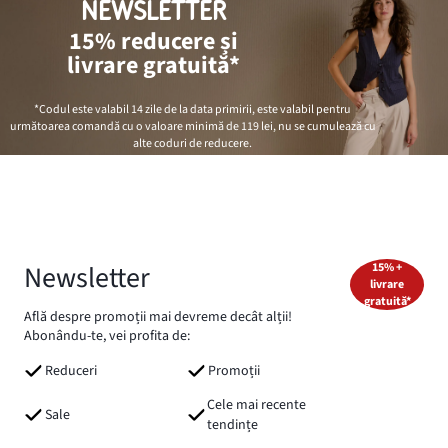
NEWSLETTER
15% reducere și
livrare gratuită*
*Codul este valabil 14 zile de la data primirii, este valabil pentru
următoarea comandă cu o valoare minimă de
119 lei
, nu se cumulează cu
alte coduri de reducere.
Newsletter
15% +
livrare
gratuită*
Află despre promoții mai devreme decât alții!
Abonându-te, vei profita de:
Reduceri
Promoții
Cele mai recente
Sale
tendințe