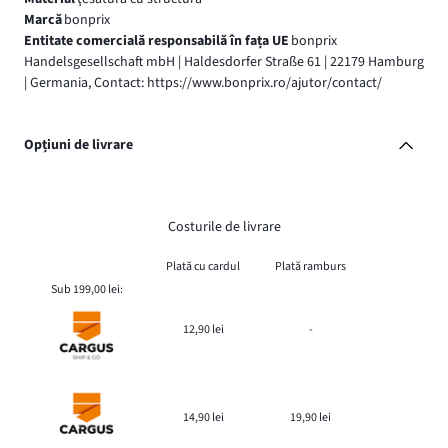
Marcă
bonprix
Entitate comercială responsabilă în fața UE
bonprix
Handelsgesellschaft mbH | Haldesdorfer Straße 61 | 22179 Hamburg
| Germania, Contact: https://www.bonprix.ro/ajutor/contact/
Opțiuni de livrare
Costurile de livrare
Plată cu cardul
Plată ramburs
Sub 199,00 lei:
12,90 lei
-
14,90 lei
19,90 lei