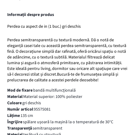
Informații despre produs
Perdea cu aspect de in (1 buc.) gri deschis
Perdea semitransparentă cu textură modernă. Dă o notă de
eleganță casei tale cu această perdea semitransparentă, cu textură
fină. O decorațiune simplă dar rafinată, oferă oricărui spațiu o notă
de adâncime, cu o textură subtilă. Materialul filtrează delicat
lumina și asgură o atmosferă primitoare, cu păstrarea intimității.
Este ideală pentru living, dormitor sau oricare alt spațiupe care vrei
să-l decorezi stilat și discret.Bucură-te de frumusețea simplă și
prelucrarea de calitate a acestei perdele deosebite!
Mod de fixare
bandă multifuncţională
Material
Material superior: 100% poliester
Culoare
gri deschis
Număr articol
95575081
Lățime
135 cm
Îngrijire
spălare ușoară la mașină la o temperatură de 30°C
Transparență
semitransparent
Material
ţesătură cu structură