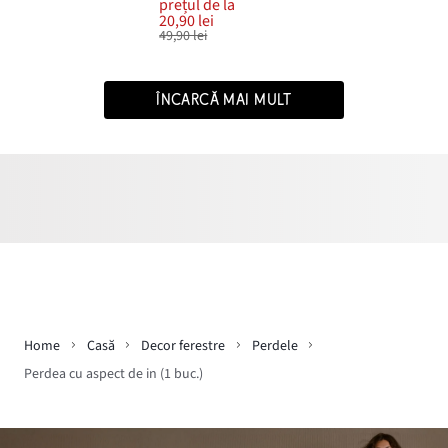
prețul de la
20,90 lei
49,90 lei
ÎNCARCĂ MAI MULT
Home
Casă
Decor ferestre
Perdele
Perdea cu aspect de in (1 buc.)