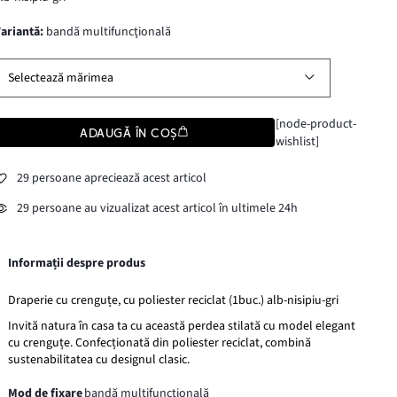
variantă
:
bandă multifuncţională
Selectează mărimea
[node-product-
ADAUGĂ ÎN COȘ
wishlist]
29 persoane apreciează acest articol
29 persoane au vizualizat acest articol în ultimele 24h
Informații despre produs
Draperie cu crenguțe, cu poliester reciclat (1buc.) alb-nisipiu-gri
Invită natura în casa ta cu această perdea stilată cu model elegant
cu crenguțe. Confecționată din poliester reciclat, combină
sustenabilitatea cu designul clasic.
Mod de fixare
bandă multifuncţională