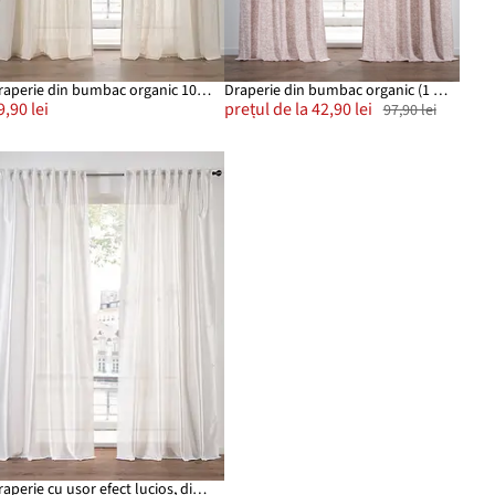
Draperie din bumbac organic 100% (1 buc.)
Draperie din bumbac organic (1 buc.)
9,90 lei
prețul de la 42,90 lei
97,90 lei
Draperie cu ușor efect lucios, disponibilă și la lungime extra (1 buc.)