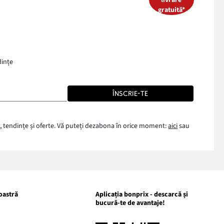
livrare
gratuită*
dințe
ÎNSCRIE-TE
, tendințe și oferte. Vă puteți dezabona în orice moment:
aici
sau
oastră
Aplicația bonprix - descarcă și
bucură-te de avantaje!
nk-