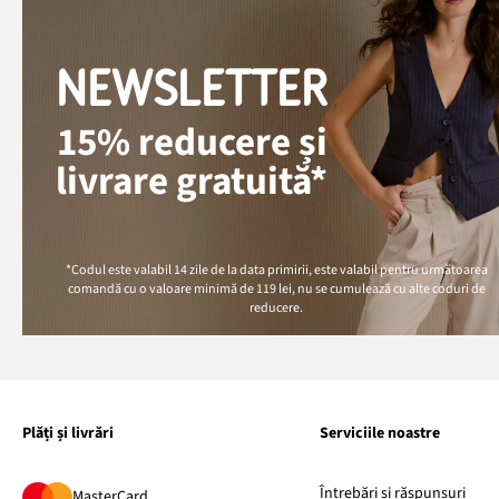
NEWSLETTER
15% reducere și
livrare gratuită*
*Codul este valabil 14 zile de la data primirii, este valabil pentru următoarea
comandă cu o valoare minimă de
119 lei
, nu se cumulează cu alte coduri de
reducere.
Plăți și livrări
Serviciile noastre
Întrebări și răspunsuri
MasterCard