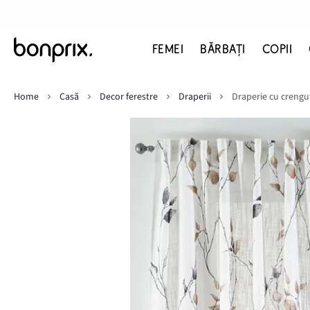
FEMEI
BĂRBAŢI
COPII
Home
Casă
Decor ferestre
Draperii
Draperie cu crenguț