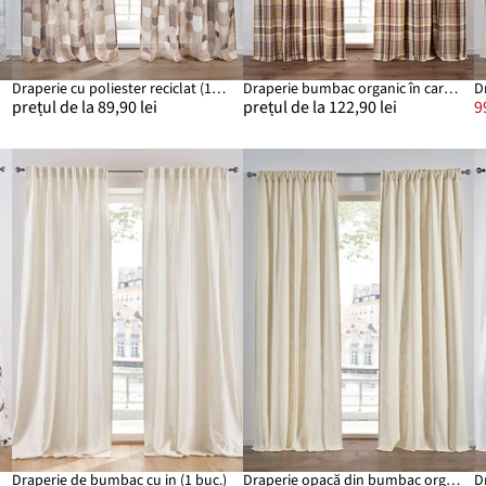
.)
Draperie cu poliester reciclat (1buc.)
Draperie bumbac organic în carouri (1 buc.)
prețul de la 89,90 lei
prețul de la 122,90 lei
9
Draperie de bumbac cu in (1 buc.)
Draperie opacă din bumbac organic cu dungi țesute (1 buc.)