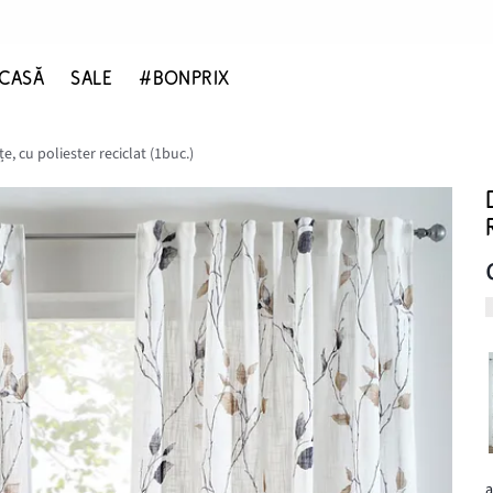
CASĂ
SALE
#BONPRIX
e, cu poliester reciclat (1buc.)
a