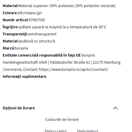
Material
Material superior: 50% poliester, 50% poliester (reciclat)
Culoare
alb/nisipiu/gri
Număr articol
97087595
Îngrijire
spălare ușoară la mașină la o temperatură de 30°C
Transparență
semitransparent
Material
ţesătură cu structură
Marcă
bonprix
Entitate comercială responsabilă în fața UE
bonprix
Handelsgesellschaft mbH | Haldesdorfer Straße 61 | 22179 Hamburg
| Germania, Contact: https://www.bonprix.ro/ajutor/contact/
Informaţii suplimentare
Opțiuni de livrare
Costurile de livrare
Plată cu cardul
Plată ramburs