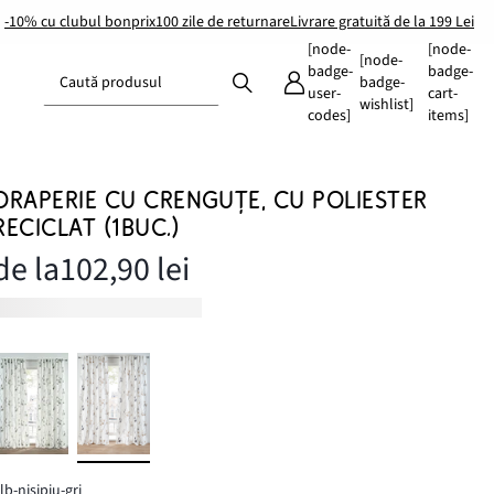
-10% cu clubul bonprix
100 zile de returnare
Livrare gratuită de la 199 Lei
[node-
[node-
[node-
badge-
badge-
Caută produsul
badge-
user-
cart-
wishlist]
codes]
items]
DRAPERIE CU CRENGUȚE, CU POLIESTER
RECICLAT (1BUC.)
de la
102,90 lei
lb-nisipiu-gri