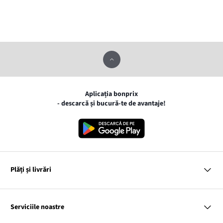
Aplicația bonprix
- descarcă și bucură-te de avantaje!
Plăți și livrări
MasterCard
VISA
Serviciile noastre
Gpay