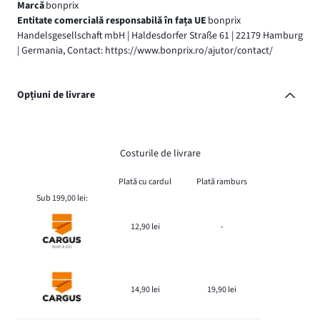
Marcă
bonprix
Entitate comercială responsabilă în fața UE
bonprix
Handelsgesellschaft mbH | Haldesdorfer Straße 61 | 22179 Hamburg
| Germania, Contact: https://www.bonprix.ro/ajutor/contact/
Opțiuni de livrare
Costurile de livrare
Plată cu cardul
Plată ramburs
Sub 199,00 lei:
12,90 lei
-
14,90 lei
19,90 lei