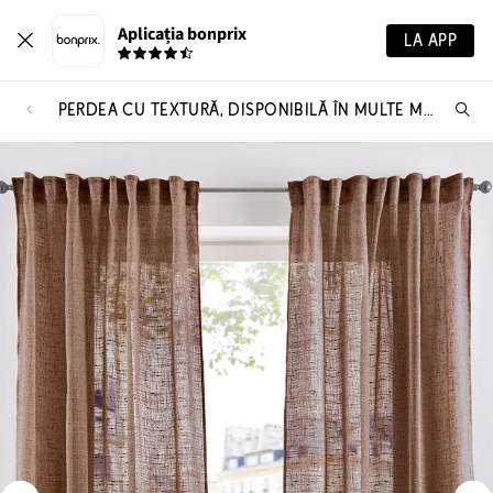
Aplicația bonprix
LA APP
PERDEA CU TEXTURĂ, DISPONIBILĂ ÎN MULTE MĂRIMI (1 BUC.)
Ca
pr