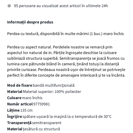
95 persoane au vizualizat acest articol în ultimele 24h
Informații despre produs
Perdea cu textură, disponibilă în multe mărimi (1 buc.) maro închis
Perdea cu aspect natural. Perdelele noastre se remarcă prin
aspectul lor natural de in. Părțile îngroșate deschise la culoare
subliniază structura superbă. Semitransparența se joacă frumos cu
lumina care pătrunde blând în cameră, ținând totuși la distanță
privirile curioase. Perdeaua noastră ușor de întreținut se potrivește
perfect în diferite concepte de amenajare interioară și te va încânta.
Mod de fixare
bandă multifuncţională
Material
Material superior: 100% poliester
Culoare
maro închis
Număr articol
97759981
Lățime
135 cm
Îngrijire
spălare ușoară la mașină la o temperatură de 30°C
Transparență
semitransparent
Material
ţesătură cu structură