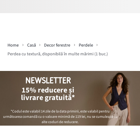
Home
Casă
Decor ferestre
Perdele
Perdea cu textură, disponibilă în multe mărimi (1 buc.)
NEWSLETTER
15% reducere și
livrare gratuită*
*Codul este valabil 14 zile de la data primirii, este valabil pentru
următoarea comandă cu o valoare minimă de
119 lei
, nu se cumulează cu
alte coduri de reducere.