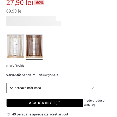
27,90 lei
-60%
69,90 lei
maro închis
variantă
:
bandă multifuncţională
Selectează mărimea
[node-product-
ADAUGĂ ÎN COȘ
wishlist]
49 persoane apreciează acest articol