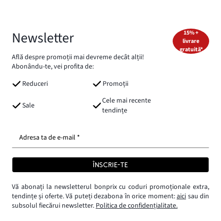
Newsletter
15% +
livrare
gratuită*
Află despre promoții mai devreme decât alții!
Abonându-te, vei profita de:
Reduceri
Promoții
Cele mai recente
Sale
tendințe
Adresa ta de e-mail *
ÎNSCRIE-TE
Vă abonați la newsletterul bonprix cu coduri promoționale extra,
tendințe și oferte. Vă puteți dezabona în orice moment:
aici
sau din
subsolul fiecărui newsletter.
Politica de confidențialitate.