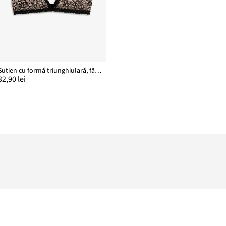
Sutien cu formă triunghiulară, fără armătură, din mesh cu imprimeu
32,90 lei