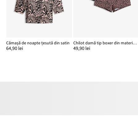
Cămașă de noapte țesută din satin
Chilot damă tip boxer din material lucios cu microfibră (set/4 buc.)
64,90 lei
49,90 lei