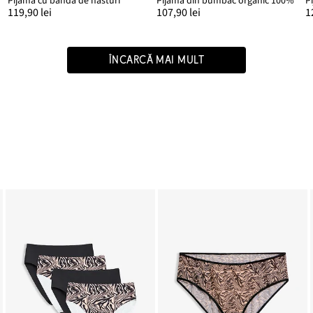
Pijama cu bandă de nasturi
Pijama din bumbac organic 100%
P
119,90 lei
107,90 lei
1
ÎNCARCĂ MAI MULT