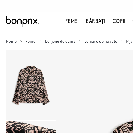
FEMEI
BĂRBAŢI
COPII
Home
Femei
Lenjerie de damă
Lenjerie de noapte
Pija