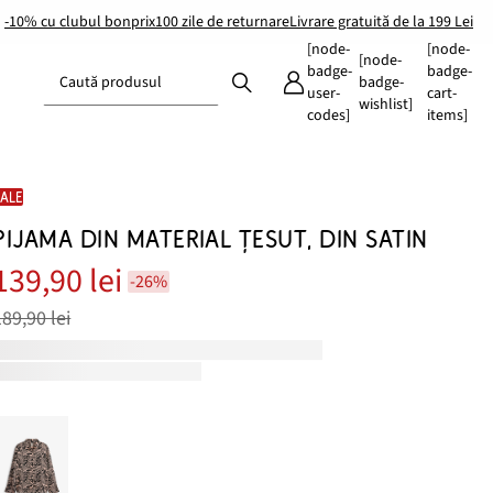
-10% cu clubul bonprix
100 zile de returnare
Livrare gratuită de la 199 Lei
[node-
[node-
[node-
badge-
badge-
Caută produsul
badge-
user-
cart-
wishlist]
codes]
items]
SALE
PIJAMA DIN MATERIAL ȚESUT, DIN SATIN
139,90 lei
-26%
189,90 lei