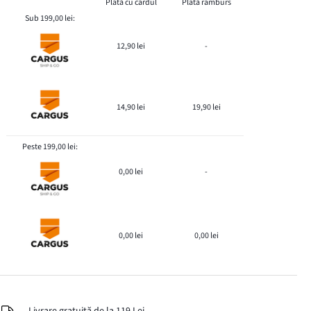
Plată cu cardul
Plată ramburs
Sub 199,00 lei:
12,90 lei
-
14,90 lei
19,90 lei
Peste 199,00 lei:
0,00 lei
-
0,00 lei
0,00 lei