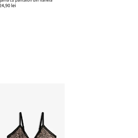
ijama cu pantalon din flanelă
24,90 lei