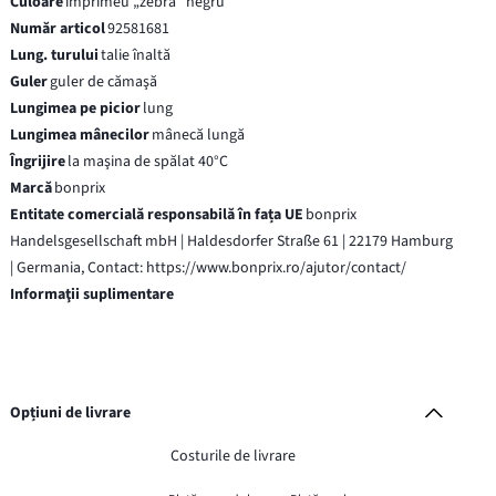
Culoare
imprimeu „zebră“ negru
Număr articol
92581681
Lung. turului
talie înaltă
Guler
guler de cămaşă
Lungimea pe picior
lung
Lungimea mânecilor
mânecă lungă
Îngrijire
la maşina de spălat 40°C
Marcă
bonprix
Entitate comercială responsabilă în fața UE
bonprix
Handelsgesellschaft mbH | Haldesdorfer Straße 61 | 22179 Hamburg
| Germania, Contact: https://www.bonprix.ro/ajutor/contact/
Informaţii suplimentare
Opțiuni de livrare
Costurile de livrare