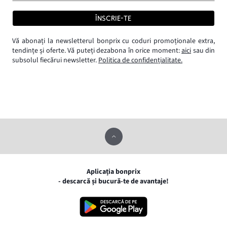
ÎNSCRIE-TE
Vă abonați la newsletterul bonprix cu coduri promoționale extra,
tendințe și oferte. Vă puteți dezabona în orice moment:
aici
sau din
subsolul fiecărui newsletter.
Politica de confidențialitate.
Aplicația bonprix
- descarcă și bucură-te de avantaje!