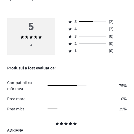
5
5
(2)
Evaluare
4
(2)
5,
Evaluare
numărul
3
(0)
Evaluarea
4,
Evaluare
de
medie
numărul
2
(0)
3,
4
Evaluare
voturi
5
de
numărul
1
(0)
2,
Evaluare
2.
voturi
de
numărul
1,
2.
voturi
de
numărul
Produsul a fost evaluat ca:
0.
voturi
de
0.
voturi
Compatibil cu
0.
75%
mărimea
Prea mare
0%
Prea mică
25%
Evaluare
5
ADRIANA