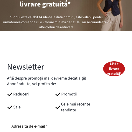
livrare gratuită*
*Codul este valabil 14 zile de la data primirii, este valabil pentru
următoarea comandă cu o valoare minimă de
119 lei
, nu se cumulează cu
alte coduri de reducere.
Newsletter
15% +
livrare
gratuită*
Află despre promoții mai devreme decât alții!
Abonându-te, vei profita de:
Reduceri
Promoții
Cele mai recente
Sale
tendințe
Adresa ta de e-mail *