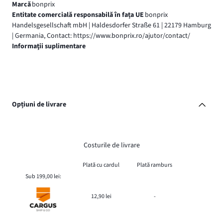
Marcă
bonprix
Entitate comercială responsabilă în fața UE
bonprix
Handelsgesellschaft mbH | Haldesdorfer Straße 61 | 22179 Hamburg
| Germania, Contact: https://www.bonprix.ro/ajutor/contact/
Informaţii suplimentare
Opțiuni de livrare
Costurile de livrare
Plată cu cardul
Plată ramburs
Sub 199,00 lei:
12,90 lei
-