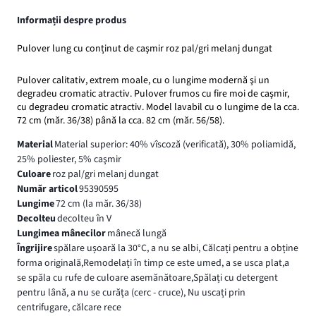
Informații despre produs
Pulover lung cu conținut de caşmir roz pal/gri melanj dungat
Pulover calitativ, extrem moale, cu o lungime modernă şi un
degradeu cromatic atractiv. Pulover frumos cu fire moi de caşmir,
cu degradeu cromatic atractiv. Model lavabil cu o lungime de la cca.
72 cm (măr. 36/38) până la cca. 82 cm (măr. 56/58).
Material
Material superior: 40% vîscoză (verificată), 30% poliamidă,
25% poliester, 5% caşmir
Culoare
roz pal/gri melanj dungat
Număr articol
95390595
Lungime
72 cm (la măr. 36/38)
Decolteu
decolteu în V
Lungimea mânecilor
mânecă lungă
Îngrijire
spălare ușoară la 30°C, a nu se albi, Călcați pentru a obține
forma originală,Remodelați în timp ce este umed, a se usca plat,a
se spăla cu rufe de culoare asemănătoare,Spălați cu detergent
pentru lână, a nu se curăţa (cerc - cruce), Nu uscați prin
centrifugare, călcare rece