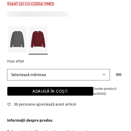
104,47 lei cu codul FINED
roșu arțar
Selectează mărimea
[node-product-
ADAUGĂ ÎN COȘ
wishlist]
38 persoane apreciează acest articol
Informații despre produs