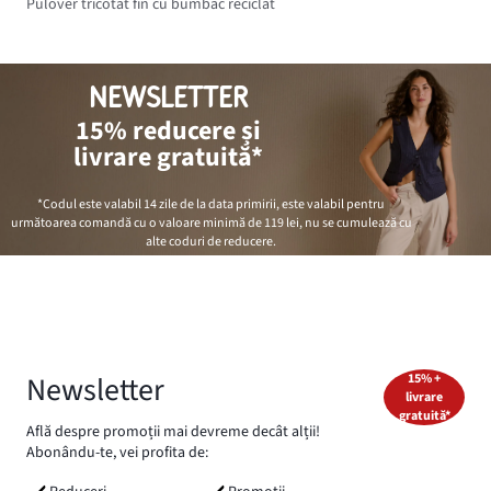
Pulover tricotat fin cu bumbac reciclat
NEWSLETTER
15% reducere și
livrare gratuită*
*Codul este valabil 14 zile de la data primirii, este valabil pentru
următoarea comandă cu o valoare minimă de
119 lei
, nu se cumulează cu
alte coduri de reducere.
Newsletter
15% +
livrare
gratuită*
Află despre promoții mai devreme decât alții!
Abonându-te, vei profita de: