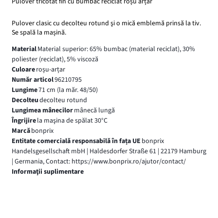
Pulover tricotat fin cu bumbac reciclat roșu arțar
Pulover clasic cu decolteu rotund şi o mică emblemă prinsă la tiv.
Se spală la mașină.
Material
Material superior: 65% bumbac (material reciclat), 30%
poliester (reciclat), 5% viscoză
Culoare
roșu-arțar
Număr articol
96210795
Lungime
71 cm (la măr. 48/50)
Decolteu
decolteu rotund
Lungimea mânecilor
mânecă lungă
Îngrijire
la maşina de spălat 30°C
Marcă
bonprix
Entitate comercială responsabilă în fața UE
bonprix
Handelsgesellschaft mbH | Haldesdorfer Straße 61 | 22179 Hamburg
| Germania, Contact: https://www.bonprix.ro/ajutor/contact/
Informaţii suplimentare