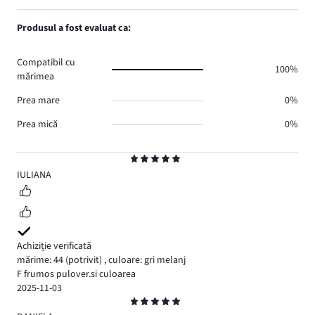
de
numărul
1,
0.
voturi
de
numărul
Produsul a fost evaluat ca:
0.
voturi
de
0.
voturi
Compatibil cu
0.
100%
mărimea
Prea mare
0%
Prea mică
0%
Evaluare
5
IULIANA
Achiziție verificată
mărime: 44
(potrivit)
,
culoare: gri melanj
F frumos pulover.si culoarea
2025-11-03
Evaluare