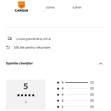
0,00 lei
0,00 lei
Livrare gratuită de la 119 Lei
100 zile pentru returnare
Opiniile clienților
5
5
(2)
Evaluare
4
(0)
5,
Evaluare
numărul
3
(0)
Evaluarea
4,
Evaluare
de
medie
numărul
2
(0)
3,
2
Evaluare
voturi
5
de
numărul
1
(0)
2,
Evaluare
2.
voturi