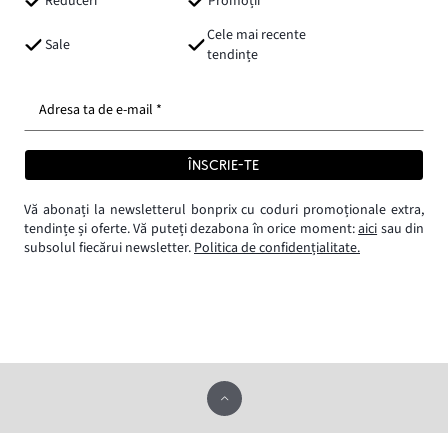
Reduceri
Promoții
Cele mai recente
Sale
tendințe
Adresa ta de e-mail *
ÎNSCRIE-TE
Vă abonați la newsletterul bonprix cu coduri promoționale extra,
tendințe și oferte. Vă puteți dezabona în orice moment:
aici
sau din
subsolul fiecărui newsletter.
Politica de confidențialitate.