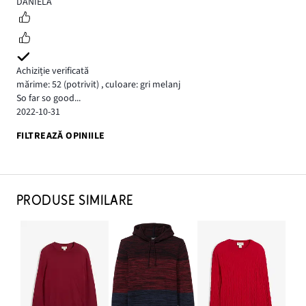
5
DANIELA
Achiziție verificată
mărime: 52
(potrivit)
,
culoare: gri melanj
So far so good...
2022-10-31
FILTREAZĂ OPINIILE
PRODUSE SIMILARE