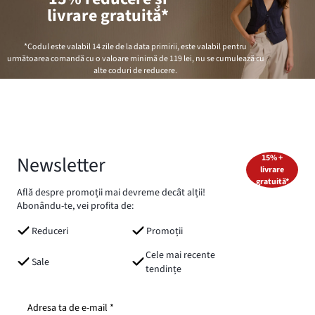
livrare gratuită*
*Codul este valabil 14 zile de la data primirii, este valabil pentru
următoarea comandă cu o valoare minimă de
119 lei
, nu se cumulează cu
alte coduri de reducere.
Newsletter
15% +
livrare
gratuită*
Află despre promoții mai devreme decât alții!
Abonându-te, vei profita de:
Reduceri
Promoții
Cele mai recente
Sale
tendințe
Adresa ta de e-mail *