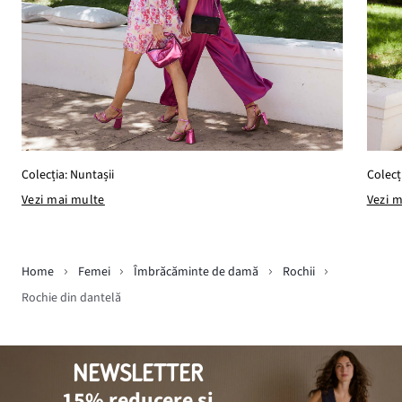
Colecția: Nuntașii
Colecți
Vezi mai multe
Vezi 
Home
Femei
Îmbrăcăminte de damă
Rochii
Rochie din dantelă
NEWSLETTER
15% reducere și