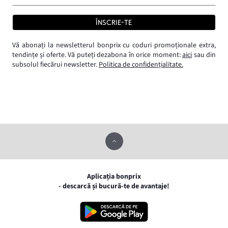
ÎNSCRIE-TE
Vă abonați la newsletterul bonprix cu coduri promoționale extra,
tendințe și oferte. Vă puteți dezabona în orice moment:
aici
sau din
subsolul fiecărui newsletter.
Politica de confidențialitate.
Aplicația bonprix
- descarcă și bucură-te de avantaje!