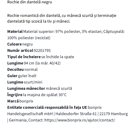
Rochie din dantelă negru
Rochie romantică din dantelă, cu mânecă scurtă și terminație
dantelată tip scoică la tiv și mâneci.
Material
Material superior: 97% poliester, 3% elastan; Căptuşeală:
100% poliester (reciclat)
Culoare
negru
Număr articol
92201795
Tipul de încheiere
se închide la spate
Lungime
94 cm (la măr. 40/42)
Decolteu
normal
Guler
guler înalt
Lungime
scurt/mini
Lungimea mânecilor
mânecă scurtă
Îngrijire
la maşina de spălat 30°C
Marcă
bonprix
Entitate comercială responsabilă în fața UE
bonprix
Handelsgesellschaft mbH | Haldesdorfer Straße 61 | 22179 Hamburg
| Germania, Contact: https://www.bonprix.ro/ajutor/contact/