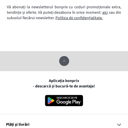
Vă abonați la newsletterul bonprix cu coduri promoționale extra,
tendințe și oferte. Vă puteți dezabona în orice moment:
aici
sau din
subsolul fiecărui newsletter.
Politica de confidențialitate.
Aplicația bonprix
- descarcă și bucură-te de avantaje!
Plăți și livrări