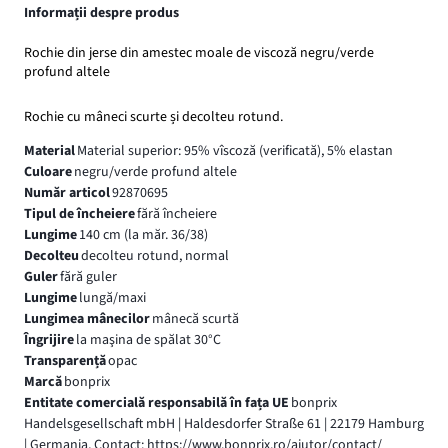
Informații despre produs
Rochie din jerse din amestec moale de viscoză negru/verde
profund altele
Rochie cu mâneci scurte și decolteu rotund.
Material
Material superior: 95% vîscoză (verificată), 5% elastan
Culoare
negru/verde profund altele
Număr articol
92870695
Tipul de încheiere
fără încheiere
Lungime
140 cm (la măr. 36/38)
Decolteu
decolteu rotund, normal
Guler
fără guler
Lungime
lungă/maxi
Lungimea mânecilor
mânecă scurtă
Îngrijire
la maşina de spălat 30°C
Transparență
opac
Marcă
bonprix
Entitate comercială responsabilă în fața UE
bonprix
Handelsgesellschaft mbH | Haldesdorfer Straße 61 | 22179 Hamburg
| Germania, Contact: https://www.bonprix.ro/ajutor/contact/