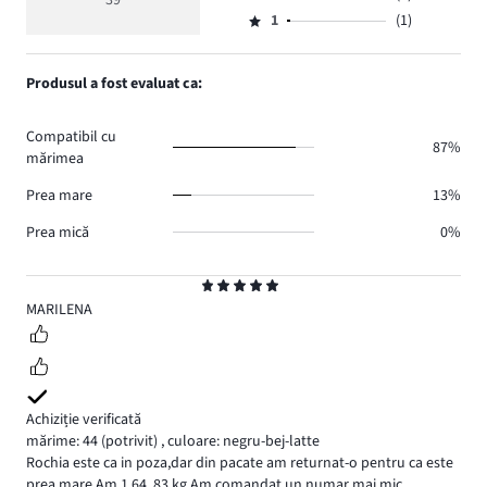
39
Evaluare
voturi
5
de
numărul
1
(1)
2,
Evaluare
33.
voturi
de
numărul
1,
5.
voturi
de
numărul
Produsul a fost evaluat ca:
0.
voturi
de
0.
voturi
Compatibil cu
1.
87%
mărimea
Prea mare
13%
Prea mică
0%
Evaluare
5
MARILENA
Achiziție verificată
mărime: 44
(potrivit)
,
culoare: negru-bej-latte
Rochia este ca in poza,dar din pacate am returnat-o pentru ca este
prea mare.Am 1,64, 83 kg.Am comandat un numar mai mic.