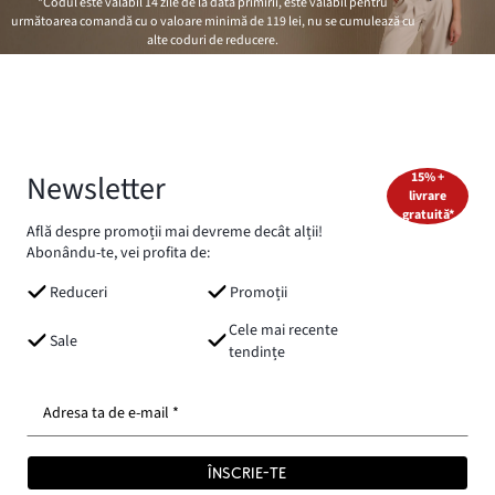
*Codul este valabil 14 zile de la data primirii, este valabil pentru
următoarea comandă cu o valoare minimă de
119 lei
, nu se cumulează cu
alte coduri de reducere.
Newsletter
15% +
livrare
gratuită*
Află despre promoții mai devreme decât alții!
Abonându-te, vei profita de:
Reduceri
Promoții
Cele mai recente
Sale
tendințe
Adresa ta de e-mail *
ÎNSCRIE-TE