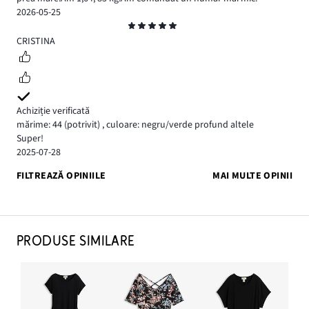
2026-05-25
Evaluare
5
CRISTINA
Achiziție verificată
mărime: 44
(potrivit)
,
culoare: negru/verde profund altele
Super!
2025-07-28
FILTREAZĂ OPINIILE
MAI MULTE OPINII
PRODUSE SIMILARE