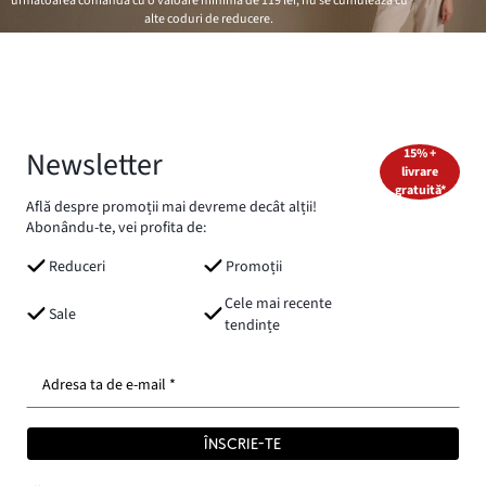
următoarea comandă cu o valoare minimă de
119 lei
, nu se cumulează cu
alte coduri de reducere.
Newsletter
15% +
livrare
gratuită*
Află despre promoții mai devreme decât alții!
Abonându-te, vei profita de:
Reduceri
Promoții
Cele mai recente
Sale
tendințe
Adresa ta de e-mail *
ÎNSCRIE-TE