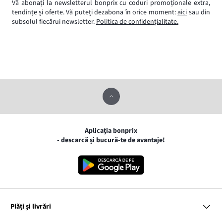
Vă abonați la newsletterul bonprix cu coduri promoționale extra,
tendințe și oferte. Vă puteți dezabona în orice moment:
aici
sau din
subsolul fiecărui newsletter.
Politica de confidențialitate.
Aplicația bonprix
- descarcă și bucură-te de avantaje!
Plăți și livrări