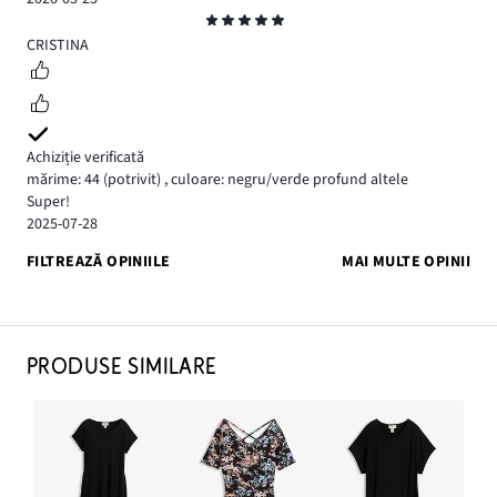
Evaluare
5
CRISTINA
Achiziție verificată
mărime: 44
(potrivit)
,
culoare: negru/verde profund altele
Super!
2025-07-28
FILTREAZĂ OPINIILE
MAI MULTE OPINII
PRODUSE SIMILARE