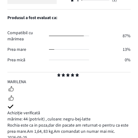
numărul
1
(1)
2,
Evaluare
33.
voturi
de
numărul
1,
5.
voturi
de
numărul
Produsul a fost evaluat ca:
0.
voturi
de
0.
voturi
Compatibil cu
1.
87%
mărimea
Prea mare
13%
Prea mică
0%
Evaluare
5
MARILENA
Achiziție verificată
mărime: 44
(potrivit)
,
culoare: negru-bej-latte
Rochia este ca in poza,dar din pacate am returnat-o pentru ca este
prea mare.Am 1,64, 83 kg.Am comandat un numar mai mic.
2026-05-25