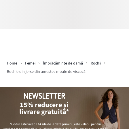
Home
Femei
Îmbrăcăminte de damă
Rochii
Rochie din jerse din amestec moale de viscoză
NEWSLETTER
15% reducere și
livrare gratuită*
*Codul este valabil 14 zile de la data primirii, este valabil pentru