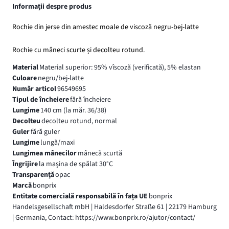
Informații despre produs
Rochie din jerse din amestec moale de viscoză negru-bej-latte
Rochie cu mâneci scurte și decolteu rotund.
Material
Material superior: 95% vîscoză (verificată), 5% elastan
Culoare
negru/bej-latte
Număr articol
96549695
Tipul de încheiere
fără încheiere
Lungime
140 cm (la măr. 36/38)
Decolteu
decolteu rotund, normal
Guler
fără guler
Lungime
lungă/maxi
Lungimea mânecilor
mânecă scurtă
Îngrijire
la maşina de spălat 30°C
Transparență
opac
Marcă
bonprix
Entitate comercială responsabilă în fața UE
bonprix
Handelsgesellschaft mbH | Haldesdorfer Straße 61 | 22179 Hamburg
| Germania, Contact: https://www.bonprix.ro/ajutor/contact/