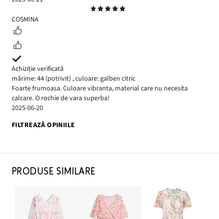
Evaluare
5
COSMINA
Achiziție verificată
mărime: 44
(potrivit)
,
culoare: galben citric
Foarte frumoasa. Culoare vibranta, material care nu necesita
calcare. O rochie de vara superba!
2025-06-20
FILTREAZĂ OPINIILE
PRODUSE SIMILARE