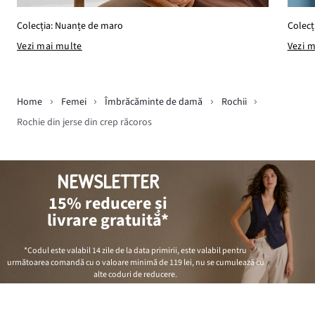
Colecția: Nuanțe de maro
Colecți
Vezi mai multe
Vezi 
Home
Femei
Îmbrăcăminte de damă
Rochii
Rochie din jerse din crep răcoros
NEWSLETTER
15% reducere și
livrare gratuită*
*Codul este valabil 14 zile de la data primirii, este valabil pentru
următoarea comandă cu o valoare minimă de
119 lei
, nu se cumulează cu
alte coduri de reducere.