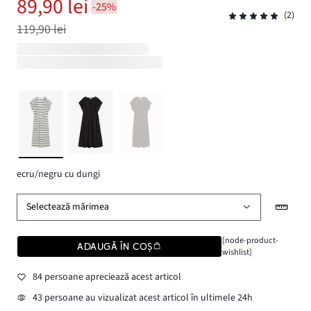
89,90 lei
-25%
(2)
119,90 lei
ecru/negru cu dungi
Selectează mărimea
[node-product-
ADAUGĂ ÎN COȘ
wishlist]
84 persoane apreciează acest articol
43 persoane au vizualizat acest articol în ultimele 24h