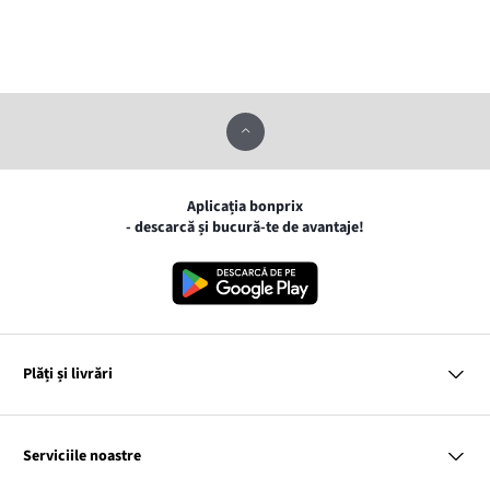
Aplicația bonprix
- descarcă și bucură-te de avantaje!
Plăți și livrări
MasterCard
VISA
Serviciile noastre
Gpay