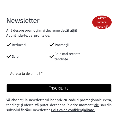
Newsletter
15% +
livrare
gratuită*
Află despre promoții mai devreme decât alții!
Abonându-te, vei profita de:
Reduceri
Promoții
Cele mai recente
Sale
tendințe
Adresa ta de e-mail *
ÎNSCRIE-TE
Vă abonați la newsletterul bonprix cu coduri promoționale extra,
tendințe și oferte. Vă puteți dezabona în orice moment:
aici
sau din
subsolul fiecărui newsletter.
Politica de confidențialitate.