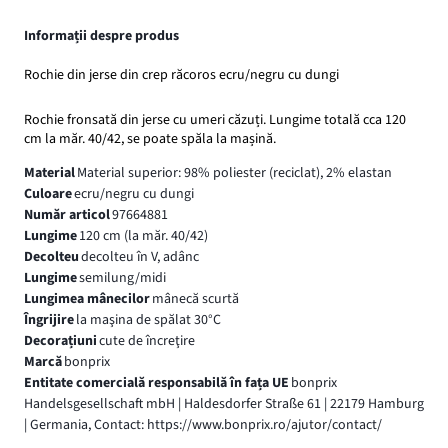
Informații despre produs
Rochie din jerse din crep răcoros ecru/negru cu dungi
Rochie fronsată din jerse cu umeri căzuți. Lungime totală cca 120
cm la măr. 40/42, se poate spăla la mașină.
Material
Material superior: 98% poliester (reciclat), 2% elastan
Culoare
ecru/negru cu dungi
Număr articol
97664881
Lungime
120 cm (la măr. 40/42)
Decolteu
decolteu în V, adânc
Lungime
semilung/midi
Lungimea mânecilor
mânecă scurtă
Îngrijire
la maşina de spălat 30°C
Decorațiuni
cute de încreţire
Marcă
bonprix
Entitate comercială responsabilă în fața UE
bonprix
Handelsgesellschaft mbH | Haldesdorfer Straße 61 | 22179 Hamburg
| Germania, Contact: https://www.bonprix.ro/ajutor/contact/