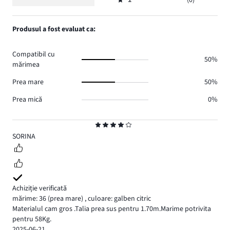
2,
Evaluare
1.
voturi
de
numărul
1,
1.
voturi
de
numărul
Produsul a fost evaluat ca:
0.
voturi
de
0.
voturi
Compatibil cu
0.
50%
mărimea
Prea mare
50%
Prea mică
0%
Evaluare
4
SORINA
Achiziție verificată
mărime: 36
(prea mare)
,
culoare: galben citric
Materialul cam gros .Talia prea sus pentru 1.70m.Marime potrivita
pentru 58Kg.
2025-06-21