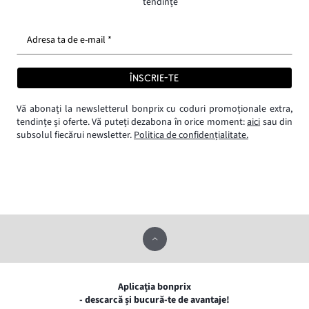
tendințe
Adresa ta de e-mail *
ÎNSCRIE-TE
Vă abonați la newsletterul bonprix cu coduri promoționale extra,
tendințe și oferte. Vă puteți dezabona în orice moment:
aici
sau din
subsolul fiecărui newsletter.
Politica de confidențialitate.
Aplicația bonprix
- descarcă și bucură-te de avantaje!