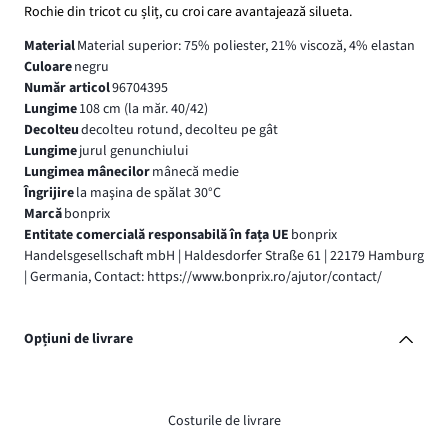
Rochie din tricot cu șliț, cu croi care avantajează silueta.
Material
Material superior: 75% poliester, 21% viscoză, 4% elastan
Culoare
negru
Număr articol
96704395
Lungime
108 cm (la măr. 40/42)
Decolteu
decolteu rotund, decolteu pe gât
Lungime
jurul genunchiului
Lungimea mânecilor
mânecă medie
Îngrijire
la maşina de spălat 30°C
Marcă
bonprix
Entitate comercială responsabilă în fața UE
bonprix
Handelsgesellschaft mbH | Haldesdorfer Straße 61 | 22179 Hamburg
| Germania, Contact: https://www.bonprix.ro/ajutor/contact/
Opțiuni de livrare
Costurile de livrare