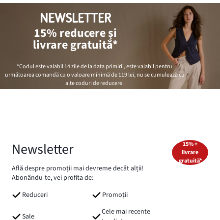
NEWSLETTER
15% reducere și
livrare gratuită*
*Codul este valabil 14 zile de la data primirii, este valabil pentru
următoarea comandă cu o valoare minimă de
119 lei
, nu se cumulează cu
alte coduri de reducere.
Newsletter
15% +
livrare
gratuită*
Află despre promoții mai devreme decât alții!
Abonându-te, vei profita de:
Reduceri
Promoții
Cele mai recente
Sale