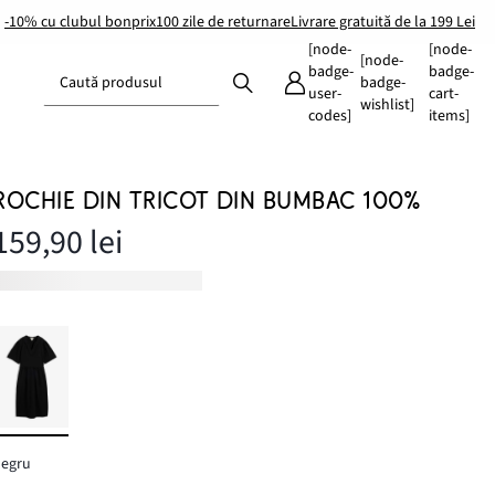
-10% cu clubul bonprix
100 zile de returnare
Livrare gratuită de la 199 Lei
[node-
[node-
[node-
badge-
badge-
Caută produsul
badge-
user-
cart-
wishlist]
codes]
items]
ROCHIE DIN TRICOT DIN BUMBAC 100%
159,90 lei
negru