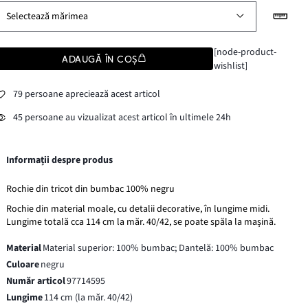
Selectează mărimea
[node-product-
ADAUGĂ ÎN COȘ
wishlist]
79 persoane apreciează acest articol
45 persoane au vizualizat acest articol în ultimele 24h
Informații despre produs
Rochie din tricot din bumbac 100% negru
Rochie din material moale, cu detalii decorative, în lungime midi.
Lungime totală cca 114 cm la măr. 40/42, se poate spăla la mașină.
Material
Material superior: 100% bumbac; Dantelă: 100% bumbac
Culoare
negru
Număr articol
97714595
Lungime
114 cm (la măr. 40/42)