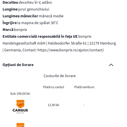
Decolteu
decolteu în V, adânc
Lungime
jurul genunchiului
Lungimea mânecilor
mânecă medie
Îngrijire
la maşina de spălat 30°C
Marcă
bonprix
Entitate comercială responsabilă în fața UE
bonprix
Handelsgesellschaft mbH | Haldesdorfer Straße 61 | 22179 Hamburg
| Germania, Contact: https://www.bonprix.ro/ajutor/contact/
Opțiuni de livrare
Costurile de livrare
Plată cu cardul
Plată ramburs
Sub 199,00 lei:
12,90 lei
-