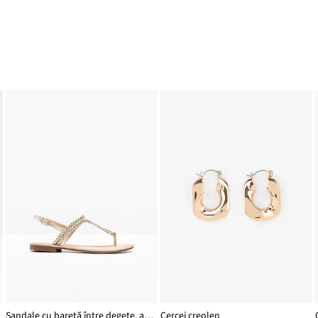
Sandale cu baretă între degete, aspect împletit
Cercei creolen