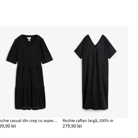
Rochie casual din crep cu aspect de scoarță, cu broderie spartă
Rochie caftan largă, 100% in
89,90 lei
279,90 lei