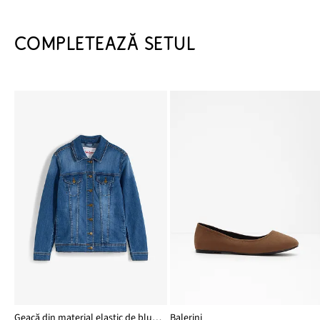
COMPLETEAZĂ SETUL
Geacă din material elastic de blugi, model basic
Balerini