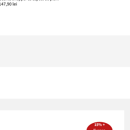
147,90 lei
15% +