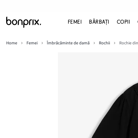
FEMEI
BĂRBAŢI
COPII
Home
Femei
Îmbrăcăminte de damă
Rochii
Rochie di