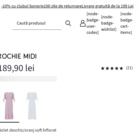
-10% cu clubul bonprix
100 zile de returnare
Livrare gratuită de la 199 Lei
[node-
[node-
[node-
badge-
badge-
Caută produsul
badge-
user-
cart-
wishlist]
codes]
items]
ROCHIE MIDI
189,90 lei
(21)
iolet deschis/oranj soft înflorat