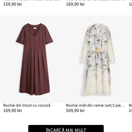
159,90 lei
169,90 lei
1
Rochie din tricot cu viscoză
Rochie midi din ramie (set/2 piese cu cordon)
R
169,90 lei
509,90 lei
1
ÎNCARCĂ MAI MULT