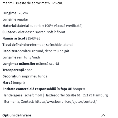
mărimii 38 este de aproximativ 126 cm.
Lungime
126 cm
Lungime
regular
Material
Material superior: 100% vîscoză (verificată)
Culoare
violet deschis/oranj soft înflorat
Număr articol
91543495
Tipul de încheiere
fermoar, se închide lateral
Decolteu
decolteu rotund, decolteu pe gât
Lungime
semilung/midi
Lungimea mânecilor
mânecă scurtă
Transparență
opac
Decorațiuni
imprimeu,fundă
Marcă
bonprix
Entitate comercială responsabilă în fața UE
bonprix
Handelsgesellschaft mbH | Haldesdorfer Straße 61 | 22179 Hamburg
| Germania, Contact: https://www.bonprix.ro/ajutor/contact/
Opțiuni de livrare