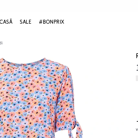
CASĂ
SALE
#BONPRIX
di
v