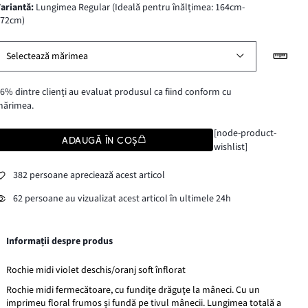
variantă
:
Lungimea Regular (Ideală pentru înălțimea: 164cm-
172cm)
Selectează mărimea
6% dintre clienți au evaluat produsul ca fiind conform cu
mărimea.
[node-product-
ADAUGĂ ÎN COȘ
wishlist]
382 persoane apreciează acest articol
62 persoane au vizualizat acest articol în ultimele 24h
Informații despre produs
Rochie midi violet deschis/oranj soft înflorat
Rochie midi fermecătoare, cu fundiţe drăguţe la mâneci. Cu un
imprimeu floral frumos și fundă pe tivul mânecii. Lungimea totală a