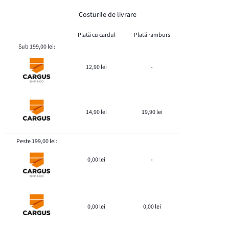
Costurile de livrare
Plată cu cardul
Plată ramburs
Sub 199,00 lei:
12,90 lei
-
14,90 lei
19,90 lei
Peste 199,00 lei:
0,00 lei
-
0,00 lei
0,00 lei