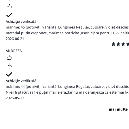
Achiziție verificată
mărime: 46
(potrivit)
,
variantă: Lungimea Regular,
culoare: violet deschis
material putin creponat, marimea potrivita ,usor lejera pentru 168 inalt
2026-06-21
Evaluare
5
ANDREEA
Achiziție verificată
mărime: 44
(potrivit)
,
variantă: Lungimea Regular,
culoare: violet deschis
Mi-ar fi placut sa fie puțin mai lejera,dar nu ma deranjează ca este mai fix
2026-05-12
mai multe 