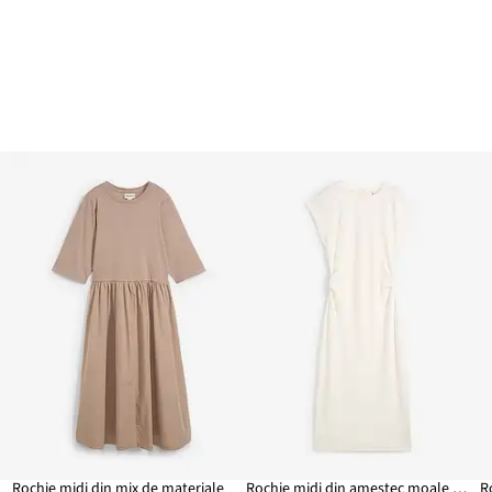
Rochie midi din mix de materiale
Rochie midi din amestec moale cu viscoză
R