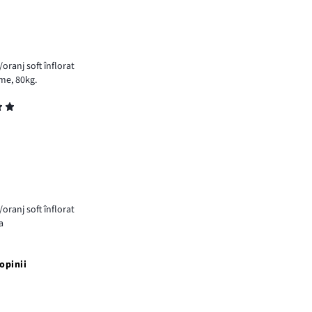
/oranj soft înflorat
ime, 80kg.
/oranj soft înflorat
a
opinii