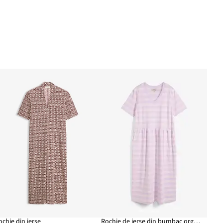
ochie din jerse
Rochie de jerse din bumbac organic