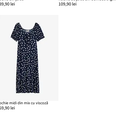
89,90 lei
109,90 lei
ochie midi din mix cu viscoză
59,90 lei