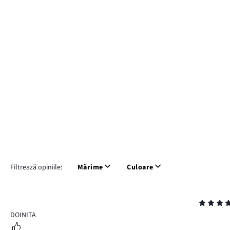
Filtrează opiniile:
Mărime
Culoare
Evaluare
5
DOINITA