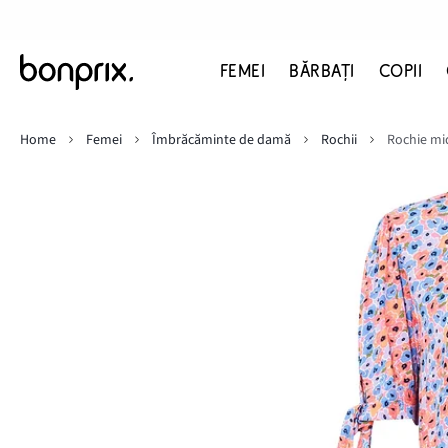
FEMEI
BĂRBAŢI
COPII
Home
Femei
Îmbrăcăminte de damă
Rochii
Rochie mi