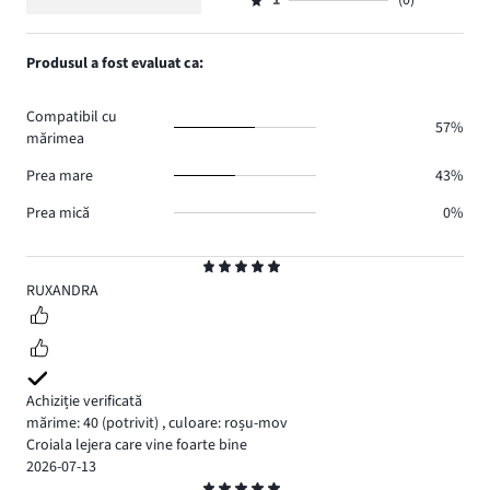
numărul
1
(0)
2,
Evaluare
5.
voturi
de
numărul
1,
0.
voturi
de
numărul
Produsul a fost evaluat ca:
2.
voturi
de
0.
voturi
Compatibil cu
0.
57%
mărimea
Prea mare
43%
Prea mică
0%
Evaluare
5
RUXANDRA
Achiziție verificată
mărime: 40
(potrivit)
,
culoare: roșu-mov
Croiala lejera care vine foarte bine
2026-07-13
Evaluare