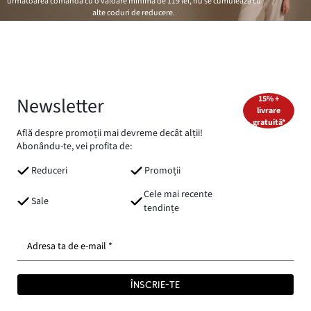
următoarea comandă cu o valoare minimă de
119 lei
, nu se cumulează cu
alte coduri de reducere.
Newsletter
15% +
livrare
gratuită*
Află despre promoții mai devreme decât alții!
Abonându-te, vei profita de:
Reduceri
Promoții
Cele mai recente
Sale
tendințe
Adresa ta de e-mail *
ÎNSCRIE-TE