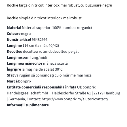
Rochie largă din tricot interlock mai robust, cu buzunare negru
Rochie simplă din tricot interlock mai robust.
Material
Material superior: 100% bumbac (organic)
Culoare
negru
Număr articol
96482995
Lungime
116 cm (la măr. 40/42)
Decolteu
decolteu rotund, decolteu pe gât
Lungime
semilung/midi
Lungimea mânecilor
mânecă scurtă
Îngrijire
la maşina de spălat 30°C
Sfat
Vă rugăm să comandați cu o mărime mai mică
Marcă
bonprix
Entitate comercială responsabilă în fața UE
bonprix
Handelsgesellschaft mbH | Haldesdorfer Straße 61 | 22179 Hamburg
| Germania, Contact: https://www.bonprix.ro/ajutor/contact/
Informaţii suplimentare