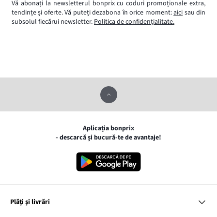
Vă abonați la newsletterul bonprix cu coduri promoționale extra,
tendințe și oferte. Vă puteți dezabona în orice moment:
aici
sau din
subsolul fiecărui newsletter.
Politica de confidențialitate.
Aplicația bonprix
- descarcă și bucură-te de avantaje!
Plăți și livrări