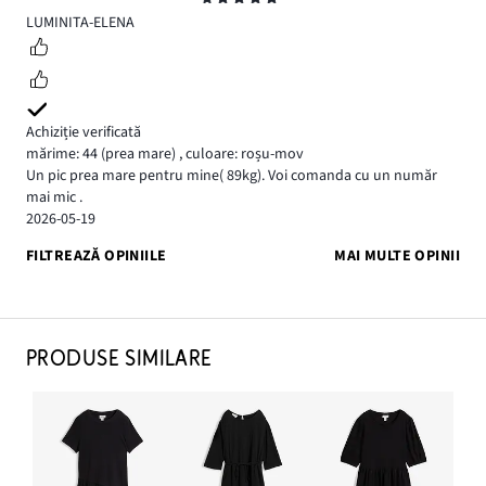
5
LUMINITA-ELENA
Achiziție verificată
mărime: 44
(prea mare)
,
culoare: roșu-mov
Un pic prea mare pentru mine( 89kg). Voi comanda cu un număr
mai mic .
2026-05-19
FILTREAZĂ OPINIILE
MAI MULTE OPINII
PRODUSE SIMILARE