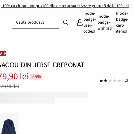
-10% cu clubul bonprix
100 zile de returnare
Livrare gratuită de la 199 Lei
[node-
[node-
[node-
badge-
badge-
Caută produsul
badge-
user-
cart-
wishlist]
codes]
items]
SALE
SACOU DIN JERSE CREPONAT
79,90 lei
-55%
(2)
179,90 lei