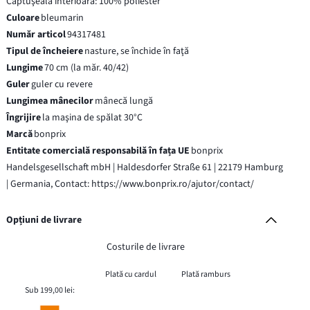
Căptuşeală interioară: 100% poliester
Culoare
bleumarin
Număr articol
94317481
Tipul de încheiere
nasture, se închide în faţă
Lungime
70 cm (la măr. 40/42)
Guler
guler cu revere
Lungimea mânecilor
mânecă lungă
Îngrijire
la maşina de spălat 30°C
Marcă
bonprix
Entitate comercială responsabilă în fața UE
bonprix
Handelsgesellschaft mbH | Haldesdorfer Straße 61 | 22179 Hamburg
| Germania, Contact: https://www.bonprix.ro/ajutor/contact/
Opțiuni de livrare
Costurile de livrare
Plată cu cardul
Plată ramburs
Sub 199,00 lei: