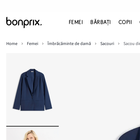
FEMEI
BĂRBAŢI
COPII
Home
Femei
Îmbrăcăminte de damă
Sacouri
Sacou di