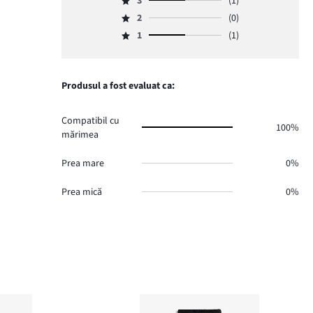
3
(1)
4,
Evaluare
de
numărul
2
(0)
3,
Evaluare
voturi
de
numărul
1
(1)
2,
0.
Evaluare
voturi
de
numărul
1,
0.
voturi
de
numărul
1.
voturi
de
Produsul a fost evaluat ca:
0.
voturi
1.
Compatibil cu
100%
mărimea
Prea mare
0%
Prea mică
0%