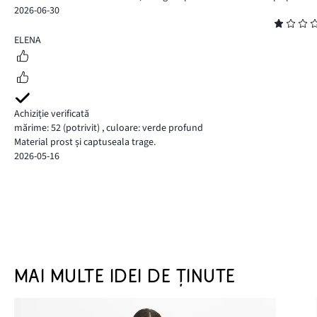
2026-06-30
Evaluare
1
ELENA
Achiziție verificată
mărime: 52
(potrivit)
,
culoare: verde profund
Material prost și captuseala trage.
2026-05-16
MAI MULTE IDEI DE ȚINUTE