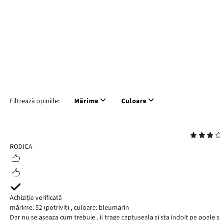
Filtrează opiniile:
Mărime
Culoare
Evaluare
3
RODICA
Achiziție verificată
mărime: 52
(potrivit)
,
culoare: bleumarin
Dar nu se aseaza cum trebuie , il trage captuseala si sta indoit pe poale s