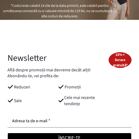
*Codul este valabil 14 zile de la data primirii, este valabil pentru
următoarea comandă cu o valoare minimă de
119 lei
, nu se cumulează cu
alte coduri de reducere.
Newsletter
15% +
livrare
gratuită*
Află despre promoții mai devreme decât alții!
Abonându-te, vei profita de:
Reduceri
Promoții
Cele mai recente
Sale
tendințe
Adresa ta de e-mail *
ÎNSCRIE-TE