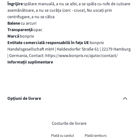
Îngrijire
spălare manuală, a nu se albi, a se spăla cu rufe de culoare
asemănătoare, a nu se curăţa (cerc - cruce), Nu uscați prin
centrifugare, a nu se călca
Balene
cu arcuri
Transparență
opac
Marcă
bonprix
Entitate comercială responsabilă în fața UE
bonprix
Handelsgesellschaft mbH | Haldesdorfer Straße 61 | 22179 Hamburg
| Germania, Contact: https://www.bonprix.ro/ajutor/contact/
Informaţii suplimentare
Opțiuni de livrare
Costurile de livrare
Plată cu cardul
Plată ramburs