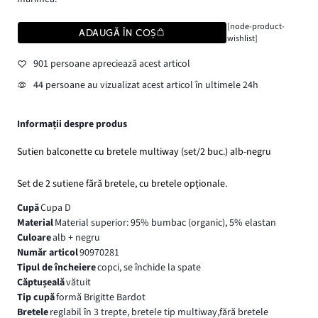
[node-product-
ADAUGĂ ÎN COȘ
wishlist]
901 persoane apreciează acest articol
44 persoane au vizualizat acest articol în ultimele 24h
Informații despre produs
Sutien balconette cu bretele multiway (set/2 buc.) alb-negru
Set de 2 sutiene fără bretele, cu bretele opționale.
Cupă
Cupa D
Material
Material superior: 95% bumbac (organic), 5% elastan
Culoare
alb + negru
Număr articol
90970281
Tipul de încheiere
copci, se închide la spate
Căptușeală
vătuit
Tip cupă
formă Brigitte Bardot
Bretele
reglabil în 3 trepte, bretele tip multiway,fără bretele