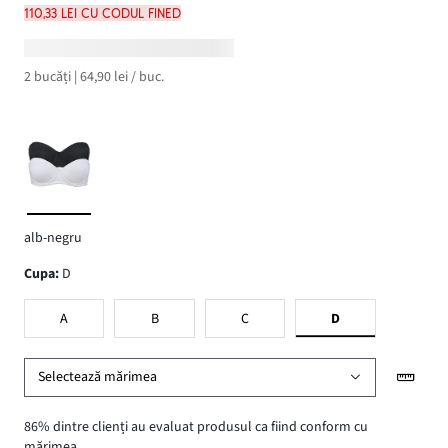
110,33 lei cu codul FINED
2 bucăți | 64,90 lei / buc.
alb-negru
Cupa
:
D
A
B
C
D
Selectează mărimea
86% dintre clienți au evaluat produsul ca fiind conform cu
mărimea.