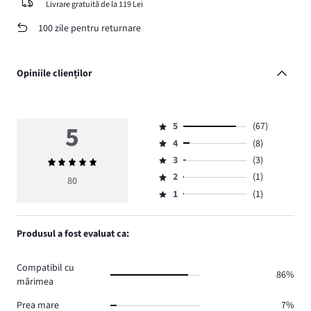
Livrare gratuită de la 119 Lei
100 zile pentru returnare
Opiniile clienților
5
5
(67)
Evaluare
4
(8)
5,
Evaluare
numărul
3
(3)
Evaluarea
4,
Evaluare
de
medie
numărul
2
(1)
3,
80
Evaluare
voturi
5
de
numărul
1
(1)
2,
Evaluare
67.
voturi
de
numărul
1,
8.
voturi
de
numărul
Produsul a fost evaluat ca:
3.
voturi
de
1.
voturi
Compatibil cu
1.
86%
mărimea
Prea mare
7%