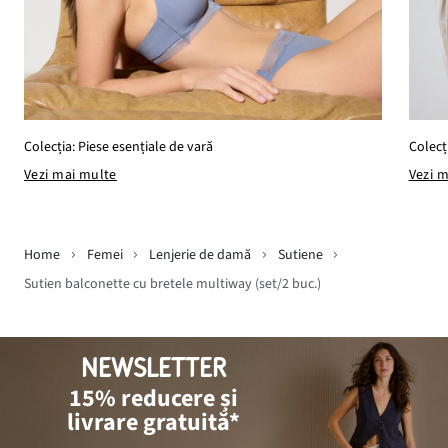
Colecț
Colecția: Piese esențiale de vară
Vezi 
Vezi mai multe
Home
Femei
Lenjerie de damă
Sutiene
Sutien balconette cu bretele multiway (set/2 buc.)
NEWSLETTER
15% reducere și
livrare gratuită*