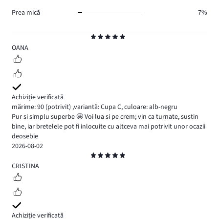
Prea mică
7%
Evaluare
5
OANA
Achiziție verificată
mărime: 90
(potrivit)
,
variantă: Cupa C,
culoare: alb-negru
Pur si simplu superbe 🤩 Voi lua si pe crem; vin ca turnate, sustin
bine, iar bretelele pot fi inlocuite cu altceva mai potrivit unor ocazii
deosebie
2026-08-02
Evaluare
5
CRISTINA
Achiziție verificată