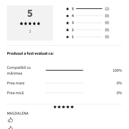
5
5
(2)
Evaluare
4
(0)
5,
Evaluare
numărul
3
(0)
Evaluarea
4,
Evaluare
de
medie
numărul
2
(0)
3,
2
Evaluare
voturi
5
de
numărul
1
(0)
2,
Evaluare
2.
voturi
de
numărul
1,
0.
voturi
de
numărul
Produsul a fost evaluat ca:
0.
voturi
de
0.
voturi
Compatibil cu
0.
100%
mărimea
Prea mare
0%
Prea mică
0%
Evaluare
5
MAGDALENA