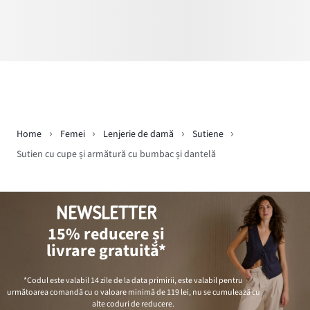
Home
Femei
Lenjerie de damă
Sutiene
Sutien cu cupe și armătură cu bumbac și dantelă
NEWSLETTER
15% reducere și
livrare gratuită*
*Codul este valabil 14 zile de la data primirii, este valabil pentru
următoarea comandă cu o valoare minimă de
119 lei
, nu se cumulează cu
alte coduri de reducere.