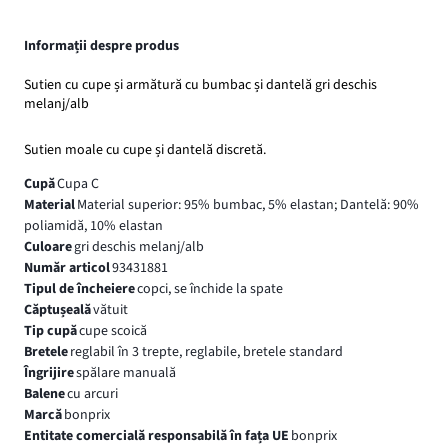
Informații despre produs
Sutien cu cupe și armătură cu bumbac și dantelă gri deschis
melanj/alb
Sutien moale cu cupe și dantelă discretă.
Cupă
Cupa C
Material
Material superior: 95% bumbac, 5% elastan; Dantelă: 90%
poliamidă, 10% elastan
Culoare
gri deschis melanj/alb
Număr articol
93431881
Tipul de încheiere
copci, se închide la spate
Căptușeală
vătuit
Tip cupă
cupe scoică
Bretele
reglabil în 3 trepte, reglabile, bretele standard
Îngrijire
spălare manuală
Balene
cu arcuri
Marcă
bonprix
Entitate comercială responsabilă în fața UE
bonprix