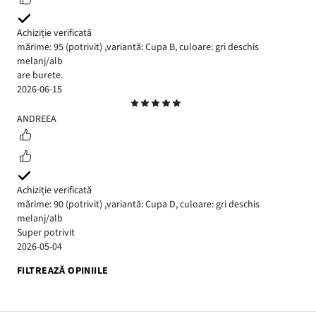
Achiziție verificată
mărime: 95
(potrivit)
,
variantă: Cupa B,
culoare: gri deschis
melanj/alb
are burete.
2026-06-15
Evaluare
5
ANDREEA
Achiziție verificată
mărime: 90
(potrivit)
,
variantă: Cupa D,
culoare: gri deschis
melanj/alb
Super potrivit
2026-05-04
FILTREAZĂ OPINIILE