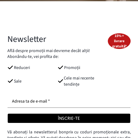
Newsletter
15% +
livrare
gratuită*
Află despre promoții mai devreme decât alții!
Abonându-te, vei profita de:
Reduceri
Promoții
Cele mai recente
Sale
tendințe
Adresa ta de e-mail *
ÎNSCRIE-TE
Vă abonați la newsletterul bonprix cu coduri promoționale extra,
tendințe și oferte. Vă puteți dezabona în orice moment:
aici
sau din