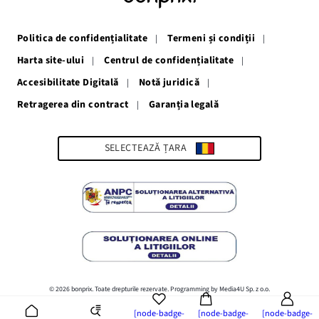
într-
într-
într-
într-
într-
o
o
o
o
o
fereastră
fereastră
fereastră
fereastră
fereastră
Politica de confidențialitate
Termeni și condiții
nouă
nouă
nouă
nouă
nouă
Harta site-ului
Centrul de confidențialitate
Accesibilitate Digitală
Notă juridică
Retragerea din contract
Garanția legală
Link-
ul
se
deschide
SELECTEAZĂ ȚARA
într-
o
fereastră
nouă
© 2026 bonprix. Toate drepturile rezervate. Programming by Media4U Sp. z o.o.
[node-badge-
[node-badge-
[node-badge-