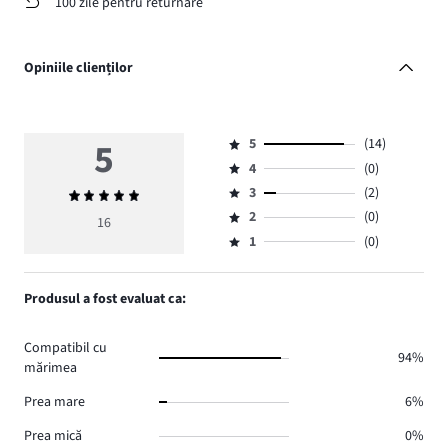
100 zile pentru returnare
Opiniile clienților
5
5
(14)
Evaluare
4
(0)
5,
Evaluare
numărul
3
(2)
Evaluarea
4,
Evaluare
de
medie
numărul
2
(0)
3,
16
Evaluare
voturi
5
de
numărul
1
(0)
2,
Evaluare
14.
voturi
de
numărul
1,
0.
voturi
de
numărul
Produsul a fost evaluat ca:
2.
voturi
de
0.
voturi
Compatibil cu
0.
94%
mărimea
Prea mare
6%
Prea mică
0%