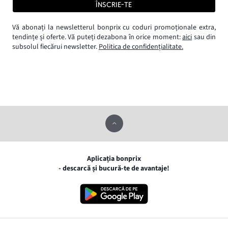
ÎNSCRIE-TE
Vă abonați la newsletterul bonprix cu coduri promoționale extra,
tendințe și oferte. Vă puteți dezabona în orice moment:
aici
sau din
subsolul fiecărui newsletter.
Politica de confidențialitate.
Aplicația bonprix
- descarcă și bucură-te de avantaje!