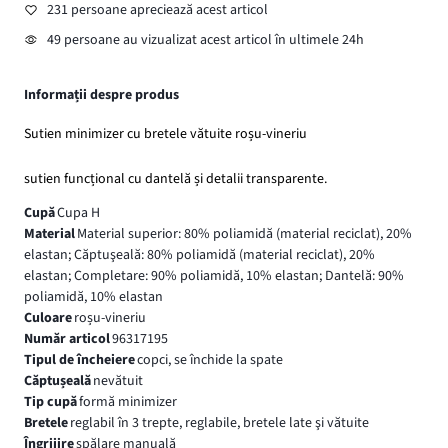
231 persoane apreciează acest articol
49 persoane au vizualizat acest articol în ultimele 24h
Informații despre produs
Sutien minimizer cu bretele vătuite roșu-vineriu
sutien funcțional cu dantelă și detalii transparente.
Cupă
Cupa H
Material
Material superior: 80% poliamidă (material reciclat), 20%
elastan; Căptuşeală: 80% poliamidă (material reciclat), 20%
elastan; Completare: 90% poliamidă, 10% elastan; Dantelă: 90%
poliamidă, 10% elastan
Culoare
roșu-vineriu
Număr articol
96317195
Tipul de încheiere
copci, se închide la spate
Căptușeală
nevătuit
Tip cupă
formă minimizer
Bretele
reglabil în 3 trepte, reglabile, bretele late şi vătuite
Îngrijire
spălare manuală