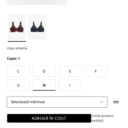
roșu-vineriu
Cupa
:
H
C
D
E
F
G
H
I
Selectează mărimea
[node-product-
ADAUGĂ ÎN COȘ
wishlist]