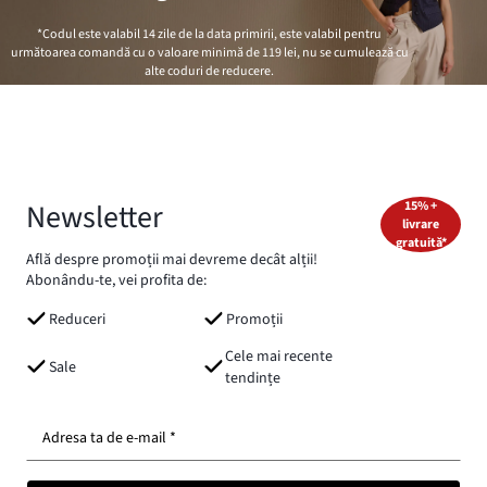
*Codul este valabil 14 zile de la data primirii, este valabil pentru
următoarea comandă cu o valoare minimă de
119 lei
, nu se cumulează cu
alte coduri de reducere.
Newsletter
15% +
livrare
gratuită*
Află despre promoții mai devreme decât alții!
Abonându-te, vei profita de:
Reduceri
Promoții
Cele mai recente
Sale
tendințe
Adresa ta de e-mail *