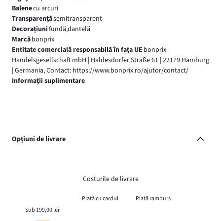
Balene
cu arcuri
Transparență
semitransparent
Decorațiuni
fundă,dantelă
Marcă
bonprix
Entitate comercială responsabilă în fața UE
bonprix
Handelsgesellschaft mbH | Haldesdorfer Straße 61 | 22179 Hamburg
| Germania, Contact: https://www.bonprix.ro/ajutor/contact/
Informaţii suplimentare
Opțiuni de livrare
Costurile de livrare
Plată cu cardul
Plată ramburs
Sub 199,00 lei: