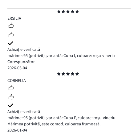
Evaluare
5
ERSILIA
Achiziție verificată
mărime: 95
(potrivit)
,
variantă: Cupa I,
culoare: roșu-vineriu
Corespunzător
2026-03-04
Evaluare
5
CORNELIA
Achiziție verificată
mărime: 95
(potrivit)
,
variantă: Cupa F,
culoare: roșu-vineriu
Mărimea potrivită, este comod, culoarea frumoasă.
2026-01-04