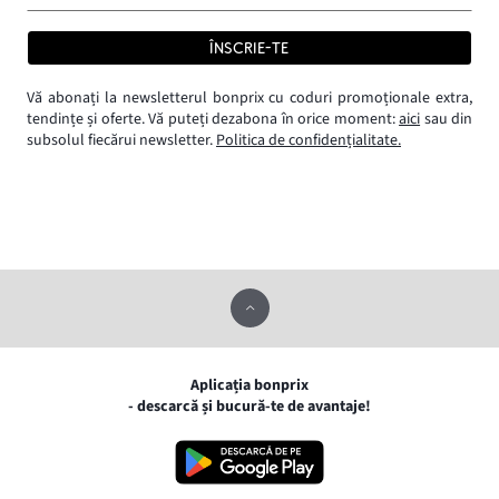
ÎNSCRIE-TE
Vă abonați la newsletterul bonprix cu coduri promoționale extra,
tendințe și oferte. Vă puteți dezabona în orice moment:
aici
sau din
subsolul fiecărui newsletter.
Politica de confidențialitate.
Aplicația bonprix
- descarcă și bucură-te de avantaje!