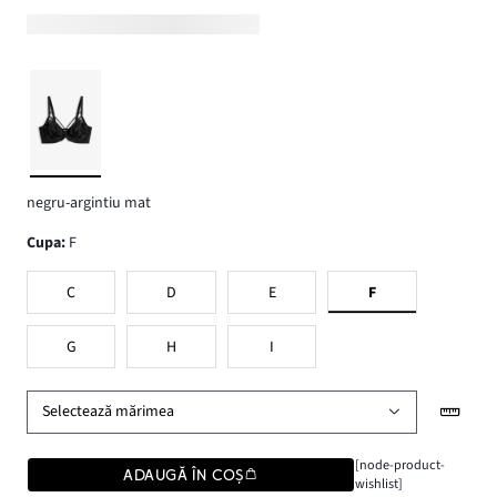
negru-argintiu mat
Cupa
:
F
C
D
E
F
G
H
I
Selectează mărimea
[node-product-
ADAUGĂ ÎN COȘ
wishlist]