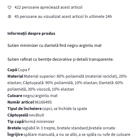
422 persoane apreciează acest articol
45 persoane au vizualizat acest articol în ultimele 24h
Informații despre produs
Sutien minimizer cu dantelă fină negru-argintiu mat
Sutien rafinat cu bentițe decorative și detalii transparente.
Cupă
Cupa F
Material
Material superior: 80% poliamidă (material reciclat), 20%
elastan; Căptuşeală: 90% poliamidă, 10% elastan; Dantelă: 60%
poliamidă, 30% viscoză, 10% elastan
Culoare
negru/argintiu mat
Număr articol
96166495
Tipul de încheiere
copci, se închide la spate
Căptușeală
nevătuit
Tip cupă
formă minimizer
Bretele
reglabil în 3 trepte, bretele standard,bretele ornate
Îngrijire
spălare manuală, a nu se albi, a se spăla cu rufe de culoare