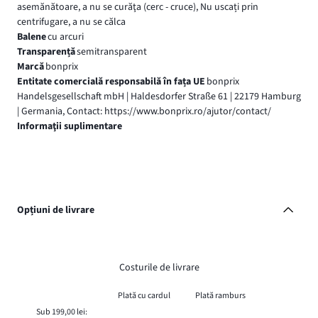
asemănătoare, a nu se curăţa (cerc - cruce), Nu uscați prin
centrifugare, a nu se călca
Balene
cu arcuri
Transparență
semitransparent
Marcă
bonprix
Entitate comercială responsabilă în fața UE
bonprix
Handelsgesellschaft mbH | Haldesdorfer Straße 61 | 22179 Hamburg
| Germania, Contact: https://www.bonprix.ro/ajutor/contact/
Informaţii suplimentare
Opțiuni de livrare
Costurile de livrare
Plată cu cardul
Plată ramburs
Sub 199,00 lei: