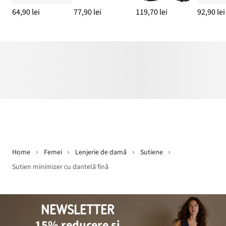
64,90 lei
77,90 lei
119,70 lei
92,90 lei
Home
Femei
Lenjerie de damă
Sutiene
Sutien minimizer cu dantelă fină
NEWSLETTER
15% reducere și