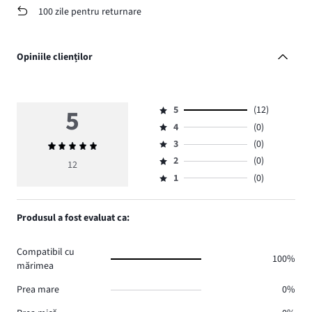
100 zile pentru returnare
Opiniile clienților
5
5
(12)
Evaluare
4
(0)
5,
Evaluare
numărul
3
(0)
Evaluarea
4,
Evaluare
de
medie
numărul
2
(0)
3,
12
Evaluare
voturi
5
de
numărul
1
(0)
2,
Evaluare
12.
voturi
de
numărul
1,
0.
voturi
de
numărul
Produsul a fost evaluat ca:
0.
voturi
de
0.
voturi
Compatibil cu
0.
100%
mărimea
Prea mare
0%