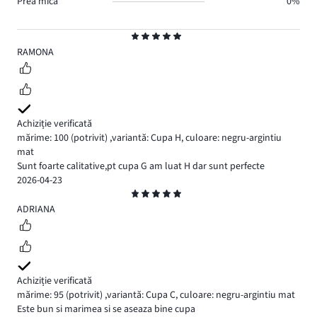
Prea mică
0%
Evaluare
5
RAMONA
Achiziție verificată
mărime: 100
(potrivit)
,
variantă: Cupa H,
culoare: negru-argintiu
mat
Sunt foarte calitative,pt cupa G am luat H dar sunt perfecte
2026-04-23
Evaluare
5
ADRIANA
Achiziție verificată
mărime: 95
(potrivit)
,
variantă: Cupa C,
culoare: negru-argintiu mat
Este bun si marimea si se aseaza bine cupa