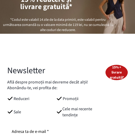
livrare gratuită*
*Codul este valabil 14 zile de la data primirii, este valabil pentru
următoarea comandă cu o valoare minimă de
119 lei
, nu se cumulează cu
alte coduri de reducere.
Newsletter
15% +
livrare
gratuită*
Află despre promoții mai devreme decât alții!
Abonându-te, vei profita de:
Reduceri
Promoții
Cele mai recente
Sale
tendințe
Adresa ta de e-mail *