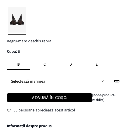
negru-maro deschis zebra
Cupa
:
B
B
C
D
E
Selectează mărimea
[node-product-
ADAUGĂ ÎN COȘ
wishlist]
33 persoane apreciează acest articol
Informații despre produs