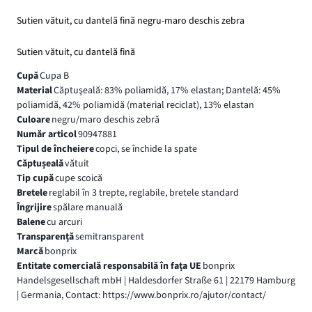
Sutien vătuit, cu dantelă fină negru-maro deschis zebra
Sutien vătuit, cu dantelă fină
Cupă
Cupa B
Material
Căptuşeală: 83% poliamidă, 17% elastan; Dantelă: 45%
poliamidă, 42% poliamidă (material reciclat), 13% elastan
Culoare
negru/maro deschis zebră
Număr articol
90947881
Tipul de încheiere
copci, se închide la spate
Căptușeală
vătuit
Tip cupă
cupe scoică
Bretele
reglabil în 3 trepte, reglabile, bretele standard
Îngrijire
spălare manuală
Balene
cu arcuri
Transparență
semitransparent
Marcă
bonprix
Entitate comercială responsabilă în fața UE
bonprix
Handelsgesellschaft mbH | Haldesdorfer Straße 61 | 22179 Hamburg
| Germania, Contact: https://www.bonprix.ro/ajutor/contact/