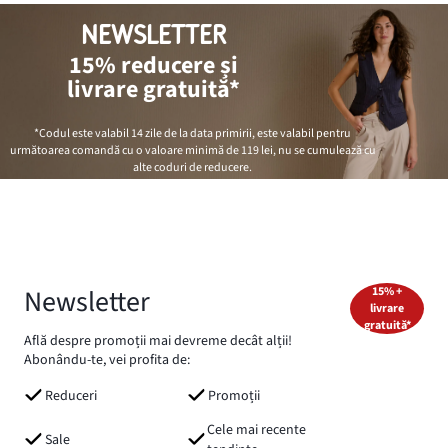
NEWSLETTER
15% reducere și
livrare gratuită*
*Codul este valabil 14 zile de la data primirii, este valabil pentru
următoarea comandă cu o valoare minimă de
119 lei
, nu se cumulează cu
alte coduri de reducere.
Newsletter
15% +
livrare
gratuită*
Află despre promoții mai devreme decât alții!
Abonându-te, vei profita de:
Reduceri
Promoții
Cele mai recente
Sale