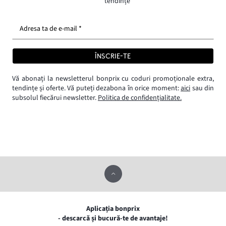
tendințe
Adresa ta de e-mail *
ÎNSCRIE-TE
Vă abonați la newsletterul bonprix cu coduri promoționale extra,
tendințe și oferte. Vă puteți dezabona în orice moment:
aici
sau din
subsolul fiecărui newsletter.
Politica de confidențialitate.
Aplicația bonprix
- descarcă și bucură-te de avantaje!