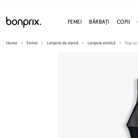
FEMEI
BĂRBAŢI
COPII
Home
Femei
Lenjerie de damă
Lenjerie erotică
Top cu 