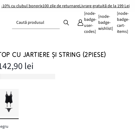
-10% cu clubul bonprix
100 zile de returnare
Livrare gratuită de la 199 Lei
[node-
[node-
[node-
badge-
badge-
Caută produsul
badge-
user-
cart-
wishlist]
codes]
items]
TOP CU JARTIERE ŞI STRING (2PIESE)
142,90 lei
negru