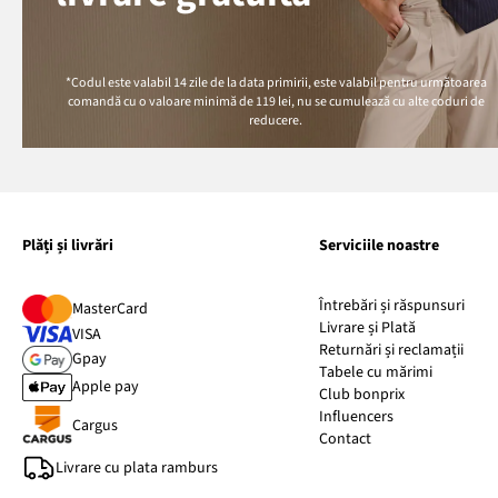
*Codul este valabil 14 zile de la data primirii, este valabil pentru următoarea
comandă cu o valoare minimă de
119 lei
, nu se cumulează cu alte coduri de
reducere.
Plăți și livrări
Serviciile noastre
Întrebări și răspunsuri
MasterCard
Livrare și Plată
VISA
Returnări și reclamații
Gpay
Tabele cu mărimi
Apple pay
Club bonprix
Influencers
Cargus
Contact
Livrare cu plata ramburs