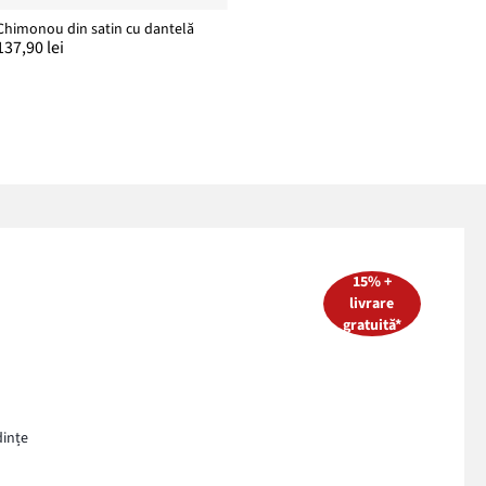
Chimonou din satin cu dantelă
137,90 lei
15% +
livrare
gratuită*
dințe