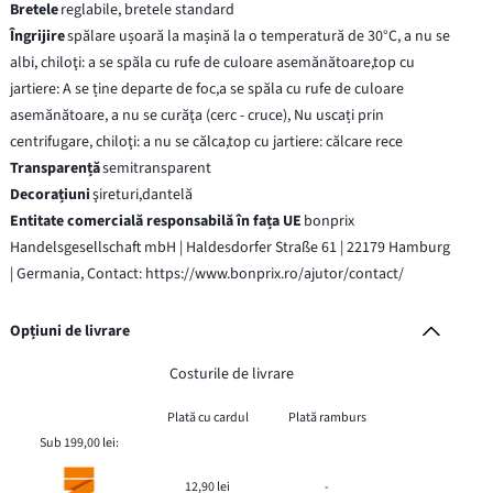
Bretele
reglabile, bretele standard
Îngrijire
spălare ușoară la mașină la o temperatură de 30°C, a nu se
albi, chiloţi: a se spăla cu rufe de culoare asemănătoare,top cu
jartiere: A se ține departe de foc,a se spăla cu rufe de culoare
asemănătoare, a nu se curăţa (cerc - cruce), Nu uscați prin
centrifugare, chiloţi: a nu se călca,top cu jartiere: călcare rece
Transparență
semitransparent
Decorațiuni
şireturi,dantelă
Entitate comercială responsabilă în fața UE
bonprix
Handelsgesellschaft mbH | Haldesdorfer Straße 61 | 22179 Hamburg
| Germania, Contact: https://www.bonprix.ro/ajutor/contact/
Opțiuni de livrare
Costurile de livrare
Plată cu cardul
Plată ramburs
Sub 199,00 lei:
12,90 lei
-