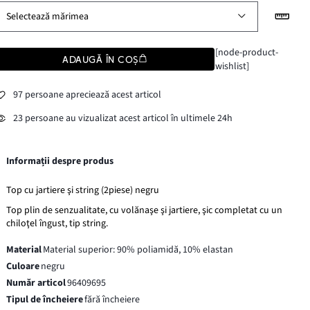
Selectează mărimea
[node-product-
ADAUGĂ ÎN COȘ
wishlist]
97 persoane apreciează acest articol
23 persoane au vizualizat acest articol în ultimele 24h
Informații despre produs
Top cu jartiere şi string (2piese) negru
Top plin de senzualitate, cu volănaşe şi jartiere, şic completat cu un
chiloţel îngust, tip string.
Material
Material superior: 90% poliamidă, 10% elastan
Culoare
negru
Număr articol
96409695
Tipul de încheiere
fără încheiere