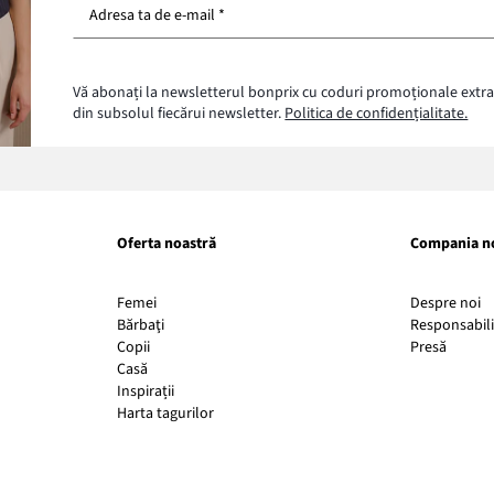
Adresa ta de e-mail *
Vă abonați la newsletterul bonprix cu coduri promoționale extra
din subsolul fiecărui newsletter.
Politica de confidențialitate.
Oferta noastră
Compania n
Li
Femei
Despre noi
ul
Bărbaţi
Responsabili
Link-
s
Copii
Presă
ul
d
Casă
se
în
Inspirații
deschi
o
Harta tagurilor
într-
fe
o
n
fereast