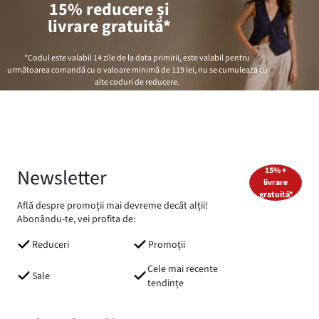
15% reducere și
livrare gratuită*
*Codul este valabil 14 zile de la data primirii, este valabil pentru
următoarea comandă cu o valoare minimă de
119 lei
, nu se cumulează cu
alte coduri de reducere.
Newsletter
15% +
livrare
gratuită*
Află despre promoții mai devreme decât alții!
Abonându-te, vei profita de:
Reduceri
Promoții
Cele mai recente
Sale
tendințe