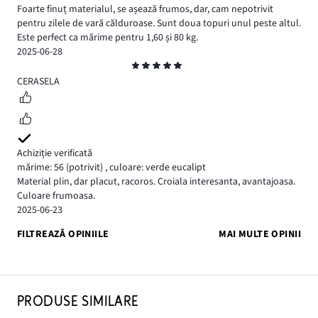
Foarte finuț materialul, se așează frumos, dar, cam nepotrivit
pentru zilele de vară călduroase. Sunt doua topuri unul peste altul.
Este perfect ca mărime pentru 1,60 și 80 kg.
2025-06-28
Evaluare
5
CERASELA
Achiziție verificată
mărime: 56
(potrivit)
,
culoare: verde eucalipt
Material plin, dar placut, racoros. Croiala interesanta, avantajoasa.
Culoare frumoasa.
2025-06-23
FILTREAZĂ OPINIILE
MAI MULTE OPINII
PRODUSE SIMILARE