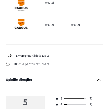
0,00 lei
-
0,00 lei
0,00 lei
Livrare gratuită de la 119 Lei
100 zile pentru returnare
Opiniile clienților
5
5
(7)
Evaluare
4
(1)
5,
Evaluare