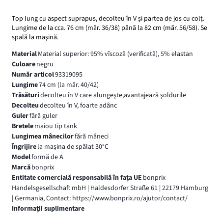
Top lung cu aspect suprapus, decolteu în V și partea de jos cu colț.
Lungime de la cca. 76 cm (măr. 36/38) până la 82 cm (măr. 56/58). Se
spală la maşină.
Material
Material superior: 95% vîscoză (verificată), 5% elastan
Culoare
negru
Număr articol
93319095
Lungime
74 cm (la măr. 40/42)
Trăsături
decolteu în V care alungeşte,avantajează şoldurile
Decolteu
decolteu în V, foarte adânc
Guler
fără guler
Bretele
maiou tip tank
Lungimea mânecilor
fără mâneci
Îngrijire
la maşina de spălat 30°C
Model
formă de A
Marcă
bonprix
Entitate comercială responsabilă în fața UE
bonprix
Handelsgesellschaft mbH | Haldesdorfer Straße 61 | 22179 Hamburg
| Germania, Contact: https://www.bonprix.ro/ajutor/contact/
Informaţii suplimentare