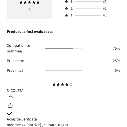
numărul
3
(0)
Evaluarea
4,
Evaluare
de
medie
numărul
2
(0)
3,
8
Evaluare
voturi
5
de
numărul
1
(0)
2,
Evaluare
7.
voturi
de
numărul
1,
1.
voturi
de
numărul
Produsul a fost evaluat ca:
0.
voturi
de
0.
voturi
Compatibil cu
0.
75%
mărimea
Prea mare
25%
Prea mică
0%
Evaluare
4
NICOLETA
Achiziție verificată
mărime: 44
(potrivit)
,
culoare: negru