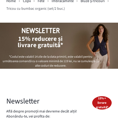
Home
Copii
Fete
Îmbrăcăminte
Bluze și tricouri
Tricou cu bumbac organic (set/2 buc.)
NEWSLETTER
15% reducere și
livrare gratuită*
*Codul este valabil 14 zile de la data primirii, este valabil pentru
următoarea comandă cu o valoare minimă de
119 lei
, nu se cumulează cu
alte coduri de reducere.
Newsletter
15% +
livrare
gratuită*
Află despre promoții mai devreme decât alții!
Abonându-te, vei profita de: