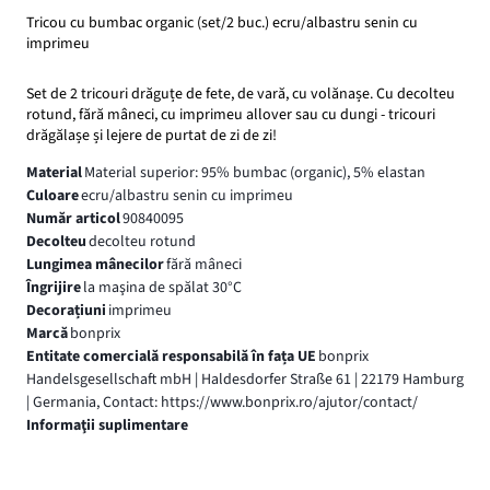
Tricou cu bumbac organic (set/2 buc.) ecru/albastru senin cu
imprimeu
Set de 2 tricouri drăguțe de fete, de vară, cu volănașe. Cu decolteu
rotund, fără mâneci, cu imprimeu allover sau cu dungi - tricouri
drăgălașe și lejere de purtat de zi de zi!
Material
Material superior: 95% bumbac (organic), 5% elastan
Culoare
ecru/albastru senin cu imprimeu
Număr articol
90840095
Decolteu
decolteu rotund
Lungimea mânecilor
fără mâneci
Îngrijire
la maşina de spălat 30°C
Decorațiuni
imprimeu
Marcă
bonprix
Entitate comercială responsabilă în fața UE
bonprix
Handelsgesellschaft mbH | Haldesdorfer Straße 61 | 22179 Hamburg
| Germania, Contact: https://www.bonprix.ro/ajutor/contact/
Informaţii suplimentare