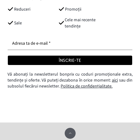
Reduceri
Promoții
Cele mai recente
Sale
tendințe
Adresa ta de e-mail *
ÎNSCRIE-TE
Vă abonați la newsletterul bonprix cu coduri promoționale extra,
tendințe și oferte. Vă puteți dezabona în orice moment:
aici
sau din
subsolul fiecărui newsletter.
Politica de confidențialitate.