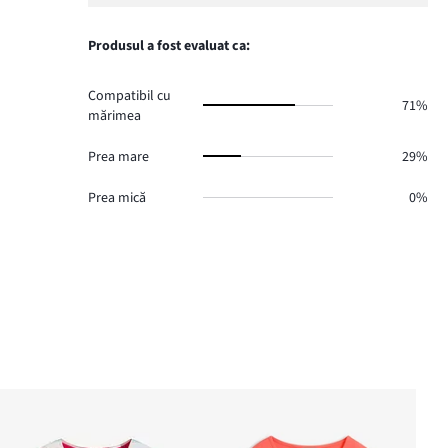
1,
1.
voturi
de
numărul
1.
voturi
de
Produsul a fost evaluat ca:
1.
voturi
0.
Compatibil cu
71%
mărimea
Prea mare
29%
Prea mică
0%