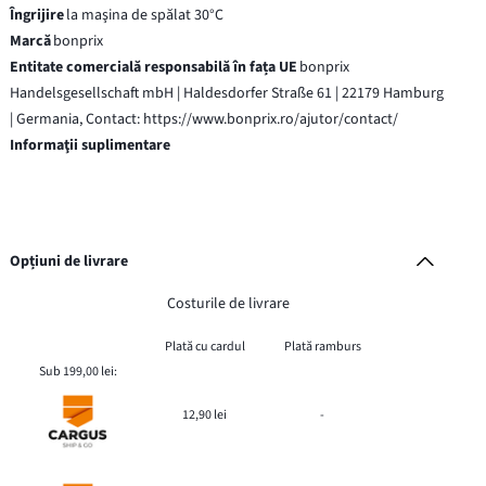
Îngrijire
la maşina de spălat 30°C
Marcă
bonprix
Entitate comercială responsabilă în fața UE
bonprix
Handelsgesellschaft mbH | Haldesdorfer Straße 61 | 22179 Hamburg
| Germania, Contact: https://www.bonprix.ro/ajutor/contact/
Informaţii suplimentare
Opțiuni de livrare
Costurile de livrare
Plată cu cardul
Plată ramburs
Sub 199,00 lei:
12,90 lei
-