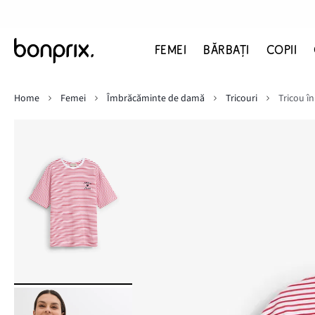
FEMEI
BĂRBAŢI
COPII
Home
Femei
Îmbrăcăminte de damă
Tricouri
Tricou î