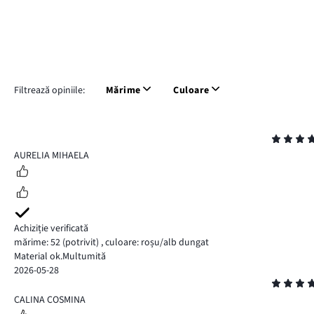
Filtrează opiniile:
Mărime
Culoare
Evaluare
5
AURELIA MIHAELA
Achiziție verificată
mărime: 52
(potrivit)
,
culoare: roșu/alb dungat
Material ok.Multumită
2026-05-28
Evaluare
4
CALINA COSMINA