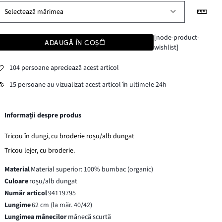
Selectează mărimea
[node-product-
ADAUGĂ ÎN COȘ
wishlist]
104 persoane apreciează acest articol
15 persoane au vizualizat acest articol în ultimele 24h
Informații despre produs
Tricou în dungi, cu broderie roșu/alb dungat
Tricou lejer, cu broderie.
Material
Material superior: 100% bumbac (organic)
Culoare
roșu/alb dungat
Număr articol
94119795
Lungime
62 cm (la măr. 40/42)
Lungimea mânecilor
mânecă scurtă