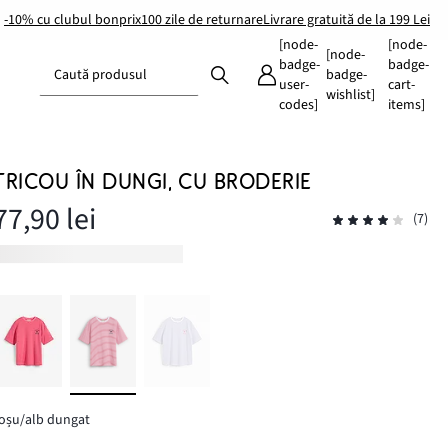
-10% cu clubul bonprix
100 zile de returnare
Livrare gratuită de la 199 Lei
[node-
[node-
[node-
badge-
badge-
Caută produsul
badge-
user-
cart-
wishlist]
codes]
items]
TRICOU ÎN DUNGI, CU BRODERIE
77,90 lei
(7)
oșu/alb dungat