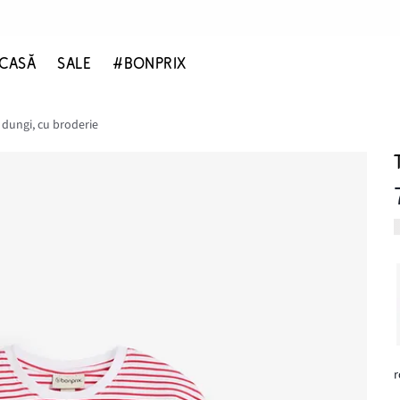
CASĂ
SALE
#BONPRIX
n dungi, cu broderie
r