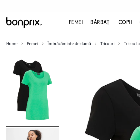
FEMEI
BĂRBAŢI
COPII
Home
Femei
Îmbrăcăminte de damă
Tricouri
Tricou l