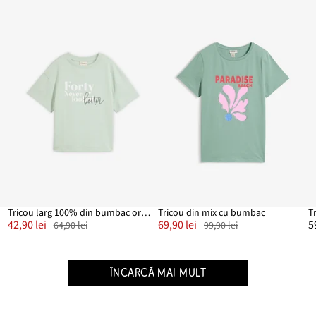
Tricou larg 100% din bumbac organic
Tricou din mix cu bumbac
T
42,90 lei
69,90 lei
5
64,90 lei
99,90 lei
ÎNCARCĂ MAI MULT