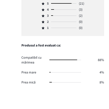
5
(21)
Evaluare
4
(3)
5,
Evaluare
numărul
3
(2)
4,
Evaluare
de
numărul
2
(0)
3,
Evaluare
voturi
de
numărul
1
(0)
2,
21.
Evaluare
voturi
de
numărul
1,
3.
voturi
de
numărul
2.
voturi
de
Produsul a fost evaluat ca:
0.
voturi
0.
Compatibil cu
88%
mărimea
Prea mare
4%
Prea mică
8%