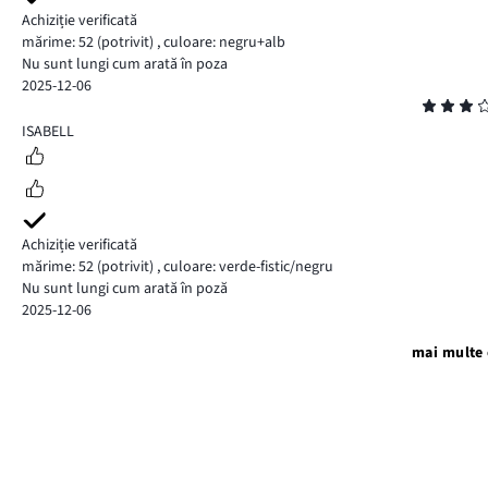
Achiziție verificată
mărime: 52
(potrivit)
,
culoare: negru+alb
Nu sunt lungi cum arată în poza
2025-12-06
Evaluare
3
ISABELL
Achiziție verificată
mărime: 52
(potrivit)
,
culoare: verde-fistic/negru
Nu sunt lungi cum arată în poză
2025-12-06
mai multe 