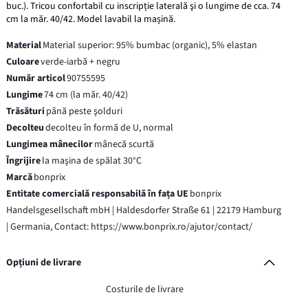
buc.). Tricou confortabil cu inscripție laterală şi o lungime de cca. 74
cm la măr. 40/42. Model lavabil la mașină.
Material
Material superior: 95% bumbac (organic), 5% elastan
Culoare
verde-iarbă + negru
Număr articol
90755595
Lungime
74 cm (la măr. 40/42)
Trăsături
până peste şolduri
Decolteu
decolteu în formă de U, normal
Lungimea mânecilor
mânecă scurtă
Îngrijire
la maşina de spălat 30°C
Marcă
bonprix
Entitate comercială responsabilă în fața UE
bonprix
Handelsgesellschaft mbH | Haldesdorfer Straße 61 | 22179 Hamburg
| Germania, Contact: https://www.bonprix.ro/ajutor/contact/
Opțiuni de livrare
Costurile de livrare