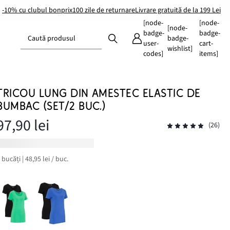
-10% cu clubul bonprix
100 zile de returnare
Livrare gratuită de la 199 Lei
[node-
[node-
[node-
badge-
badge-
Caută produsul
badge-
user-
cart-
wishlist]
codes]
items]
TRICOU LUNG DIN AMESTEC ELASTIC DE
BUMBAC (SET/2 BUC.)
97,90 lei
(26)
 bucăți | 48,95 lei / buc.