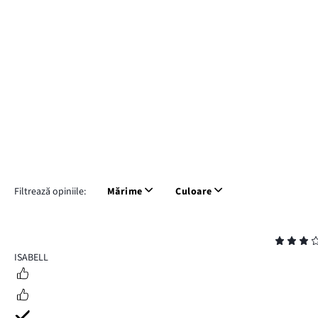
Filtrează opiniile:
Mărime
Culoare
Evaluare
3
ISABELL