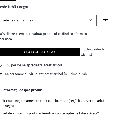
erde-iarbă + negru
Selectează mărimea
8% dintre clienți au evaluat produsul ca fiind conform cu
mărimea.
[node-product-
ADAUGĂ ÎN COȘ
wishlist]
253 persoane apreciează acest articol
44 persoane au vizualizat acest articol în ultimele 24h
Informații despre produs
Tricou lung din amestec elastic de bumbac (set/2 buc.) verde-iarbă
+ negru
Set de 2 tricouri sport din bumbac cu inscripție pe lateral (set/2