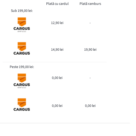
Plată cu cardul
Plată ramburs
Sub 199,00 lei:
12,90 lei
-
14,90 lei
19,90 lei
Peste 199,00 lei:
0,00 lei
-
0,00 lei
0,00 lei