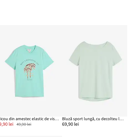
Tricou din amestec elastic de viscoză
Bluză sport lungă, cu decolteu la spate
9,90 lei
69,90 lei
49,90 lei